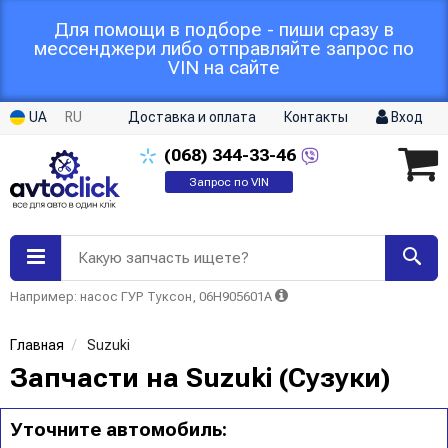
Для помощи в подборе - пиши сразу в
мессенджери либо отправляйте запрос по
VIN на сайте
UA
RU
Доставка и оплата
Контакты
Вход
(068)
344-33-46
Запрос по VIN
Какую запчасть ищете?
Например: насос ГУР Туксон, 06H905601A
Главная
Suzuki
Запчасти на Suzuki (Сузуки)
Уточните автомобиль: