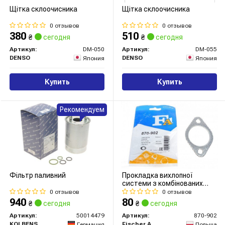
Щітка склоочисника
Щітка склоочисника
0 отзывов
0 отзывов
380
510
₴
сегодня
₴
сегодня
Артикул:
DM-050
Артикул:
DM-055
DENSO
DENSO
Япония
Япония
Купить
Купить
Рекомендуем
Фільтр паливний
Прокладка вихлопної
системи з комбінованих
матеріалів
0 отзывов
0 отзывов
940
80
₴
сегодня
₴
сегодня
Артикул:
50014479
Артикул:
870-902
KOLBENSCHMIDT
Fischer Automotive One (FA1)
Германия
Польша