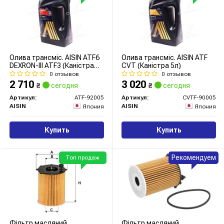
Олива трансміс. AISIN ATF6
Олива трансміс. AISIN ATF
DEXRON-III ATF3 (Каністра
CVT (Каністра 5л)
5л)
0 отзывов
0 отзывов
2 710
3 020
₴
сегодня
₴
сегодня
Артикул:
ATF-92005
Артикул:
CVTF-90005
AISIN
AISIN
Япония
Япония
Купить
Купить
Рекомендуем
Топ продаж
Фільтр масляний
Фільтр масляний