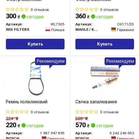
0 отзывов
0 отзывов
300
360
₴
сегодня
₴
сегодня
Артикул:
WL7305
Артикул:
OX171/2D
WIX FILTERS
MAHLE / KNECHT
Польша
Германия
Купить
Купить
Рекомендуем
Рекомендуем
Ремінь поліклиновий
Свічка запалювання
0 отзывов
0 отзывов
224
₴
598
₴
220
570
₴
сегодня
₴
сегодня
Артикул:
1 987 947 895
Артикул:
0 242 240 653
BOSCH
BOSCH
Германия
Германия