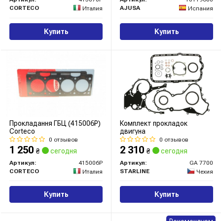
CORTECO
AJUSA
Италия
Испания
Купить
Купить
Прокладання ГБЦ (415006P)
Комплект прокладок
Corteco
двигуна
0 отзывов
0 отзывов
1 250
2 310
₴
сегодня
₴
сегодня
Артикул:
415006P
Артикул:
GA 7700
CORTECO
STARLINE
Италия
Чехия
Купить
Купить