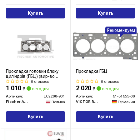
Купить
Купить
Рекомендуем
Прокладка головки блоку
Прокладка ГБЦ
циліндрів (ГБЦ) (вир-во
Fischer)
0 отзывов
0 отзывов
1 010
2 020
₴
сегодня
₴
сегодня
Артикул:
EC2200-901
Артикул:
61-31655-00
Fischer Automotive One (FA1)
VICTOR REINZ
Польша
Германия
Купить
Купить