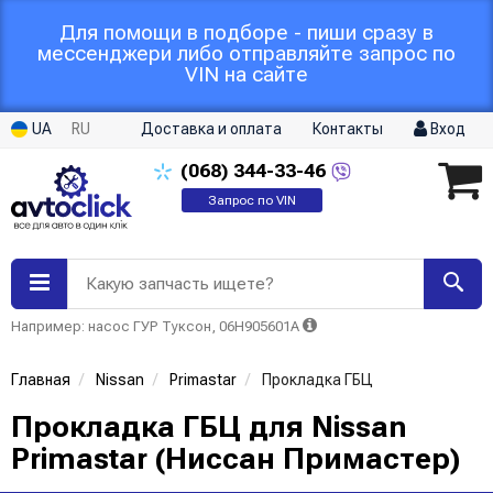
Для помощи в подборе - пиши сразу в
мессенджери либо отправляйте запрос по
VIN на сайте
UA
RU
Доставка и оплата
Контакты
Вход
(068)
344-33-46
Запрос по VIN
Какую запчасть ищете?
Например: насос ГУР Туксон, 06H905601A
Главная
Nissan
Primastar
Прокладка ГБЦ
Прокладка ГБЦ для Nissan
Primastar (Ниссан Примастер)