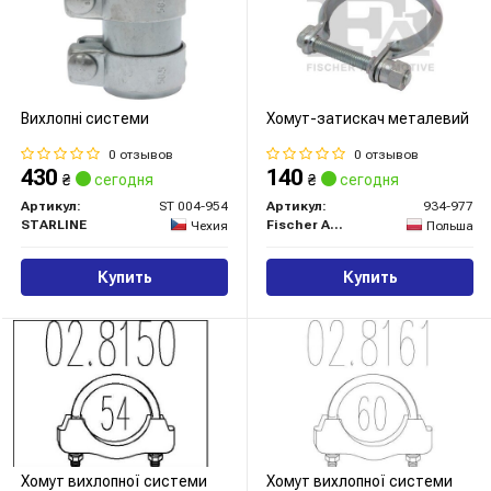
Вихлопнi системи
Хомут-затискач металевий
0 отзывов
0 отзывов
430
140
₴
сегодня
₴
сегодня
Артикул:
ST 004-954
Артикул:
934-977
STARLINE
Fischer Automotive One (FA1)
Чехия
Польша
Купить
Купить
Хомут вихлопної системи
Хомут вихлопної системи