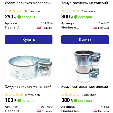
Хомут-затискач металевий
Хомут-затискач металевий
0 отзывов
0 отзывов
290
300
₴
сегодня
₴
сегодня
Артикул:
004-954
Артикул:
114-952
Fischer Automotive One (FA1)
Fischer Automotive One (FA1)
Польша
Польша
Купить
Купить
Хомут-затискач металевий
Хомут-затискач металевий
0 отзывов
0 отзывов
100
380
₴
сегодня
₴
сегодня
Артикул:
951-959
Артикул:
114-852
Fischer Automotive One (FA1)
Fischer Automotive One (FA1)
Польша
Польша