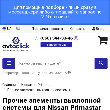
Для помощи в подборе - пиши сразу в
мессенджери либо отправляйте запрос по
VIN на сайте
UA
RU
Доставка и оплата
Контакты
Вход
(068)
344-33-46
Запрос по VIN
Какую запчасть ищете?
Например: насос ГУР Туксон, 06H905601A
Главная
Nissan
Primastar
Прочие элементы выхлопной системы
Прочие элементы выхлопной
системы для Nissan Primastar