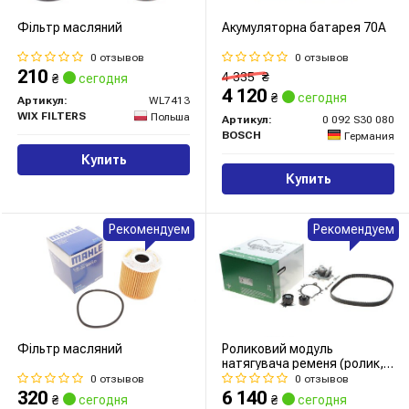
Фільтр масляний
Акумуляторна батарея 70А
0 отзывов
0 отзывов
210
4 335
₴
₴
сегодня
4 120
₴
сегодня
Артикул:
WL7413
WIX FILTERS
Польша
Артикул:
0 092 S30 080
BOSCH
Германия
Купить
Купить
Рекомендуем
Рекомендуем
Фільтр масляний
Роликовий модуль
натягувача ременя (ролик,
ремінь, помпа)
0 отзывов
0 отзывов
320
6 140
₴
сегодня
₴
сегодня