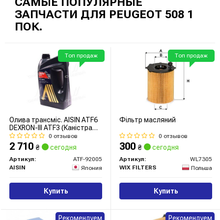
САМЫЕ ПОПУЛЯРНЫЕ
ЗАПЧАСТИ ДЛЯ PEUGEOT 508 1
ПОК.
Топ продаж
Топ продаж
Олива трансміс. AISIN ATF6
Фільтр масляний
DEXRON-III ATF3 (Каністра
5л)
0 отзывов
0 отзывов
2 710
300
₴
сегодня
₴
сегодня
Артикул:
ATF-92005
Артикул:
WL7305
AISIN
WIX FILTERS
Япония
Польша
Купить
Купить
Рекомендуем
Рекомендуем