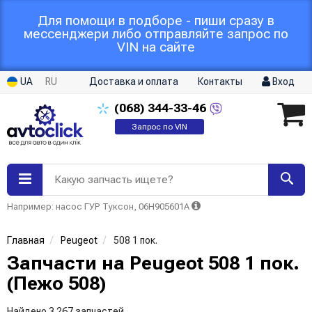
Для помощи в подборе - пиши сразу в
мессенджери либо отправляйте запрос по
VIN на сайте
UA
RU
Доставка и оплата
Контакты
Вход
(068)
344-33-46
Запрос по VIN
Какую запчасть ищете?
Например: насос ГУР Туксон, 06H905601A
Главная
Peugeot
508 1 пок.
Запчасти на Peugeot 508 1 пок.
(Пежо 508)
Найдено 3 267 запчастей