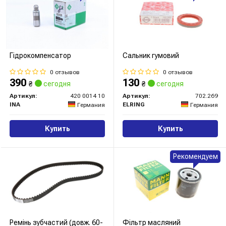
Гідрокомпенсатор
Сальник гумовий
0 отзывов
0 отзывов
390
130
₴
сегодня
₴
сегодня
Артикул:
420 0014 10
Артикул:
702.269
INA
ELRING
Германия
Германия
Купить
Купить
Рекомендуем
Ремінь зубчастий (довж. 60-
Фільтр масляний