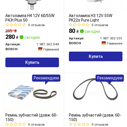
Автолампа H4 12V 60/55W
Автолампа H3 12V 55W
P43t Plus 50
PK22s Pure Light
0 отзывов
0 отзывов
80
285
₴
₴
сегодня
280
₴
сегодня
Артикул:
1 987 302 031
BOSCH
Германия
Артикул:
1 987 302 049
BOSCH
Германия
Купить
Купить
Рекомендуем
Рекомендуем
Ремінь зубчастий (довж. 60-
Ремінь зубчастий (довж. 60-
150)
150)
0 отзывов
0 отзывов