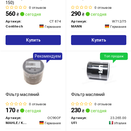
150)
0 отзывов
0 отзывов
560
290
₴
сегодня
₴
сегодня
Артикул:
CT 874
Артикул:
W712/75
Contitech
MANN
Германия
Германия
Купить
Купить
Рекомендуем
Топ продаж
Фільтр масляний
Фільтр масляний
0 отзывов
0 отзывов
170
230
₴
сегодня
₴
сегодня
Артикул:
OC90OF
Артикул:
23.265.00
MAHLE / KNECHT
UFI
Германия
Италия