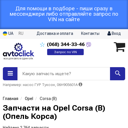
Для помощи в подборе - пиши сразу в
мессенджери либо отправляйте запрос по
VIN на сайте
UA
RU
Доставка и оплата
Контакты
Вход
(068)
344-33-46
Запрос по VIN
Какую запчасть ищете?
Например: насос ГУР Туксон, 06H905601A
Главная
Opel
Corsa (B)
Запчасти на Opel Corsa (B)
(Опель Корса)
Найдено 2 764 запчасти