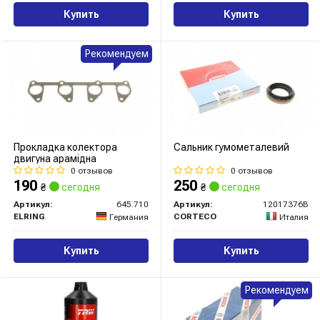
Купить
Купить
Рекомендуем
Прокладка колектора
Сальник гумометалевий
двигуна арамідна
0 отзывов
0 отзывов
190
250
₴
сегодня
₴
сегодня
Артикул:
645.710
Артикул:
12017376B
ELRING
CORTECO
Германия
Италия
Купить
Купить
Рекомендуем