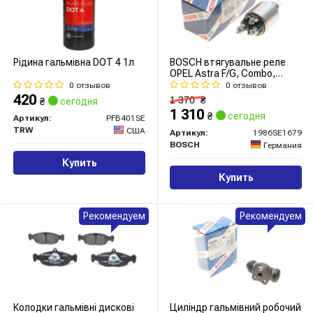
Рідина гальмівна DOT 4 1л
BOSCH втягувальне реле
OPEL Astra F/G, Combo,
Corsa, Vectra A/B/C, Zafira.
0 отзывов
0 отзывов
420
1 370
₴
₴
сегодня
1 310
₴
сегодня
Артикул:
PFB401SE
TRW
США
Артикул:
1986SE1679
BOSCH
Германия
Купить
Купить
Рекомендуем
Рекомендуем
Колодки гальмівні дискові
Циліндр гальмівний робочий