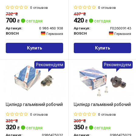
0 отзывов
0 отзывов
732
₴
437
₴
700
420
₴
сегодня
₴
сегодня
Артикул:
0 986 460 938
Артикул:
F026009143
BOSCH
BOSCH
Германия
Германия
Купить
Купить
Рекомендуем
Рекомендуем
Циліндр гальмівний робочий
Циліндр гальмівний робочий
0 отзывов
0 отзывов
331
₴
360
₴
320
350
₴
сегодня
₴
сегодня
Артикул:
0986475032
Артикул:
0986475029