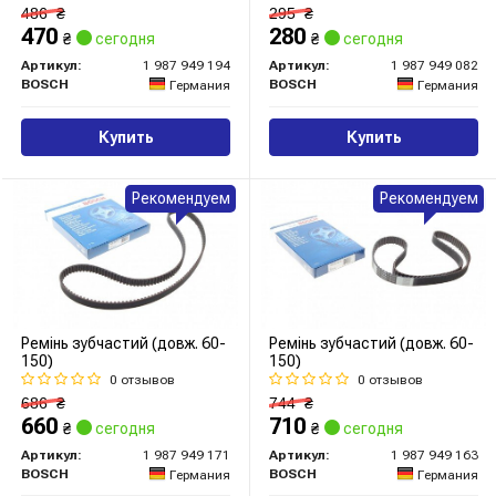
486
₴
295
₴
470
280
₴
сегодня
₴
сегодня
Артикул:
1 987 949 194
Артикул:
1 987 949 082
BOSCH
BOSCH
Германия
Германия
Купить
Купить
Рекомендуем
Рекомендуем
Ремінь зубчастий (довж. 60-
Ремінь зубчастий (довж. 60-
150)
150)
0 отзывов
0 отзывов
686
₴
744
₴
660
710
₴
сегодня
₴
сегодня
Артикул:
1 987 949 171
Артикул:
1 987 949 163
BOSCH
BOSCH
Германия
Германия