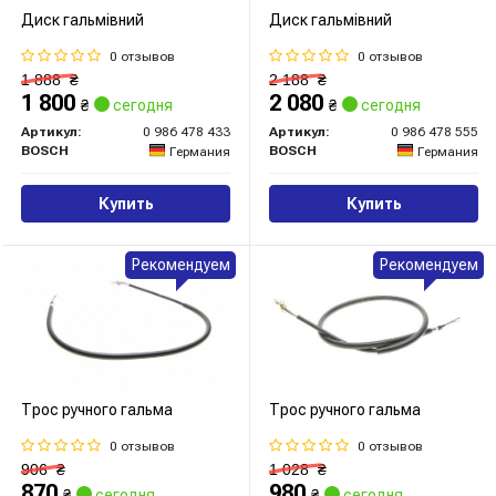
Диск гальмівний
Диск гальмівний
0 отзывов
0 отзывов
1 888
₴
2 188
₴
1 800
2 080
₴
сегодня
₴
сегодня
Артикул:
0 986 478 433
Артикул:
0 986 478 555
BOSCH
BOSCH
Германия
Германия
Купить
Купить
Рекомендуем
Рекомендуем
Трос ручного гальма
Трос ручного гальма
0 отзывов
0 отзывов
906
₴
1 028
₴
870
980
₴
сегодня
₴
сегодня