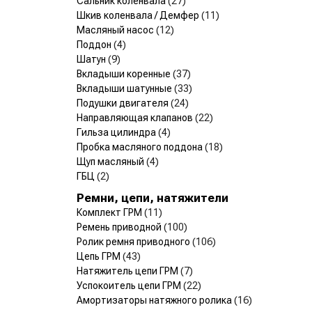
Сальник коленвала
(27)
Шкив коленвала / Демфер
(11)
Масляный насос
(12)
Поддон
(4)
Шатун
(9)
Вкладыши коренные
(37)
Вкладыши шатунные
(33)
Подушки двигателя
(24)
Направляющая клапанов
(22)
Гильза цилиндра
(4)
Пробка масляного поддона
(18)
Щуп масляный
(4)
ГБЦ
(2)
Ремни, цепи, натяжители
Комплект ГРМ
(11)
Ремень приводной
(100)
Ролик ремня приводного
(106)
Цепь ГРМ
(43)
Натяжитель цепи ГРМ
(7)
Успокоитель цепи ГРМ
(22)
Амортизаторы натяжного ролика
(16)