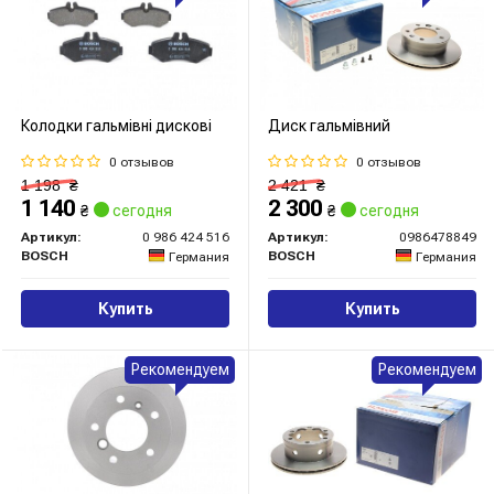
Колодки гальмівні дискові
Диск гальмівний
0 отзывов
0 отзывов
1 198
₴
2 421
₴
1 140
2 300
₴
сегодня
₴
сегодня
Артикул:
0 986 424 516
Артикул:
0986478849
BOSCH
BOSCH
Германия
Германия
Купить
Купить
Рекомендуем
Рекомендуем