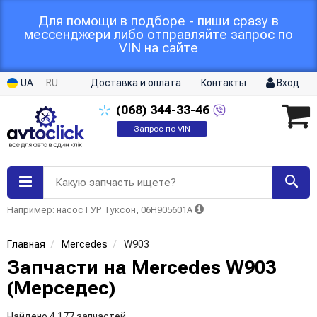
Для помощи в подборе - пиши сразу в
мессенджери либо отправляйте запрос по
VIN на сайте
UA
RU
Доставка и оплата
Контакты
Вход
(068)
344-33-46
Запрос по VIN
Какую запчасть ищете?
Например: насос ГУР Туксон, 06H905601A
Главная
Mercedes
W903
Запчасти на Mercedes W903
(Мерседес)
Найдено 4 177 запчастей