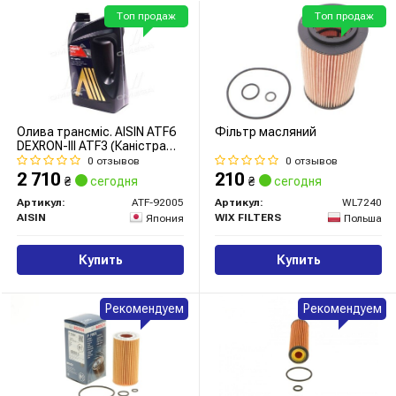
Топ продаж
Топ продаж
Олива трансміс. AISIN ATF6
Фільтр масляний
DEXRON-III ATF3 (Каністра
5л)
0 отзывов
0 отзывов
2 710
210
₴
сегодня
₴
сегодня
Артикул:
ATF-92005
Артикул:
WL7240
AISIN
WIX FILTERS
Япония
Польша
Купить
Купить
Рекомендуем
Рекомендуем