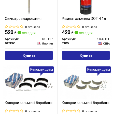
Свічка розжарювання
Рідина гальмівна DOT 4 1л
0 отзывов
0 отзывов
520
420
₴
сегодня
₴
сегодня
Артикул:
DG-117
Артикул:
PFB401SE
DENSO
TRW
Япония
США
Купить
Купить
Рекомендуем
Рекомендуем
Колодки гальмівні барабанні
Колодки гальмівні барабанні
0 отзывов
0 отзывов