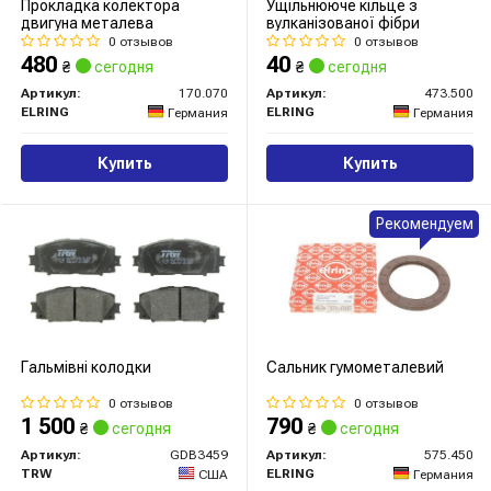
Прокладка колектора
Ущільнююче кільце з
двигуна металева
вулканізованої фібри
0 отзывов
0 отзывов
480
40
₴
сегодня
₴
сегодня
Артикул:
170.070
Артикул:
473.500
ELRING
ELRING
Германия
Германия
Купить
Купить
Рекомендуем
Гальмівні колодки
Сальник гумометалевий
0 отзывов
0 отзывов
1 500
790
₴
сегодня
₴
сегодня
Артикул:
GDB3459
Артикул:
575.450
TRW
ELRING
США
Германия