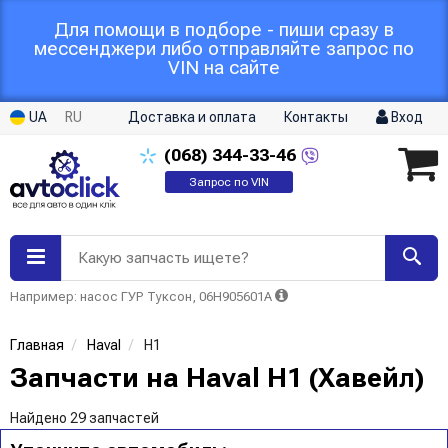
Для помощи в подборе - пиши сразу в
мессенджери либо отправляйте запрос по
VIN на сайте
UA
RU
Доставка и оплата
Контакты
Вход
(068)
344-33-46
Запрос по VIN
Какую запчасть ищете?
Например: насос ГУР Туксон, 06H905601A
Главная
Haval
H1
Запчасти на Haval H1 (Хавейл)
Найдено 29 запчастей