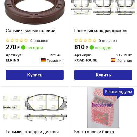
Сальник гумометалевий
Гальмівні колодки дискові
0 отзывов
0 отзывов
270
810
₴
сегодня
₴
сегодня
Артикул:
332.480
Артикул:
21286.02
ELRING
ROADHOUSE
Германия
Испания
Купить
Купить
Рекомендуем
Гальмівні колодки дискові
Болт головки блока