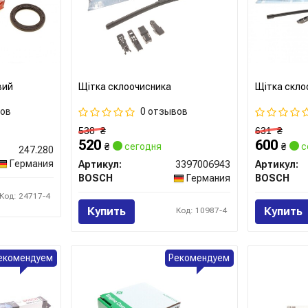
вий
Щітка склоочисника
Щітка скло
вов
0 отзывов
538
₴
631
₴
520
600
₴
сегодня
₴
с
247.280
Германия
Артикул:
3397006943
Артикул:
BOSCH
Германия
BOSCH
Код: 24717-4
Купить
Купить
Код: 10987-4
екомендуем
Рекомендуем