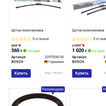
Щітка склоочисника
Щітка склоочисника
0 отзывов
0 отзы
584
₴
1 064
₴
560
1 020
₴
сегодня
₴
сегодня
Артикул:
3397008538
Артикул:
3
BOSCH
Германия
BOSCH
Купить
Купить
Код: 11074-3
К
Рекомендуем
Р