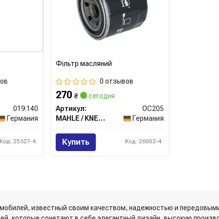
Фільтр масляний
вов
0 отзывов
270
₴
сегодня
019.140
Артикул:
OC205
Германия
MAHLE / KNECHT
Германия
Купить
Код: 25327-4
Код: 26002-4
омобилей, известный своим качеством, надежностью и передовыми
ей, которые сочетают в себе элегантный дизайн, высокую произв