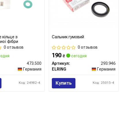
 кільце з
Сальник гумовий
ної фібри
0 отзывов
0 отзывов
190
одня
₴
сегодня
473.500
Артикул:
293.946
Германия
ELRING
Германия
Купить
Код: 24982-4
Код: 25015-4