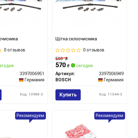
очисника
Щітка склоочисника
0 отзывов
0 отзывов
596
₴
570
егодня
₴
сегодня
3397006951
Артикул:
3397006949
Германия
BOSCH
Германия
Купить
Код: 10988-3
Код: 11044-3
Рекомендуем
Рекомендуем