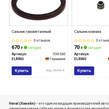
Сальник гумометалевий
Сальник клапана
0 отзывов
0 отзы
670
70
₴
сегодня
₴
сегодня
Артикул:
034.560
Артикул:
ELRING
Германия
ELRING
Купить
Купить
Код: 25242-4
Haval (Хавейл)
– это один из ведущих производителей авт
зарекомендовала себя как лидер в производстве автомобил