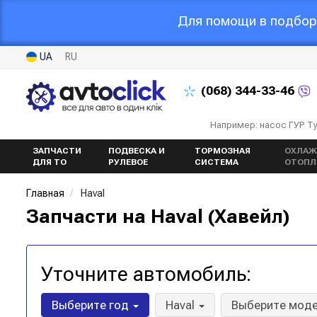
Для помощи в подборе
UA
RU
(068)
344-33-46
Например: насос ГУР Т
ЗАПЧАСТИ
ПОДВЕСКА И
ТОРМОЗНАЯ
ОХЛАЖ
ДЛЯ ТО
РУЛЕВОЕ
СИСТЕМА
ОТОПЛ
Главная
Haval
Запчасти на Haval (Хавейл)
Уточните автомобиль:
Выберите год
Haval
Выберите мод