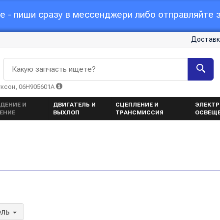
 - пиши сразу в мессенджери либо отправляйте з
Доставк
Какую запчасть ищете?
уксон, 06H905601A
ДЕНИЕ И
ДВИГАТЕЛЬ И
СЦЕПЛЕНИЕ И
ЭЛЕКТР
ЕНИЕ
ВЫХЛОП
ТРАНСМИССИЯ
ОСВЕЩ
ель