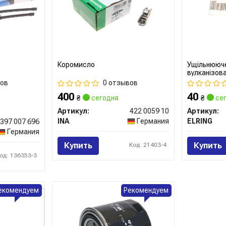
Коромисло
Ущільнююче
вулканізова
вов
0 отзывов
400
40
₴
сегодня
₴
сег
Артикул:
422 0059 10
Артикул:
INA
Германия
ELRING
 397 007 696
Германия
Купить
Купить
Код: 21403-4
од: 136353-3
екомендуем
Рекомендуем