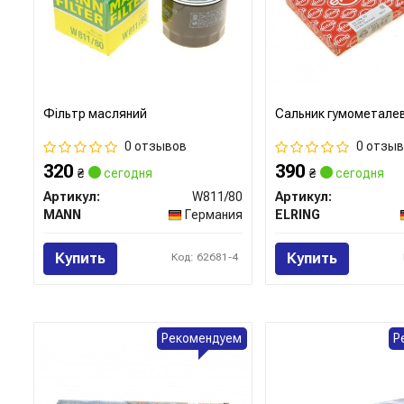
Фільтр масляний
Сальник гумометале
0 отзывов
0 отзы
320
390
₴
сегодня
₴
сегодня
Артикул:
W811/80
Артикул:
MANN
Германия
ELRING
Купить
Купить
Код: 62681-4
Рекомендуем
Р