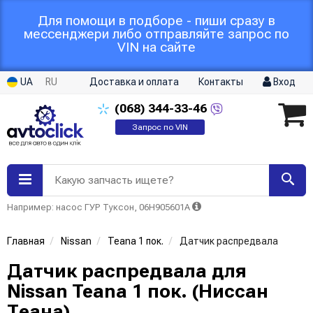
Для помощи в подборе - пиши сразу в
мессенджери либо отправляйте запрос по
VIN на сайте
UA
RU
Доставка и оплата
Контакты
Вход
(068)
344-33-46
Запрос по VIN
Какую запчасть ищете?
Например: насос ГУР Туксон, 06H905601A
Главная
Nissan
Teana 1 пок.
Датчик распредвала
Датчик распредвала для
Nissan Teana 1 пок. (Ниссан
Теана)