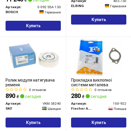
Артикул:
403.730
ELRING
Германия
Артикул:
0 092 S5A 130
BOSCH
Германия
Купить
Купить
Ролик модуля натягувача
Прокладка вихлопної
ременя
системи металева
0 отзывов
0 отзывов
890
280
₴
сегодня
₴
сегодня
Артикул:
VKM 38240
Артикул:
100-922
SKF
Fischer Automotive One (FA1)
Швеция
Польша
Купить
Купить