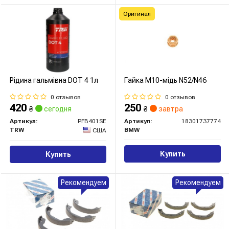
Оригинал
Рідина гальмівна DOT 4 1л
Гайка M10-мідь N52/N46
0 отзывов
0 отзывов
420
250
₴
сегодня
₴
завтра
Артикул:
PFB401SE
Артикул:
18301737774
TRW
BMW
США
Купить
Купить
Рекомендуем
Рекомендуем