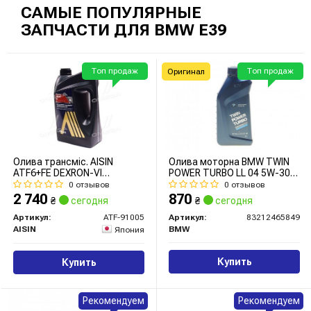
САМЫЕ ПОПУЛЯРНЫЕ
ЗАПЧАСТИ ДЛЯ BMW E39
Топ продаж
Топ продаж
Оригинал
Олива трансміс. AISIN
Олива моторна BMW TWIN
ATF6+FE DEXRON-VI
POWER TURBO LL 04 5W-30
(Каністра 5л)
1л
0 отзывов
0 отзывов
2 740
870
₴
сегодня
₴
сегодня
Артикул:
ATF-91005
Артикул:
83212465849
AISIN
BMW
Япония
Купить
Купить
Рекомендуем
Рекомендуем