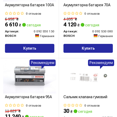
Акумуляторна батарея 100А
Акумуляторна батарея 70А
0 отзывов
0 отзывов
6 958
₴
4 335
₴
6 610
4 120
₴
сегодня
₴
сегодня
Артикул:
0 092 S50 130
Артикул:
0 092 S30 080
BOSCH
BOSCH
Германия
Германия
Купить
Купить
Рекомендуем
Рекомендуем
Акумуляторна батарея 95А
Сальник клапана гумовий
0 отзывов
0 отзывов
30
11 829
₴
₴
сегодня
11 240
₴
сегодня