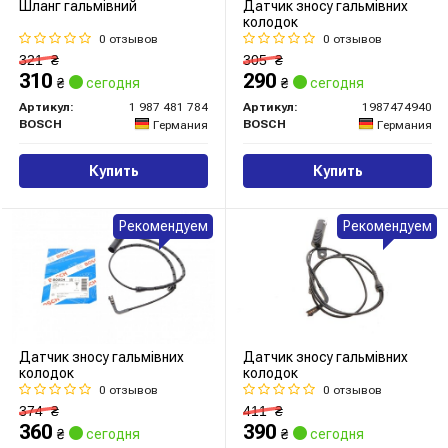
Шланг гальмівний
Датчик зносу гальмівних
колодок
0 отзывов
0 отзывов
321
₴
305
₴
310
290
₴
сегодня
₴
сегодня
Артикул:
1 987 481 784
Артикул:
1987474940
BOSCH
BOSCH
Германия
Германия
Купить
Купить
Рекомендуем
Рекомендуем
Датчик зносу гальмівних
Датчик зносу гальмівних
колодок
колодок
0 отзывов
0 отзывов
374
₴
411
₴
360
390
₴
сегодня
₴
сегодня