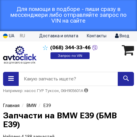
Для помощи в подборе - пиши сразу в
мессенджери либо отправляйте запрос по
VIN на сайте
UA
RU
Доставка и оплата
Контакты
Вход
(068)
344-33-46
Запрос по VIN
Какую запчасть ищете?
Например: насос ГУР Туксон, 06H905601A
Главная
BMW
E39
Запчасти на BMW E39 (БМВ
Е39)
Найдено 4 188 запчастей