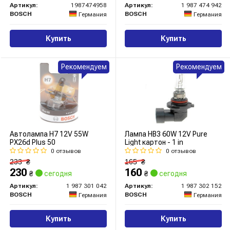
Артикул:
1987474958
Артикул:
1 987 474 942
BOSCH
BOSCH
Германия
Германия
Купить
Купить
Рекомендуем
Рекомендуем
Автолампа H7 12V 55W
Лампа HB3 60W 12V Pure
PX26d Plus 50
Light картон - 1 in
0 отзывов
0 отзывов
233
₴
165
₴
230
160
₴
сегодня
₴
сегодня
Артикул:
1 987 301 042
Артикул:
1 987 302 152
BOSCH
BOSCH
Германия
Германия
Купить
Купить