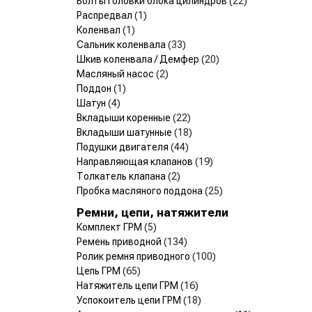
Болты головки блока цилиндров
(22)
Распредвал
(1)
Коленвал
(1)
Сальник коленвала
(33)
Шкив коленвала / Демфер
(20)
Масляный насос
(2)
Поддон
(1)
Шатун
(4)
Вкладыши коренные
(22)
Вкладыши шатунные
(18)
Подушки двигателя
(44)
Направляющая клапанов
(19)
Толкатель клапана
(2)
Пробка масляного поддона
(25)
Ремни, цепи, натяжители
Комплект ГРМ
(5)
Ремень приводной
(134)
Ролик ремня приводного
(100)
Цепь ГРМ
(65)
Натяжитель цепи ГРМ
(16)
Успокоитель цепи ГРМ
(18)