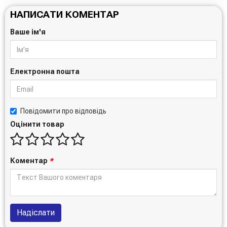
93177783
НАПИСАТИ КОМЕНТАР
93186852
9S516659L1A
Ваше ім'я
9S516659L2A
650174
650176
1651285E00000
Електронна пошта
55185954
55197217
55238300
55269518
Повідомити про відповідь
73501332
Оцінити товар
93186854
55283614
Коментар
*
FORD:
1547975
1547976
1651285E00
1651285E10
Надіслати
1758768