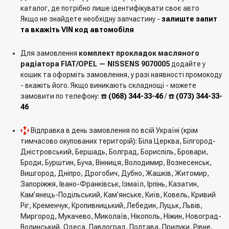
73501332
каталог, де потрібно лише ідентифікувати своє авто
93186854
Якщо не знайдете необхідну запчастину -
залиште запит
та вкажіть VIN код автомобіля
SUZUKI:
1547975
Для замовлення
комплект прокладок масляного
1547976
радіатора FIAT/OPEL — NISSENS 9070005
додайте у
1651285E00
кошик та оформіть замовлення, у разі наявності промокоду
1651285E10
- вкажіть його. Якщо виникають складнощі - можете
1758768
замовити по телефону: ☎️
(068) 344-33-46
/ ☎️
(073) 344-33-
55197219
46
55238299
5650949
Відправка в день замовлення по всій Україні (крім
5650992
тимчасово окупованих територій): Біла Церква, Білгород-
71754084
Дністровський, Бершадь, Болград, Бориспіль, Бровари,
8S516659AA
Броди, Бурштин, Буча, Вінниця, Володимир, Вознесенськ,
93177783
Вишгород, Дніпро, Дрогобич, Дубно, Жашків, Житомир,
93186852
Запоріжжя, Івано-Франківськ, Ізмаїл, Ірпінь, Казатин,
9S516659L1A
Кам’янець-Подільський, Кам’янське, Київ, Ковель, Кривий
9S516659L2A
Ріг, Кременчук, Кропивницький, Лебедин, Луцьк, Львів,
650174
Миргород, Мукачево, Миколаїв, Нікополь, Ніжин, Новоград-
650176
Волинський, Одеса, Павлоград, Полтава, Прилуки, Рівне,