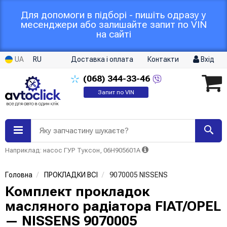
Для допомоги в підборі - пишіть одразу у
месенджери або залишайте запит по VIN
на сайті
UA
RU
Доставка і оплата
Контакти
Вхід
(068)
344-33-46
Запит по VIN
Яку запчастину шукаєте?
Наприклад: насос ГУР Туксон, 06H905601A
Головна
ПРОКЛАДКИ ВСІ
9070005 NISSENS
Комплект прокладок
масляного радіатора FIAT/OPEL
— NISSENS 9070005