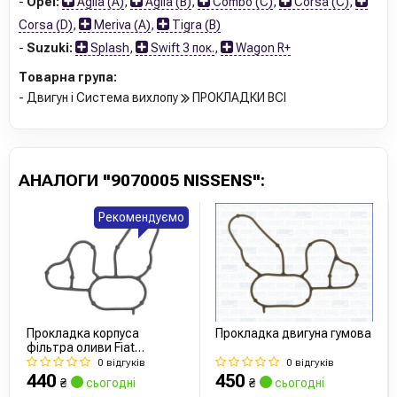
-
Opel:
Agila (A)
,
Agila (B)
,
Combo (C)
,
Corsa (C)
,
Corsa (D)
,
Meriva (A)
,
Tigra (B)
-
Suzuki:
Splash
,
Swift 3 пок.
,
Wagon R+
Товарна група:
- Двигун і Система вихлопу
ПРОКЛАДКИ ВСІ
АНАЛОГИ "9070005 NISSENS":
Рекомендуємо
Прокладка корпуса
Прокладка двигуна гумова
фільтра оливи Fiat
Punto/Opel Co
0 відгуків
0 відгуків
440
450
₴
сьогодні
₴
сьогодні