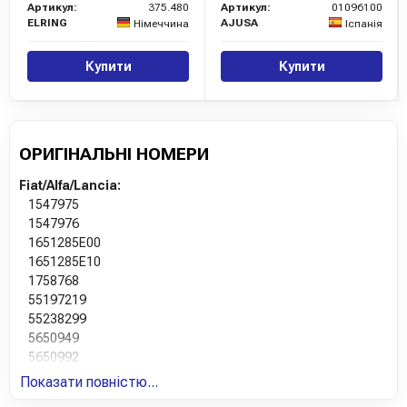
Артикул:
375.480
Артикул:
01096100
ELRING
AJUSA
Німеччина
Іспанія
Купити
Купити
ОРИГІНАЛЬНІ НОМЕРИ
Fiat/Alfa/Lancia:
1547975
1547976
1651285E00
1651285E10
1758768
55197219
55238299
5650949
5650992
71754084
Показати повністю...
8S516659AA