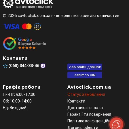
Третій варіант - зробити замовлення в телефонному
режимі при розмові з менеджером
© 2026 «avtoclick.com.ua» - інтернет магазин автозапчастин
Четвертий варіант - замовити через доступні месенджери
(viber, telegram)
Контакти
(068)
344-33-46
Замовити дзвінок
Запит по VIN
Графік роботи
Avtoclick.com.ua
Пн-Пт: 9:00-17:00
Статус замовлення
Сб: 10:00-14:00
Контакти
Нд: Вихідний
Доставка і оплата
Гарантії та повернення
Політика конфіденційності
Договір оферти