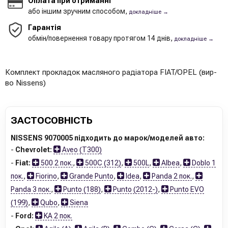
Оплата при отриманні
або іншим зручним способом,
докладніше →
Гарантія
обмін/повернення товару протягом 14 днів,
докладніше →
Комплект прокладок масляного радіатора FIAT/OPEL (вир-
во Nissens)
ЗАСТОСОВНІСТЬ
NISSENS 9070005 підходить до марок/моделей авто:
-
Chevrolet:
Aveo (T300)
-
Fiat:
500 2 пок.
,
500C (312)
,
500L
,
Albea
,
Doblo 1
пок.
,
Fiorino
,
Grande Punto
,
Idea
,
Panda 2 пок.
,
Panda 3 пок.
,
Punto (188)
,
Punto (2012-)
,
Punto EVO
(199)
,
Qubo
,
Siena
-
Ford:
KA 2 пок.