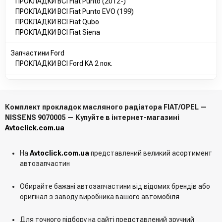
ПРОКЛАДКИ ВСІ Fiat Punto (2012-)
1547976
ПРОКЛАДКИ ВСІ Fiat Punto EVO (199)
1651285E00
ПРОКЛАДКИ ВСІ Fiat Qubo
1651285E10
ПРОКЛАДКИ ВСІ Fiat Siena
1758768
55197219
Запчастини Ford
55238299
ПРОКЛАДКИ ВСІ Ford KA 2 пок.
5650949
5650992
71754084
8S516659AA
Комплект прокладок масляного радіатора FIAT/OPEL —
93177783
NISSENS 9070005 — Купуйте в інтернет-магазині
93186852
Avtoclick.com.ua
9S516659L1A
9S516659L2A
650174
На
Avtoclick.com.ua
представлений великий асортимент
650176
автозапчастин
1651285E00000
55185954
Обирайте бажані автозапчастини від відомих брендів або
55197217
оригінал з заводу виробника вашого автомобіля
55238300
55269518
Для точного підбору на сайті представлений зручний