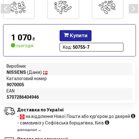
1 070
Купити
₴
сьогодні
Код:
50755-7
Виробник
NISSENS
(Данія)
Каталоговий номер
9070005
EAN
5707286404946
Доставка по Україні
-
на відділення Нової Пошти або кур'єром до дверей
- самовивіз у Софіївська борщагівка, Київ
докладніше →