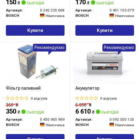
150
170
₴
сьогодні
₴
сьогодні
Артикул:
0 242 235 668
Артикул:
0 451 103 079
BOSCH
BOSCH
Німеччина
Німеччина
Купити
Купити
Рекомендуємо
Рекомендуємо
Фільтр паливний
Акумулятор
0 відгуків
0 відгуків
366
₴
6 958
₴
350
6 610
₴
сьогодні
₴
сьогодні
Артикул:
0 450 905 969
Артикул:
0 092 S50 130
BOSCH
BOSCH
Німеччина
Німеччина