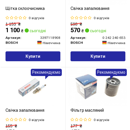
Щітка склоочисника
Свічка запалювання
0 відгуків
0 відгуків
1 153
₴
598
₴
1 100
570
₴
сьогодні
₴
сьогодні
Артикул:
3397118908
Артикул:
0 242 240 653
BOSCH
BOSCH
Німеччина
Німеччина
Купити
Купити
Рекомендуємо
Рекомендуємо
Свічка запалювання
Фільтр масляний
0 відгуків
0 відгуків
155
₴
177
₴