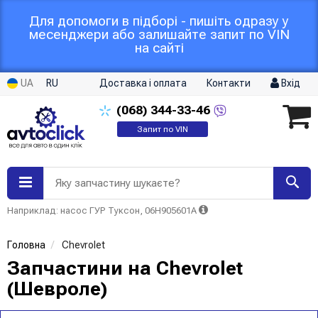
Для допомоги в підборі - пишіть одразу у
месенджери або залишайте запит по VIN
на сайті
UA
RU
Доставка і оплата
Контакти
Вхід
(068)
344-33-46
Запит по VIN
Яку запчастину шукаєте?
Наприклад: насос ГУР Туксон, 06H905601A
Головна
Chevrolet
Запчастини на Chevrolet
(Шевроле)