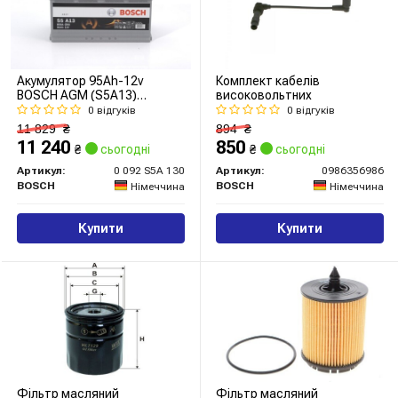
Акумулятор 95Ah-12v
Комплект кабелів
BOSCH AGM (S5A13)
високовольтних
(353x175x190),R,EN850
0 відгуків
0 відгуків
11 829
₴
894
₴
11 240
850
₴
сьогодні
₴
сьогодні
Артикул:
0 092 S5A 130
Артикул:
0986356986
BOSCH
BOSCH
Німеччина
Німеччина
Купити
Купити
Фільтр масляний
Фільтр масляний