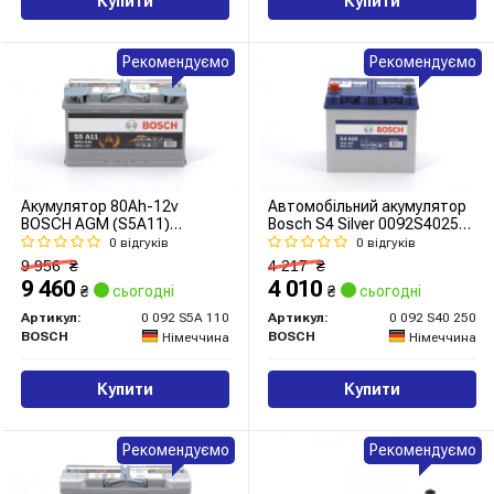
Купити
Купити
Рекомендуємо
Рекомендуємо
Акумулятор 80Ah-12v
Автомобільний акумулятор
BOSCH AGM (S5A11)
Bosch S4 Silver 0092S40250
(315x175x190),R,EN800
60Ah 540A L+
0 відгуків
0 відгуків
9 956
₴
4 217
₴
9 460
4 010
₴
сьогодні
₴
сьогодні
Артикул:
0 092 S5A 110
Артикул:
0 092 S40 250
BOSCH
BOSCH
Німеччина
Німеччина
Купити
Купити
Рекомендуємо
Рекомендуємо