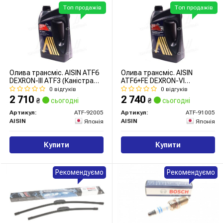
Топ продажів
Топ продажів
Олива трансміс. AISIN ATF6
Олива трансміс. AISIN
DEXRON-III ATF3 (Каністра
ATF6+FE DEXRON-VI
5л)
(Каністра 5л)
0 відгуків
0 відгуків
2 710
2 740
₴
сьогодні
₴
сьогодні
Артикул:
ATF-92005
Артикул:
ATF-91005
AISIN
AISIN
Японія
Японія
Купити
Купити
Рекомендуємо
Рекомендуємо