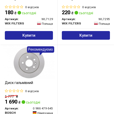
0 відгуків
0 відгуків
180
220
₴
сьогодні
₴
сьогодні
Артикул:
WL7129
Артикул:
WL7295
WIX FILTERS
WIX FILTERS
Польща
Польща
Купити
Купити
Рекомендуємо
Диск гальмівний
0 відгуків
1 777
₴
1 690
₴
сьогодні
Артикул:
0 986 479 645
BOSCH
Німеччина