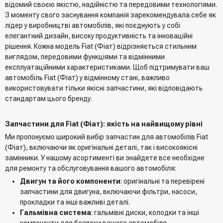
відомий своєю якістю, надійністю та передовими технологіями.
З моменту свого заснування компанія зарекомендувала себе як
лідер у виробництві автомобілів, які поєднують у собі
елегантний дизайн, високу продуктивність та інноваційні
рішення. Кожна модель Fiat (Фіат) відрізняється стильним
виглядом, передовими функціями та відмінними
експлуатаційними характеристиками. Щоб підтримувати ваш
автомобіль Fiat (Фіат) у відмінному стані, важливо
використовувати тільки якісні запчастини, які відповідають
стандартам цього бренду.
Запчастини для Fiat (Фіат): якість на найвищому рівні
Ми пропонуємо широкий вибір запчастин для автомобілів Fiat
(Фіат), включаючи як оригінальні деталі, так і високоякісні
замінники. У нашому асортименті ви знайдете все необхідне
для ремонту та обслуговування вашого автомобіля:
Двигун та його компоненти
: оригінальні та перевірені
запчастини для двигуна, включаючи фільтри, насоси,
прокладки та інші важливі деталі.
Гальмівна система
: гальмівні диски, колодки та інші
компоненти для безпеки вашого автомобіля.