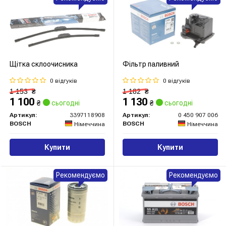
Щітка склоочисника
Фільтр паливний
0 відгуків
0 відгуків
1 153
₴
1 182
₴
1 100
1 130
₴
сьогодні
₴
сьогодні
Артикул:
3397118908
Артикул:
0 450 907 006
BOSCH
BOSCH
Німеччина
Німеччина
Купити
Купити
Рекомендуємо
Рекомендуємо