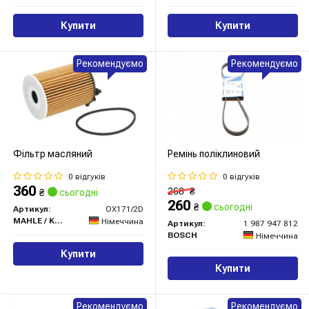
Купити
Купити
Рекомендуємо
Рекомендуємо
Фільтр масляний
Ремінь поліклиновий
0 відгуків
0 відгуків
360
268
₴
₴
сьогодні
260
₴
сьогодні
Артикул:
OX171/2D
MAHLE / KNECHT
Німеччина
Артикул:
1 987 947 812
BOSCH
Німеччина
Купити
Купити
Рекомендуємо
Рекомендуємо