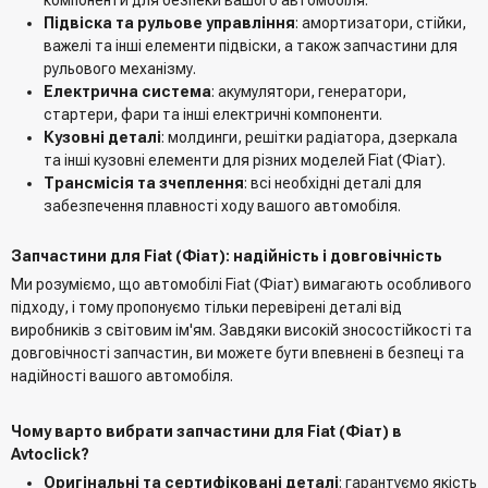
Підвіска та рульове управління
: амортизатори, стійки,
важелі та інші елементи підвіски, а також запчастини для
рульового механізму.
Електрична система
: акумулятори, генератори,
стартери, фари та інші електричні компоненти.
Кузовні деталі
: молдинги, решітки радіатора, дзеркала
та інші кузовні елементи для різних моделей Fiat (Фіат).
Трансмісія та зчеплення
: всі необхідні деталі для
забезпечення плавності ходу вашого автомобіля.
Запчастини для Fiat (Фіат): надійність і довговічність
Ми розуміємо, що автомобілі Fiat (Фіат) вимагають особливого
підходу, і тому пропонуємо тільки перевірені деталі від
виробників з світовим ім'ям. Завдяки високій зносостійкості та
довговічності запчастин, ви можете бути впевнені в безпеці та
надійності вашого автомобіля.
Чому варто вибрати запчастини для Fiat (Фіат) в
Avtoclick?
Оригінальні та сертифіковані деталі
: гарантуємо якість