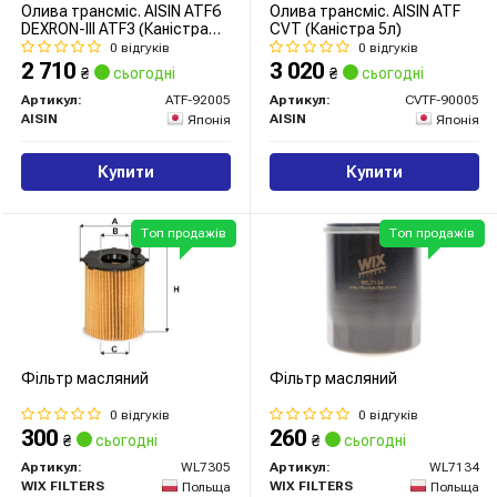
Олива трансміс. AISIN ATF6
Олива трансміс. AISIN ATF
DEXRON-III ATF3 (Каністра
CVT (Каністра 5л)
5л)
0 відгуків
0 відгуків
2 710
3 020
₴
сьогодні
₴
сьогодні
Артикул:
ATF-92005
Артикул:
CVTF-90005
AISIN
AISIN
Японія
Японія
Купити
Купити
Топ продажів
Топ продажів
Фільтр масляний
Фільтр масляний
0 відгуків
0 відгуків
300
260
₴
сьогодні
₴
сьогодні
Артикул:
WL7305
Артикул:
WL7134
WIX FILTERS
WIX FILTERS
Польща
Польща