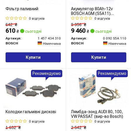
Фільтр паливний
Акумулятор 80Ah-12v
BOSCH AGM (S5A11)
(315x175x190),R,EN800
0 відгуків
0 відгуків
642
₴
9 956
₴
610
9 460
₴
сьогодні
₴
сьогодні
Артикул:
1 457 434 310
Артикул:
0 092 S5A 110
BOSCH
BOSCH
Німеччина
Німеччина
Купити
Купити
Рекомендуємо
Рекомендуємо
Колодки гальмівні дискові
Лямбда-зонд AUDI 80, 100,
VW PASSAT (вир-во Bosch)
0 відгуків
0 відгуків
1 632
₴
2 542
₴