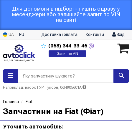
Для допомоги в підборі - пишіть одразу у
месенджери або залишайте запит по VIN
на сайті
UA
RU
Доставка і оплата
Контакти
Вхід
(068)
344-33-46
Запит по VIN
Яку запчастину шукаєте?
Наприклад: насос ГУР Туксон, 06H905601A
Головна
Fiat
Запчастини на Fiat (Фіат)
Уточніть автомобіль: