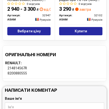
Lodgy, Logan, Sandero
1.5DCI E4 Renault Duster
0 відгуків
0 відгуків
(32947) Asam
(32102) Asam
2 940 - 3 300
3 290
₴
від 0 дн.
₴
завтра
Артикул:
32947
Артикул:
32102
ASAM
ASAM
Румунія
Румунія
Вибрати ціну
Купити
ОРИГІНАЛЬНІ НОМЕРИ
RENAULT:
214814567R
8200880555
НАПИСАТИ КОМЕНТАР
Ваше ім'я