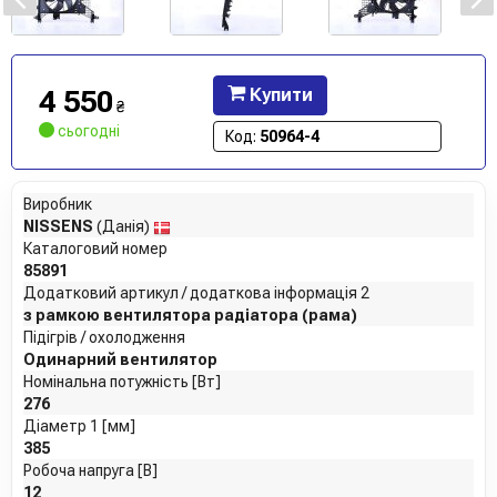
4 550
Купити
₴
сьогодні
Код:
50964-4
Виробник
NISSENS
(Данія)
Каталоговий номер
85891
Додатковий артикул / додаткова інформація 2
з рамкою вентилятора радіатора (рама)
Підігрів / охолодження
Одинарний вентилятор
Номінальна потужність [Вт]
276
Діаметр 1 [мм]
385
Робоча напруга [В]
12