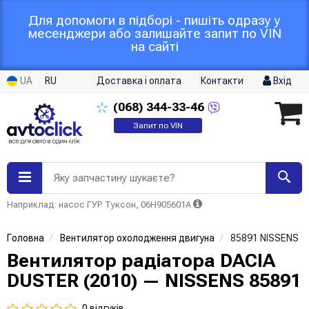
Для допомоги в підборі - пишіть одразу у
месенджери або залишайте запит по VIN
на сайті
UA
RU
Доставка і оплата
Контакти
Вхід
(068)
344-33-46
Запит по VIN
Яку запчастину шукаєте?
Наприклад: насос ГУР Туксон, 06H905601A
Головна
Вентилятор охолодження двигуна
85891 NISSENS
Вентилятор радіатора DACIA
DUSTER (2010) — NISSENS 85891
0 відгуків