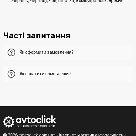
Чернігів, Чернівці, Чоп, Шостка, Южноукраїнськ, Яремче
Часті запитання
Як оформити замовлення?
Перший варіант - це додати товар у кошик, перейти до
Як сплатити замовлення?
нього та вказати всю необхідну інформацію про
отримувача, спосіб доставки, спосіб оплати
- При отриманні товару в точці видачі
Другий варіант - додати товар у кошик і в полі "Швидке
- При отримані товару на пошті (накладений платіж)
замовлення" вказати номер телефону. Вам одразу
- Зробити оплату по реквізитам (надасть менеджер)
зателефонує менеджер для підтвердження та уточнення
- LiqPay при оформленні замовлення через кошик
даних
Третій варіант - зробити замовлення в телефонному
режимі при розмові з менеджером
© 2026 «avtoclick.com.ua» - інтернет магазин автозапчастин