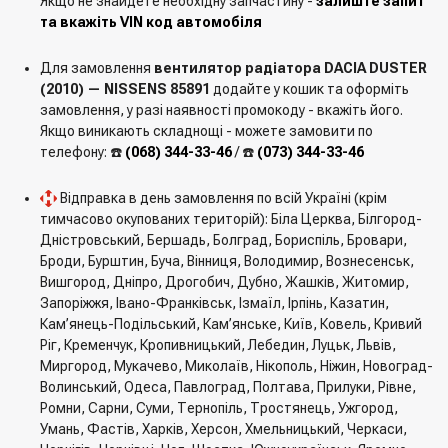
Якщо не знайдете необхідну запчастину -
залиште запит
та вкажіть VIN код автомобіля
Для замовлення
вентилятор радіатора DACIA DUSTER
(2010) — NISSENS 85891
додайте у кошик та оформіть
замовлення, у разі наявності промокоду - вкажіть його.
Якщо виникають складнощі - можете замовити по
телефону: ☎️
(068) 344-33-46
/ ☎️
(073) 344-33-46
Відправка в день замовлення по всій Україні (крім
тимчасово окупованих територій): Біла Церква, Білгород-
Дністровський, Бершадь, Болград, Бориспіль, Бровари,
Броди, Бурштин, Буча, Вінниця, Володимир, Вознесенськ,
Вишгород, Дніпро, Дрогобич, Дубно, Жашків, Житомир,
Запоріжжя, Івано-Франківськ, Ізмаїл, Ірпінь, Казатин,
Кам’янець-Подільський, Кам’янське, Київ, Ковель, Кривий
Ріг, Кременчук, Кропивницький, Лебедин, Луцьк, Львів,
Миргород, Мукачево, Миколаїв, Нікополь, Ніжин, Новоград-
Волинський, Одеса, Павлоград, Полтава, Прилуки, Рівне,
Ромни, Сарни, Суми, Тернопіль, Тростянець, Ужгород,
Умань, Фастів, Харків, Херсон, Хмельницький, Черкаси,