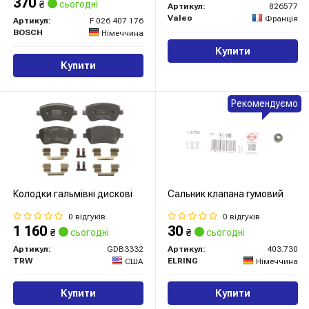
370
₴
сьогодні
Артикул:
826577
Valeo
Франція
Артикул:
F 026 407 176
BOSCH
Німеччина
Купити
Купити
Рекомендуємо
Колодки гальмівні дискові
Сальник клапана гумовий
0 відгуків
0 відгуків
1 160
30
₴
сьогодні
₴
сьогодні
Артикул:
GDB3332
Артикул:
403.730
TRW
ELRING
США
Німеччина
Купити
Купити