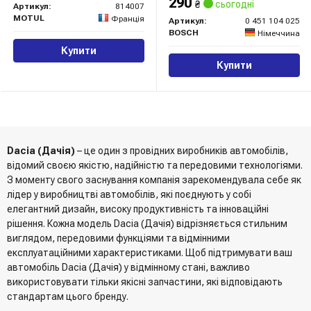
290
₴
сьогодні
Артикул:
814007
MOTUL
Франція
Артикул:
0 451 104 025
BOSCH
Німеччина
Купити
Купити
Dacia (Дачія)
– це один з провідних виробників автомобілів,
відомий своєю якістю, надійністю та передовими технологіями.
З моменту свого заснування компанія зарекомендувала себе як
лідер у виробництві автомобілів, які поєднують у собі
елегантний дизайн, високу продуктивність та інноваційні
рішення. Кожна модель Dacia (Дачія) відрізняється стильним
виглядом, передовими функціями та відмінними
експлуатаційними характеристиками. Щоб підтримувати ваш
автомобіль Dacia (Дачія) у відмінному стані, важливо
використовувати тільки якісні запчастини, які відповідають
стандартам цього бренду.