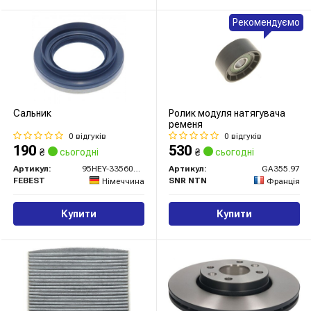
Рекомендуємо
Сальник
Ролик модуля натягувача
ременя
0 відгуків
0 відгуків
190
530
₴
сьогодні
₴
сьогодні
Артикул:
95HEY-33560814C
Артикул:
GA355.97
FEBEST
SNR NTN
Німеччина
Франція
Купити
Купити