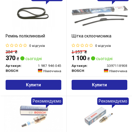
Ремінь поліклиновий
Щітка склоочисника
0 відгуків
0 відгуків
384
₴
1 153
₴
370
1 100
₴
сьогодні
₴
сьогодні
Артикул:
1 987 946 045
Артикул:
3397118908
BOSCH
BOSCH
Німеччина
Німеччина
Купити
Купити
Рекомендуємо
Рекомендуємо