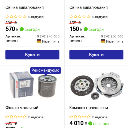
Свічка запалювання
Свічка запалювання
0 відгуків
0 відгуків
598
₴
155
₴
570
150
₴
сьогодні
₴
сьогодні
Артикул:
0 242 240 653
Артикул:
0 242 235 668
BOSCH
BOSCH
Німеччина
Німеччина
Купити
Купити
Рекомендуємо
Фільтр масляний
Комплект зчеплення
0 відгуків
0 відгуків
4 010
385
₴
₴
сьогодні