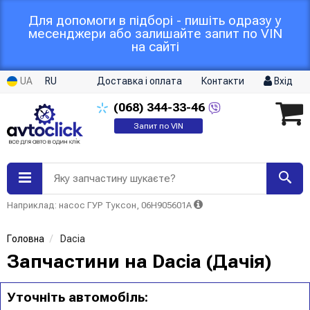
Для допомоги в підборі - пишіть одразу у
месенджери або залишайте запит по VIN
на сайті
UA
RU
Доставка і оплата
Контакти
Вхід
(068)
344-33-46
Запит по VIN
Яку запчастину шукаєте?
Наприклад: насос ГУР Туксон, 06H905601A
Головна
Dacia
Запчастини на Dacia (Дачія)
Уточніть автомобіль: