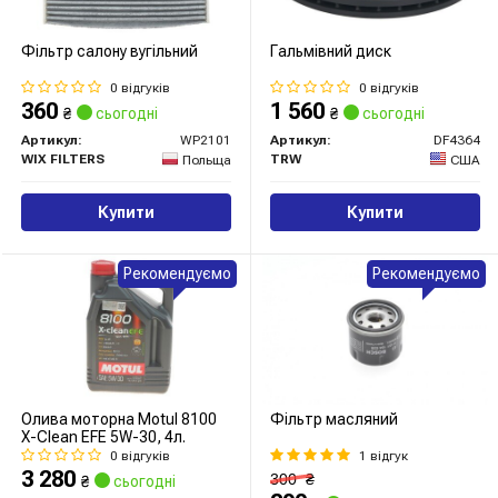
Фільтр салону вугільний
Гальмівний диск
0 відгуків
0 відгуків
360
1 560
₴
сьогодні
₴
сьогодні
Артикул:
WP2101
Артикул:
DF4364
WIX FILTERS
TRW
Польща
США
Купити
Купити
Рекомендуємо
Рекомендуємо
Олива моторна Motul 8100
Фільтр масляний
X-Clean EFE 5W-30, 4л.
0 відгуків
1 відгук
3 280
300
₴
₴
сьогодні