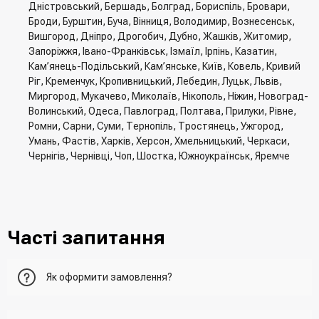
Дністровський, Бершадь, Болград, Бориспіль, Бровари,
Броди, Бурштин, Буча, Вінниця, Володимир, Вознесенськ,
Вишгород, Дніпро, Дрогобич, Дубно, Жашків, Житомир,
Запоріжжя, Івано-Франківськ, Ізмаїл, Ірпінь, Казатин,
Кам’янець-Подільський, Кам’янське, Київ, Ковель, Кривий
Ріг, Кременчук, Кропивницький, Лебедин, Луцьк, Львів,
Миргород, Мукачево, Миколаїв, Нікополь, Ніжин, Новоград-
Волинський, Одеса, Павлоград, Полтава, Прилуки, Рівне,
Ромни, Сарни, Суми, Тернопіль, Тростянець, Ужгород,
Умань, Фастів, Харків, Херсон, Хмельницький, Черкаси,
Чернігів, Чернівці, Чоп, Шостка, Южноукраїнськ, Яремче
Часті запитання
Як оформити замовлення?
Перший варіант - це додати товар у кошик, перейти до