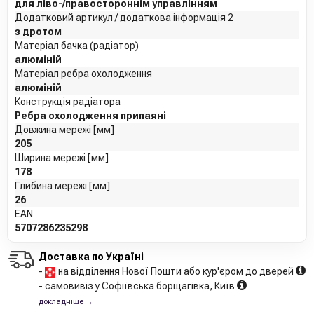
для ліво-/правостороннім управлінням
Додатковий артикул / додаткова інформація 2
з дротом
Матеріал бачка (радіатор)
алюміній
Матеріал ребра охолодження
алюміній
Конструкція радіатора
Ребра охолодження припаяні
Довжина мережі [мм]
205
Ширина мережі [мм]
178
Глибина мережі [мм]
26
EAN
5707286235298
Доставка по Україні
-
на відділення Нової Пошти або кур'єром до дверей
- самовивіз у Софіївська борщагівка, Київ
докладніше →