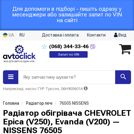
Для допомоги в підборі - пишіть одразу у
месенджери або залишайте запит по VIN
на сайті
UA
RU
Доставка і оплата
Контакти
Вхід
(068)
344-33-46
Запит по VIN
Яку запчастину шукаєте?
Наприклад: насос ГУР Туксон, 06H905601A
Головна
Радіатор печі
76505 NISSENS
Радіатор обігрівача CHEVROLET
Epica (V250), Evanda (V200) —
NISSENS 76505