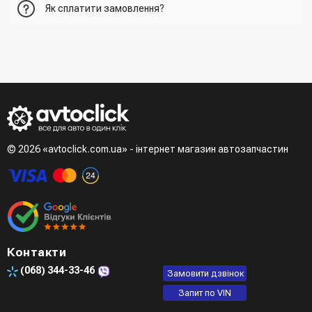
Як сплатити замовлення?
нього та вказати всю необхідну інформацію про
отримувача, спосіб доставки, спосіб оплати
- При отриманні товару в точці видачі
Другий варіант - додати товар у кошик і в полі "Швидке
- При отримані товару на пошті (накладений платіж)
замовлення" вказати номер телефону. Вам одразу
- Зробити оплату по реквізитам (надасть менеджер)
зателефонує менеджер для підтвердження та уточнення
- LiqPay при оформленні замовлення через кошик
даних
Третій варіант - зробити замовлення в телефонному
режимі при розмові з менеджером
© 2026 «avtoclick.com.ua» - інтернет магазин автозапчастин
Четвертий варіант - замовити через доступні месенджери
(viber, telegram)
Контакти
(068)
344-33-46
Замовити дзвінок
Запит по VIN