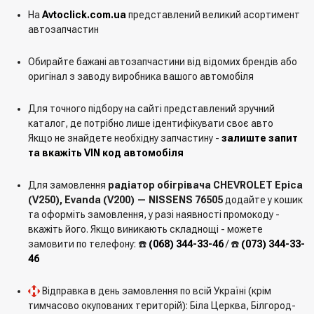
На
Avtoclick.com.ua
представлений великий асортимент
автозапчастин
Обирайте бажані автозапчастини від відомих брендів або
оригінал з заводу виробника вашого автомобіля
Для точного підбору на сайті представлений зручний
каталог, де потрібно лише ідентифікувати своє авто
Якщо не знайдете необхідну запчастину -
залиште запит
та вкажіть VIN код автомобіля
Для замовлення
радіатор обігрівача CHEVROLET Epica
(V250), Evanda (V200) — NISSENS 76505
додайте у кошик
та оформіть замовлення, у разі наявності промокоду -
вкажіть його. Якщо виникають складнощі - можете
замовити по телефону: ☎️
(068) 344-33-46
/ ☎️
(073) 344-33-
46
Відправка в день замовлення по всій Україні (крім
тимчасово окупованих територій): Біла Церква, Білгород-