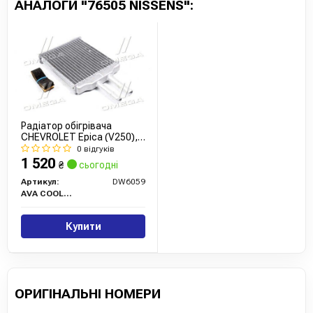
АНАЛОГИ "76505 NISSENS":
Радіатор обігрівача
CHEVROLET Epica (V250),
Evanda (V200) (вир-во
0 відгуків
AVA)
1 520
₴
сьогодні
Артикул:
DW6059
AVA COOLING
Купити
ОРИГІНАЛЬНІ НОМЕРИ