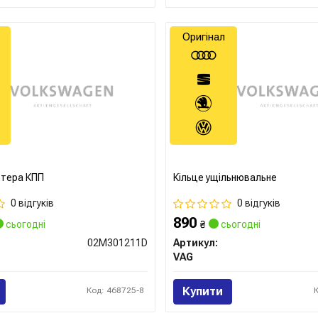
Оригінал
ртера КПП
Кільце ущільнювальне
0 відгуків
0 відгуків
890
сьогодні
₴
сьогодні
02M301211D
Артикул:
VAG
Купити
Код: 468725-8