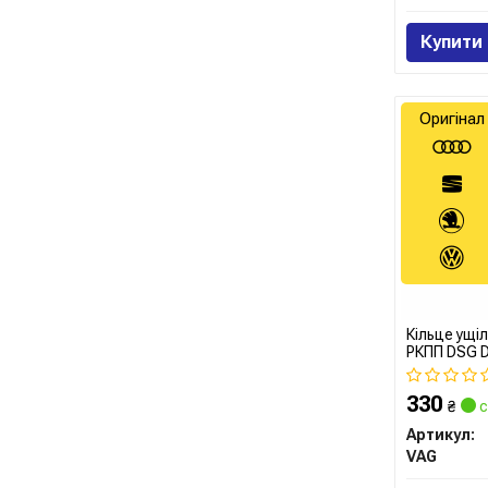
Купити
Оригінал
Кільце ущі
РКПП DSG 
330
₴
с
Артикул:
VAG