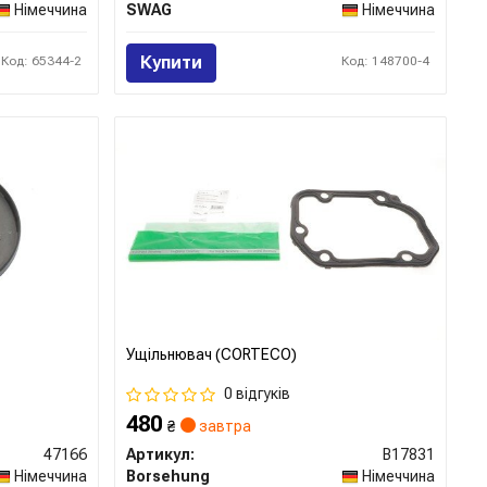
Німеччина
SWAG
Німеччина
Купити
Код: 65344-2
Код: 148700-4
Ущільнювач (CORTECO)
0 відгуків
480
₴
завтра
47166
Артикул:
B17831
Німеччина
Borsehung
Німеччина