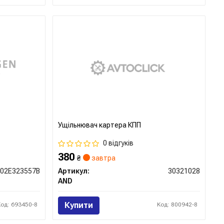
Ущiльнювач картера КПП
0 відгуків
380
₴
завтра
02E323557B
Артикул:
30321028
AND
Купити
Код: 693450-8
Код: 800942-8