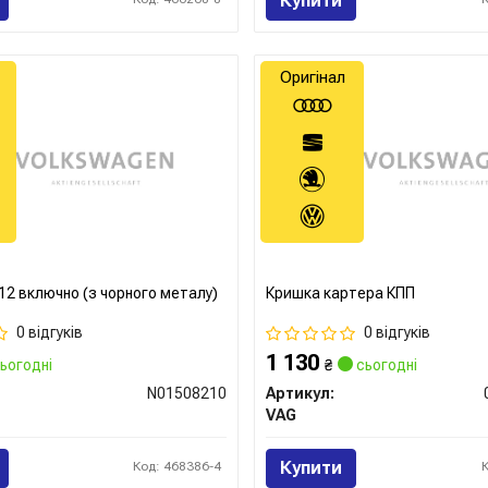
Купити
Оригінал
12 включно (з чорного металу)
Кришка картера КПП
0 відгуків
0 відгуків
1 130
ьогодні
₴
сьогодні
N01508210
Артикул:
VAG
Купити
Код: 468386-4