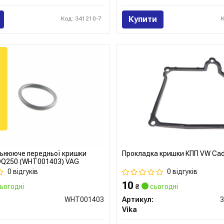
Купити
Код: 341210-7
льнююче передньої кришки
Прокладка кришки КПП VW Caddy
DQ250 (WHT001403) VAG
0 відгуків
0 відгуків
10
ьогодні
₴
сьогодні
WHT001403
Артикул:
Vika