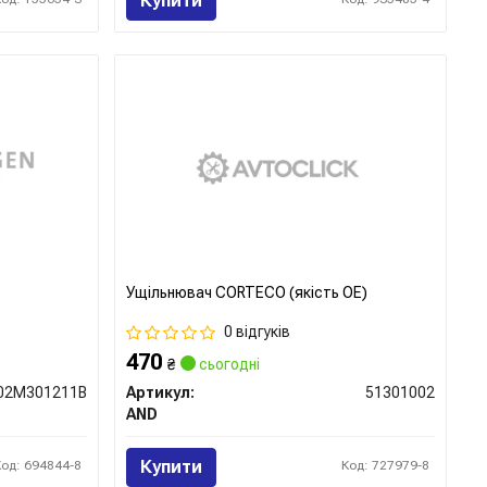
Купити
Ущільнювач CORTECO (якість OE)
0 відгуків
470
₴
сьогодні
02M301211B
Артикул:
51301002
AND
Купити
Код: 694844-8
Код: 727979-8