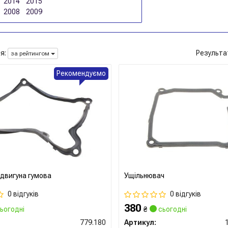
2014
2015
2008
2009
я:
Результа
за рейтингом
Рекомендуємо
двигуна гумова
Ущільнювач
0 відгуків
0 відгуків
380
ьогодні
₴
сьогодні
779.180
Артикул: