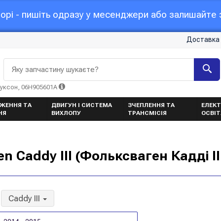
орі - пишіть одразу у месенджери або залишайте з
Доставка 
Яку запчастину шукаєте?
Туксон, 06H905601A
ЖЕННЯ ТА
ДВИГУН І СИСТЕМА
ЗЧЕПЛЕННЯ ТА
ЕЛЕКТ
НЯ
ВИХЛОПУ
ТРАНСМІСІЯ
ОСВІ
Caddy III (Фольксваген Кадді II
Caddy III