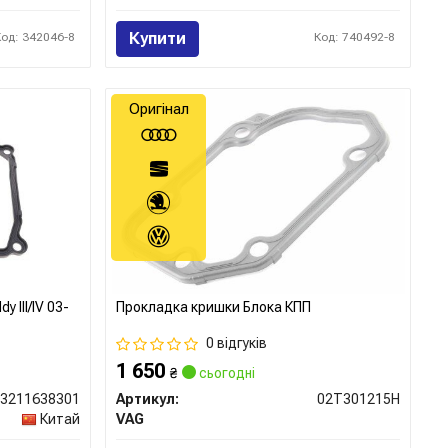
Купити
Код: 342046-8
Код: 740492-8
Оригінал
 III/IV 03-
Прокладка кришки Блока КПП
0 відгуків
1 650
₴
сьогодні
33211638301
Артикул:
02T301215H
Китай
VAG