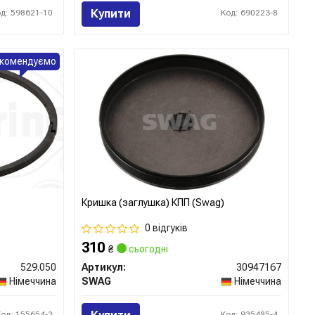
Купити
од: 598621-10
Код: 690223-8
комендуємо
Кришка (заглушка) КПП (Swag)
0 відгуків
310
₴
сьогодні
529.050
Артикул:
30947167
Німеччина
SWAG
Німеччина
Код: 155654-3
Код: 935485-4