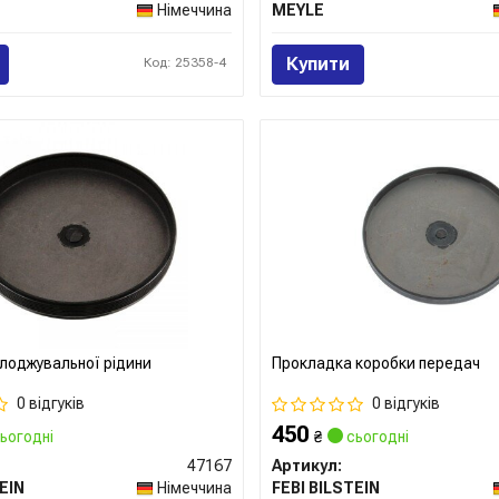
Німеччина
MEYLE
Купити
Код: 25358-4
лоджувальної рідини
Прокладка коробки передач
0 відгуків
0 відгуків
450
ьогодні
₴
сьогодні
47167
Артикул:
EIN
Німеччина
FEBI BILSTEIN