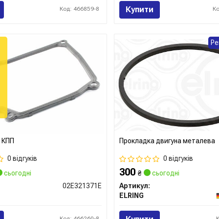
Купити
Код: 466859-8
К
Ре
 КПП
Прокладка двигуна металева
0 відгуків
0 відгуків
300
сьогодні
₴
сьогодні
02E321371E
Артикул:
ELRING
Код: 466260-8