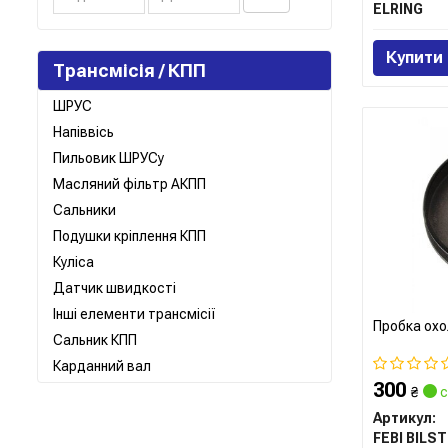
ELRING
Купити
Трансмісія / КПП
ШРУС
Напіввісь
Пильовик ШРУСу
Масляний фільтр АКПП
Сальники
Подушки кріплення КПП
Куліса
Датчик швидкості
Інші елементи трансмісії
Пробка охо
Сальник КПП
Карданний вал
300
₴
с
Артикул:
FEBI BILST