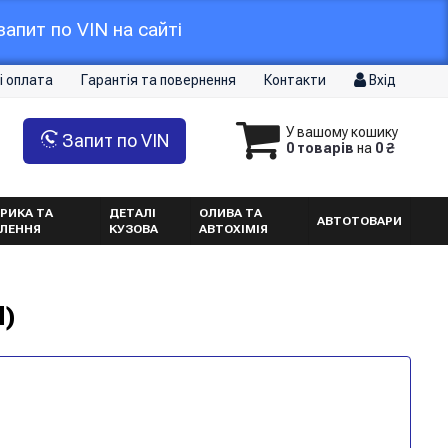
апит по VIN на сайті
і оплата
Гарантія та повернення
Контакти
Вхід
У вашому кошику
Запит по VIN
0 товарів
на
0 ₴
РИКА ТА
ДЕТАЛІ
ОЛИВА ТА
АВТОТОВАРИ
ТЛЕННЯ
КУЗОВА
АВТОХІМІЯ
I)