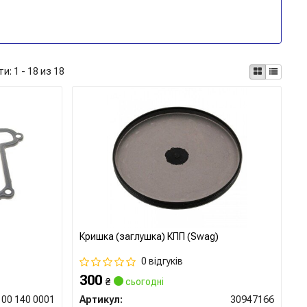
ти:
1 - 18 из 18
Кришка (заглушка) КПП (Swag)
0 відгуків
300
₴
сьогодні
100 140 0001
Артикул:
30947166