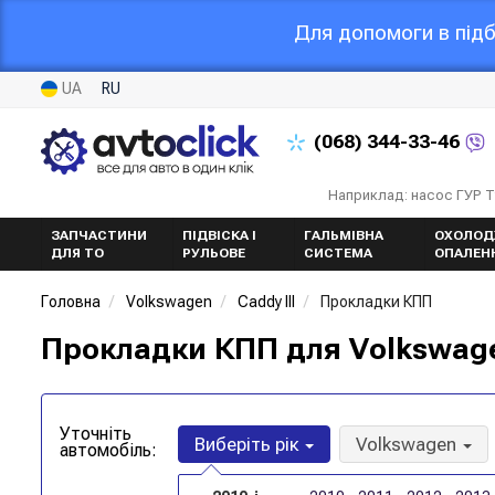
Для допомоги в підб
UA
RU
(068)
344-33-46
Наприклад: насос ГУР 
ЗАПЧАСТИНИ
ПІДВІСКА І
ГАЛЬМІВНА
ОХОЛОД
ДЛЯ ТО
РУЛЬОВЕ
СИСТЕМА
ОПАЛЕН
Головна
Volkswagen
Caddy III
Прокладки КПП
Прокладки КПП для Volkswagen 
Уточніть
Виберіть рік
Volkswagen
автомобіль: