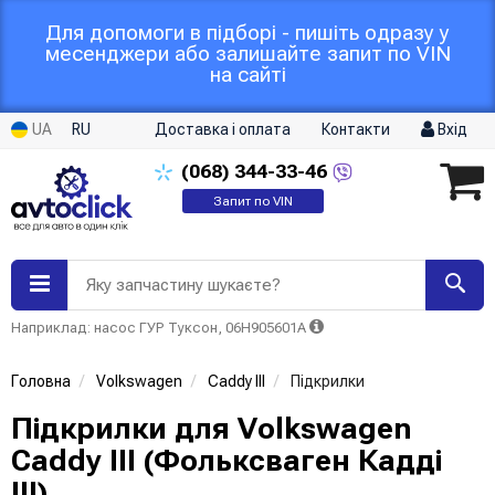
Для допомоги в підборі - пишіть одразу у
месенджери або залишайте запит по VIN
на сайті
UA
RU
Доставка і оплата
Контакти
Вхід
(068)
344-33-46
Запит по VIN
Яку запчастину шукаєте?
Наприклад: насос ГУР Туксон, 06H905601A
Головна
Volkswagen
Caddy III
Підкрилки
Підкрилки для Volkswagen
Caddy III (Фольксваген Кадді
III)