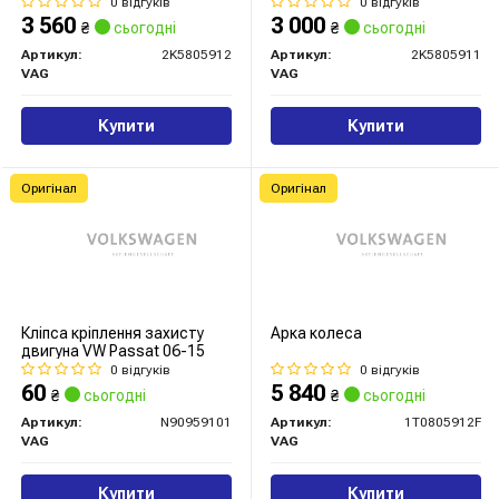
(2K5805912) VAG
(2K5805911) VAG
0 відгуків
0 відгуків
3 560
3 000
₴
сьогодні
₴
сьогодні
Артикул:
2K5805912
Артикул:
2K5805911
VAG
VAG
Купити
Купити
Оригінал
Оригінал
Кліпса кріплення захисту
Арка колеса
двигуна VW Passat 06-15
0 відгуків
0 відгуків
60
5 840
₴
сьогодні
₴
сьогодні
Артикул:
N90959101
Артикул:
1T0805912F
VAG
VAG
Купити
Купити