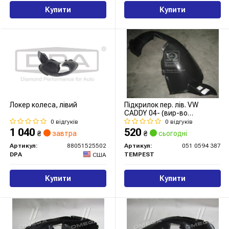
Купити
Купити
Локер колеса, лівий
Підкрилок пер. лів. VW
CADDY 04- (вир-во
TEMPEST)
0 відгуків
0 відгуків
1 040
520
₴
завтра
₴
сьогодні
Артикул:
88051525502
Артикул:
051 0594 387
DPA
TEMPEST
США
Купити
Купити