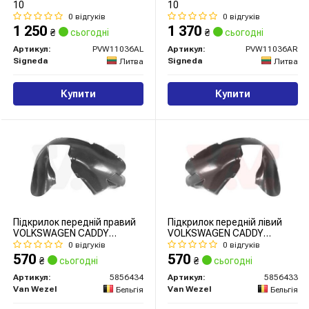
10
10
0 відгуків
0 відгуків
1 250
1 370
₴
сьогодні
₴
сьогодні
Артикул:
PVW11036AL
Артикул:
PVW11036AR
Signeda
Signeda
Литва
Литва
Купити
Купити
Підкрилок передній правий
Підкрилок передній лівий
VOLKSWAGEN CADDY
VOLKSWAGEN CADDY
04>09/10 (вир-во Van Wezel)
04>09/10 (вир-во Van Wezel)
0 відгуків
0 відгуків
570
570
₴
сьогодні
₴
сьогодні
Артикул:
5856434
Артикул:
5856433
Van Wezel
Van Wezel
Бельгія
Бельгія