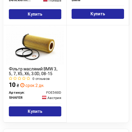
Denckermann
BMW
Польша
Купить
Купить
Фільтр масляний BMW 3,
5, 7, X5, X6, 3.0D, 08-15
0 отзывов
10
₴
срок 2 дн.
Артикул:
FOE560D
SHAFER
Австрия
Купить