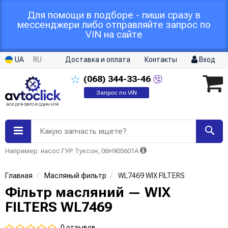
Для помощи в подборе - пиши сразу в
мессенджери либо отправляйте запрос по
VIN на сайте
UA
RU
Доставка и оплата
Контакты
Вход
(068)
344-33-46
Запрос по VIN
Какую запчасть ищете?
Например: насос ГУР Туксон, 06H905601A
Главная
Масляный фильтр
WL7469 WIX FILTERS
Фільтр масляний — WIX
FILTERS WL7469
0 отзывов