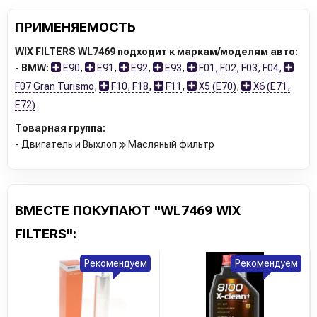
ПРИМЕНЯЕМОСТЬ
WIX FILTERS WL7469 подходит к маркам/моделям авто:
-
BMW:
E90
,
E91
,
E92
,
E93
,
F01, F02, F03, F04
,
F07 Gran Turismo
,
F10, F18
,
F11
,
X5 (E70)
,
X6 (E71,
E72)
Товарная группа:
- Двигатель и Выхлоп
Масляный фильтр
ВМЕСТЕ ПОКУПАЮТ "WL7469 WIX
FILTERS":
Рекомендуем
Рекомендуем