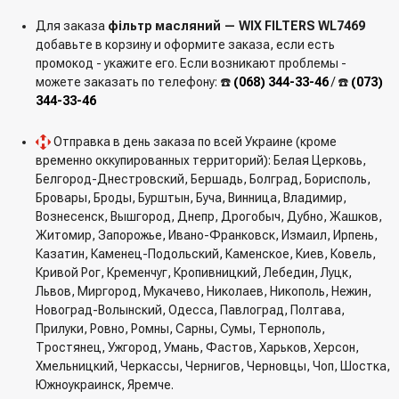
Для заказа
фільтр масляний — WIX FILTERS WL7469
добавьте в корзину и оформите заказа, если есть
промокод - укажите его. Если возникают проблемы -
можете заказать по телефону: ☎️
(068) 344-33-46
/ ☎️
(073)
344-33-46
Отправка в день заказа по всей Украине (кроме
временно оккупированных территорий): Белая Церковь,
Белгород-Днестровский, Бершадь, Болград, Борисполь,
Бровары, Броды, Бурштын, Буча, Винница, Владимир,
Вознесенск, Вышгород, Днепр, Дрогобыч, Дубно, Жашков,
Житомир, Запорожье, Ивано-Франковск, Измаил, Ирпень,
Казатин, Каменец-Подольский, Каменское, Киев, Ковель,
Кривой Рог, Кременчуг, Кропивницкий, Лебедин, Луцк,
Львов, Миргород, Мукачево, Николаев, Никополь, Нежин,
Новоград-Волынский, Одесса, Павлоград, Полтава,
Прилуки, Ровно, Ромны, Сарны, Сумы, Тернополь,
Тростянец, Ужгород, Умань, Фастов, Харьков, Херсон,
Хмельницкий, Черкассы, Чернигов, Черновцы, Чоп, Шостка,
Южноукраинск, Яремче.