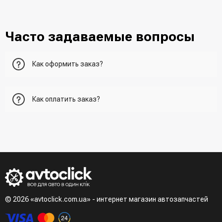
Часто задаваемые вопросы
Как оформить заказ?
Первый вариант - добавить товар в корзину, перейти в
Как оплатить заказ?
корзину и указать всю необходимую информацию о
получателе, способ доставки, способ доставки
- При получении товара в точке выдачи.
Второй вариант - добавить товар в корзину и в поле
- При получении товара на почте (наложенный платеж)
"Быстрый заказ" - указать номер телефона. Вам сразу же
- Сделать оплату по реквизитам (реквизиты скинет
наберет менеджер для подтверждения и уточнения данных.
менеджер)
- LiqPay при оформлении заказа через корзину
Третий вариант - сделать заказ по телефонном режиме
при разговоре с менеджером
© 2026 «avtoclick.com.ua» - интернет магазин автозапчастей
Четвертый вариант - заказать через доступные
мессенджеры (viber, telegram)