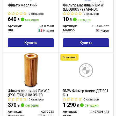
Фільтр масляний
Фильтр масляный BMW
(EEOB0057Y) MANDO
0 отзывов
0 отзывов
640
10
₴
сегодня
₴
сегодня
Артикул:
25.096.00
Артикул:
EEOB0057Y
UFI
MANDO
Италия
Корея
Купить
Купить
Оригинал
Фільтр масляний BMW 3
BMW Фільтр оливи ДТ F01
(E90-E93) 3.0d 09-13
К-т
0 отзывов
0 отзывов
370
1 290
₴
сегодня
₴
сегодня
Артикул:
A210633
Артикул:
11427808443