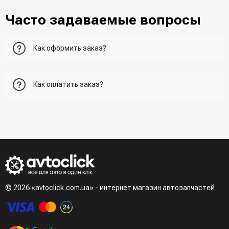
Часто задаваемые вопросы
Как оформить заказ?
Первый вариант - добавить товар в корзину, перейти в
Как оплатить заказ?
корзину и указать всю необходимую информацию о
получателе, способ доставки, способ доставки
- При получении товара в точке выдачи.
Второй вариант - добавить товар в корзину и в поле
- При получении товара на почте (наложенный платеж)
"Быстрый заказ" - указать номер телефона. Вам сразу же
- Сделать оплату по реквизитам (реквизиты скинет
наберет менеджер для подтверждения и уточнения данных.
менеджер)
- LiqPay при оформлении заказа через корзину
Третий вариант - сделать заказ по телефонном режиме
при разговоре с менеджером
© 2026 «avtoclick.com.ua» - интернет магазин автозапчастей
Четвертый вариант - заказать через доступные
мессенджеры (viber, telegram)