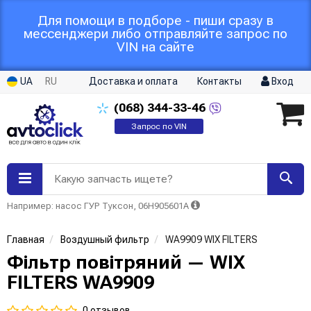
Для помощи в подборе - пиши сразу в
мессенджери либо отправляйте запрос по
VIN на сайте
UA
RU
Доставка и оплата
Контакты
Вход
(068)
344-33-46
Запрос по VIN
Какую запчасть ищете?
Например: насос ГУР Туксон, 06H905601A
Главная
Воздушный фильтр
WA9909 WIX FILTERS
Фільтр повітряний — WIX
FILTERS WA9909
0 отзывов