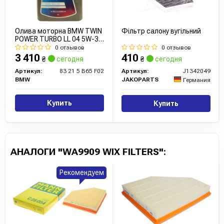
Олива моторна BMW TWIN
Фільтр салону вугільний
POWER TURBO LL 04 5W-30
5л
0 отзывов
0 отзывов
3 410
410
₴
сегодня
₴
сегодня
Артикул:
83 21 5 B65 F02
Артикул:
J1342049
BMW
JAKOPARTS
Германия
Купить
Купить
АНАЛОГИ "WA9909 WIX FILTERS":
Рекомендуем