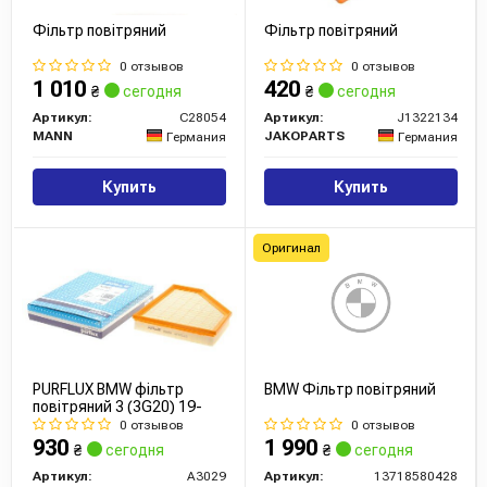
Фільтр повітряний
Фільтр повітряний
0 отзывов
0 отзывов
1 010
420
₴
сегодня
₴
сегодня
Артикул:
C28054
Артикул:
J1322134
MANN
JAKOPARTS
Германия
Германия
Купить
Купить
Оригинал
PURFLUX BMW фільтр
BMW Фільтр повітряний
повітряний 3 (3G20) 19-
0 отзывов
0 отзывов
930
1 990
₴
сегодня
₴
сегодня
Артикул:
A3029
Артикул:
13718580428