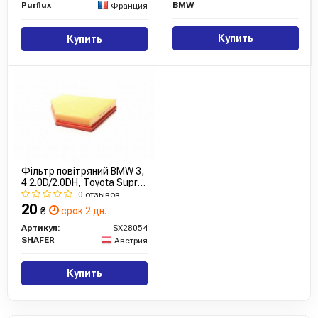
Purflux
BMW
Франция
Купить
Купить
Фільтр повітряний BMW 3,
4 2.0D/2.0DH, Toyota Supra
1.6/2.0/2.0H
0 отзывов
20
₴
срок 2 дн.
Артикул:
SX28054
SHAFER
Австрия
Купить