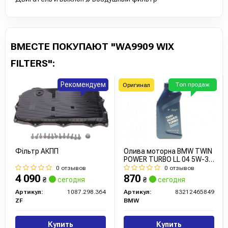
ВМЕСТЕ ПОКУПАЮТ "WA9909 WIX
FILTERS":
Рекомендуем
Топ продаж
Оригинал
Фільтр АКПП
Олива моторна BMW TWIN
POWER TURBO LL 04 5W-30
1л
0 отзывов
0 отзывов
4 090
870
₴
сегодня
₴
сегодня
Артикул:
1087.298.364
Артикул:
83212465849
ZF
BMW
Купить
Купить