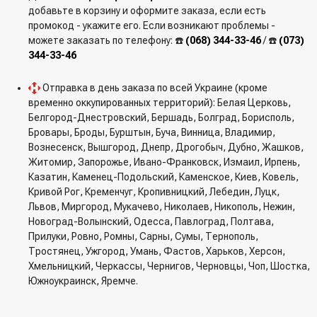
добавьте в корзину и оформите заказа, если есть
промокод - укажите его. Если возникают проблемы -
можете заказать по телефону: ☎️
(068) 344-33-46
/ ☎️
(073)
344-33-46
Отправка в день заказа по всей Украине (кроме
временно оккупированных территорий): Белая Церковь,
Белгород-Днестровский, Бершадь, Болград, Борисполь,
Бровары, Броды, Бурштын, Буча, Винница, Владимир,
Вознесенск, Вышгород, Днепр, Дрогобыч, Дубно, Жашков,
Житомир, Запорожье, Ивано-Франковск, Измаил, Ирпень,
Казатин, Каменец-Подольский, Каменское, Киев, Ковель,
Кривой Рог, Кременчуг, Кропивницкий, Лебедин, Луцк,
Львов, Миргород, Мукачево, Николаев, Никополь, Нежин,
Новоград-Волынский, Одесса, Павлоград, Полтава,
Прилуки, Ровно, Ромны, Сарны, Сумы, Тернополь,
Тростянец, Ужгород, Умань, Фастов, Харьков, Херсон,
Хмельницкий, Черкассы, Чернигов, Черновцы, Чоп, Шостка,
Южноукраинск, Яремче.