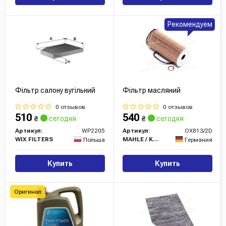
Рекомендуем
Фільтр салону вугільний
Фільтр масляний
0 отзывов
0 отзывов
510
540
₴
сегодня
₴
сегодня
Артикул:
WP2205
Артикул:
OX813/2D
WIX FILTERS
MAHLE / KNECHT
Польша
Германия
Купить
Купить
Оригинал