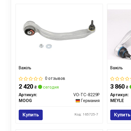
Важіль
Важіль
0 отзывов
2 420
3 860
₴
сегодня
₴
Артикул:
VO-TC-8229P
Артикул:
MOOG
Германия
MEYLE
Купить
Купить
Код: 165725-7