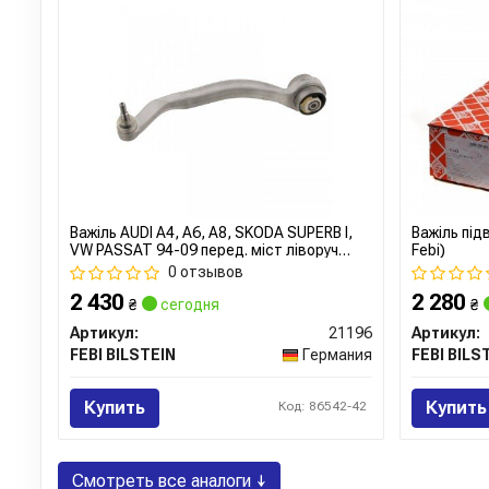
Важіль AUDI A4, A6, A8, SKODA SUPERB I,
Важіль під
VW PASSAT 94-09 перед. міст ліворуч
Febi)
(Вир-во FEBI)
0 отзывов
2 430
2 280
₴
сегодня
₴
Артикул:
21196
Артикул:
FEBI BILSTEIN
Германия
FEBI BILS
Купить
Купить
Код: 86542-42
Смотреть все аналоги ↓