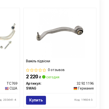
м. Рычаги, датчики и все шаровые соединения
отнюдь не всегда соответствуют стоковым решениям.
 имеют весьма умеренные оценки. Не отличаются
локи.
которые комплектующие автомобильным концернам из
яемые на вторичный рынок, по качеству исполнения не
иналами. Компания SWAG пакует весьма неплохие
ак что на этих запчастях можно сэкономить. Однако
треть, чей же товар на самом деле находятся в
Важіль підвіски
0 отзывов
2 220
₴
сегодня
TC769
Артикул:
32 92 1196
США
SWAG
Германия
Купить
д: 203641-4
Код: 19604-3