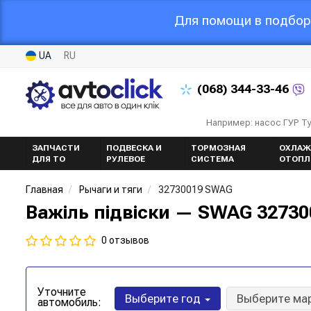
Для помощи в подборе
UA
RU
(068)
344-33-46
Например: насос ГУР Т
ЗАПЧАСТИ
ПОДВЕСКА И
ТОРМОЗНАЯ
ОХЛАЖ
ДЛЯ ТО
РУЛЕВОЕ
СИСТЕМА
ОТОПЛ
Главная
Рычаги и тяги
32730019 SWAG
Важіль підвіски — SWAG 32730
0 отзывов
Уточните
Выберите год
Выберите ма
автомобиль: