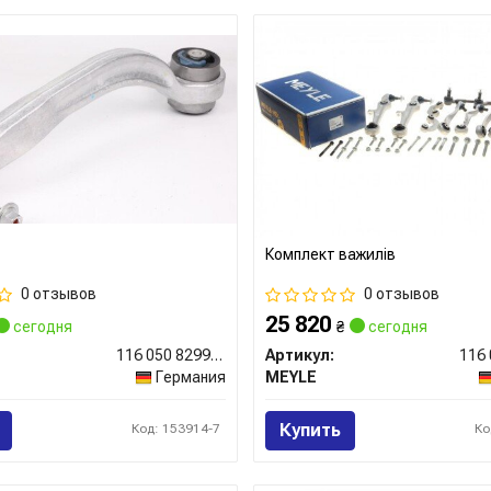
Комплект важилiв
0 отзывов
0 отзывов
25 820
сегодня
₴
сегодня
116 050 8299/HD
Артикул:
Германия
MEYLE
Купить
Код: 153914-7
Ко