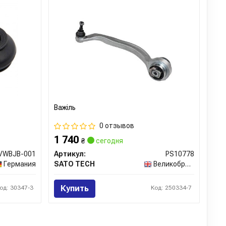
Важіль
0 отзывов
1 740
₴
сегодня
VWBJB-001
Артикул:
PS10778
Германия
SATO TECH
Великобритания
Купить
од: 30347-3
Код: 250334-7