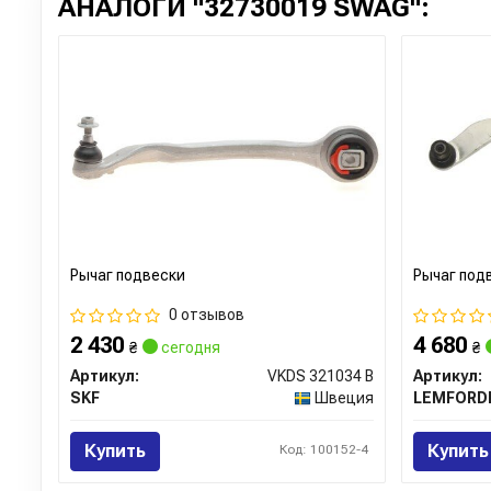
АНАЛОГИ "32730019 SWAG":
Рычаг подвески
Рычаг под
0 отзывов
2 430
4 680
₴
сегодня
₴
Артикул:
VKDS 321034 B
Артикул:
SKF
Швеция
LEMFORD
Купить
Купить
Код: 100152-4