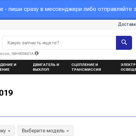
 - пиши сразу в мессенджери либо отправляйте з
Доставк
Какую запчасть ищете?
уксон, 06H905601A
ДЕНИЕ И
ДВИГАТЕЛЬ И
СЦЕПЛЕНИЕ И
ЭЛЕКТР
ЕНИЕ
ВЫХЛОП
ТРАНСМИССИЯ
ОСВЕЩ
019
рку
Выберите модель