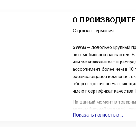
О ПРОИЗВОДИТЕ
Страна :
Германия
SWAG
– довольно крупный п
автомобильных запчастей. Ба
или же упаковывает и распре
ассортимент более чем в 10
развивающаяся компания, вхо
оборот достиг впечатляющих
имеют сертификат качества I
На данный момент в товарны
автомобильной ходовой, тех
Показать полностью...
подшипники, тросовое управл
детали тормоза, элементы а
Автолюбители отметили, что