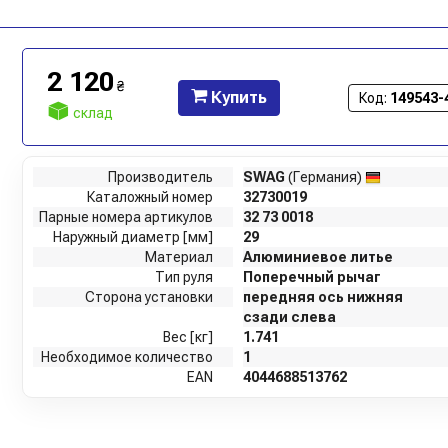
2 120
₴
Купить
Код:
149543-
склад
Производитель
SWAG
(Германия)
Каталожный номер
32730019
Парные номера артикулов
32 73 0018
Наружный диаметр [мм]
29
Материал
Алюминиевое литье
Тип руля
Поперечный рычаг
Сторона установки
передняя ось нижняя
сзади слева
Вес [кг]
1.741
Необходимое количество
1
EAN
4044688513762