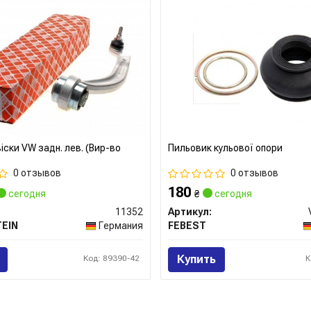
віски VW задн. лев. (Вир-во
Пильовик кульової опори
0 отзывов
0 отзывов
180
сегодня
₴
сегодня
11352
Артикул:
TEIN
Германия
FEBEST
Купить
Код: 89390-42
К