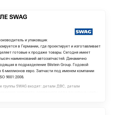
ЛЕ SWAG
роизводитель и упаковщик
зируется в Германии, где проектирует и изготавливает
деляет готовые к продаже товары. Сегодня имеет
 тысяч наименований автозапчастей. Динамично
дящая в подразделение Bilstein Group. Годовой
 6 миллионов евро. Запчасти под именем компании
SO 9001:2008.
е группы SWAG входят: детали ДВС, детали
нические жидкости, различного рода защитные чехлы,
ение, весь спектр резинометаллических изделий,
втомобильной электрики и рулевого механизма.
 практически вся продукция под именем SWAG