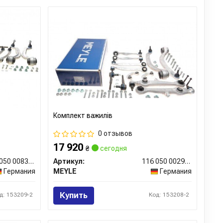
Комплект важилiв
0 отзывов
17 920
₴
сегодня
116 050 0083/HD
Артикул:
116 050 0029/HD
Германия
MEYLE
Германия
Купить
д: 153209-2
Код: 153208-2