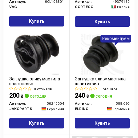
Артикул:
06L103801
Артикул:
49379180
VAG
CORTECO
Италия
Купить
Купить
Рекомендуем
Заглушка зливу мастила
Заглушка зливу мастила
пластикова
пластикова
0 отзывов
0 отзывов
200
240
₴
сегодня
₴
сегодня
Артикул:
50240004
Артикул:
588.690
JAKOPARTS
ELRING
Германия
Германия
Купить
Купить