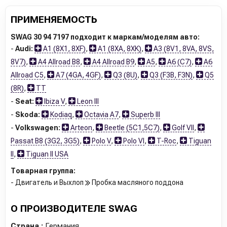
ПРИМЕНЯЕМОСТЬ
SWAG 30 94 7197 подходит к маркам/моделям авто:
-
Audi:
A1 (8X1, 8XF)
,
A1 (8XA, 8XK)
,
A3 (8V1, 8VA, 8VS,
8V7)
,
A4 Allroad B8
,
A4 Allroad B9
,
A5
,
A6 (C7)
,
A6
Allroad C5
,
A7 (4GA, 4GF)
,
Q3 (8U)
,
Q3 (F3B, F3N)
,
Q5
(8R)
,
TT
-
Seat:
Ibiza V
,
Leon III
-
Skoda:
Kodiaq
,
Octavia A7
,
Superb III
-
Volkswagen:
Arteon
,
Beetle (5C1,5C7)
,
Golf VII
,
Passat B8 (3G2, 3G5)
,
Polo V
,
Polo VI
,
T-Roc
,
Tiguan
II
,
Tiguan II USA
Товарная группа:
- Двигатель и Выхлоп
Пробка масляного поддона
О ПРОИЗВОДИТЕЛЕ SWAG
Страна :
Германия