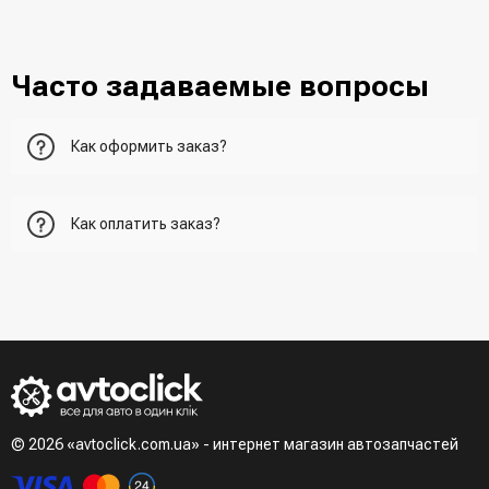
Часто задаваемые вопросы
Как оформить заказ?
Первый вариант - добавить товар в корзину, перейти в
Как оплатить заказ?
корзину и указать всю необходимую информацию о
получателе, способ доставки, способ доставки
- При получении товара в точке выдачи.
Второй вариант - добавить товар в корзину и в поле
- При получении товара на почте (наложенный платеж)
"Быстрый заказ" - указать номер телефона. Вам сразу же
- Сделать оплату по реквизитам (реквизиты скинет
наберет менеджер для подтверждения и уточнения данных.
менеджер)
- LiqPay при оформлении заказа через корзину
Третий вариант - сделать заказ по телефонном режиме
при разговоре с менеджером
© 2026 «avtoclick.com.ua» - интернет магазин автозапчастей
Четвертый вариант - заказать через доступные
мессенджеры (viber, telegram)