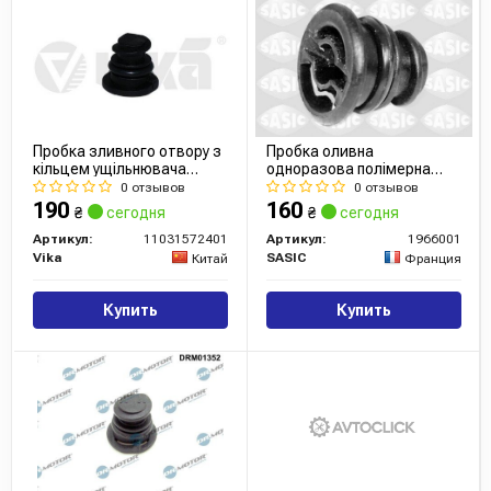
Пробка зливного отвору з
Пробка оливна
кільцем ущільнювача
одноразова полімерна
Skoda Octavia (13-)/VW
VAG 1,8/2,0 TFSI 11- M18
0 отзывов
0 отзывов
Golf (13-14), Jetta (15-),
L20 (вир-во Sasic)
190
160
₴
сегодня
₴
сегодня
Passa (11031572401) VIKA
Артикул:
11031572401
Артикул:
1966001
Vika
SASIC
Китай
Франция
Купить
Купить