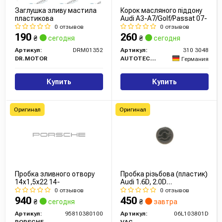
Заглушка зливу мастила
Корок масляного піддону
пластикова
Audi A3-A7/Golf/Passat 07-
0 отзывов
0 отзывов
190
260
₴
сегодня
₴
сегодня
Артикул:
DRM01352
Артикул:
310 3048
DR.MOTOR
AUTOTECHTEILE
Германия
Купить
Купить
Оригинал
Оригинал
Пробка зливного отвору
Пробка різьбова (пластик)
14x1,5x22 14-
Audi 1.6D, 2.0D
(06L103801D) VAG
0 отзывов
0 отзывов
940
450
₴
сегодня
₴
завтра
Артикул:
95810380100
Артикул:
06L103801D