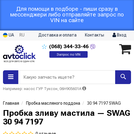
Для помощи в подборе - пиши сразу в
мессенджери либо отправляйте запрос по
VIN на сайте
UA
RU
Доставка и оплата
Контакты
Вход
(068)
344-33-46
Запрос по VIN
Какую запчасть ищете?
Например: насос ГУР Туксон, 06H905601A
Главная
Пробка масляного поддона
30 94 7197 SWAG
Пробка зливу мастила — SWAG
30 94 7197
0 отзывов