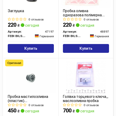
Все запчасти SWAG →
Заглушка
Пробка оливна
одноразова полімерна
VAG 1,8/2,0 TFSI 11- M18
0 отзывов
0 отзывов
L20 (вир-во Febi)
220
220
₴
сегодня
₴
сегодня
Артикул:
47197
Артикул:
48897
FEBI BILSTEIN
FEBI BILSTEIN
Германия
Германия
Купить
Купить
Оригинал
Пробка мастилозливна
Голівка торцевого ключа,,
(пластик)
маслозливна пробка
VW/Audi/Skoda/Seat 1.6,
0 отзывов
0 отзывов
1.8, 2.0 (13-) (06L103801)
450
700
₴
сегодня
₴
сегодня
VAG