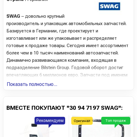
SWAG
– довольно крупный
производитель и упаковщик автомобильных запчастей.
Базируется в Германии, где проектирует и
изготавливает или же упаковывает и распределяет
готовые к продаже товары. Сегодня имеет ассортимент
более чем в 10 тысяч наименований автозапчастей.
Динамично развивающаяся компания, входящая в
подразделение Bilstein Group. Годовой оборот достиг
впечатляющих 6 миллионов евро. Запчасти под именем
компании имеют сертификат качества ISO 9001:2008.
Показать полностью...
На данный момент в товарные группы SWAG входят:
детали ДВС, детали автомобильной ходовой,
ВМЕСТЕ ПОКУПАЮТ "30 94 7197 SWAG":
технические жидкости, различного рода защитные
чехлы, подшипники, тросовое управление, весь спектр
Рекомендуем
Топ продаж
Оригинал
резинометаллических изделий, детали тормоза,
элементы автомобильной электрики и рулевого