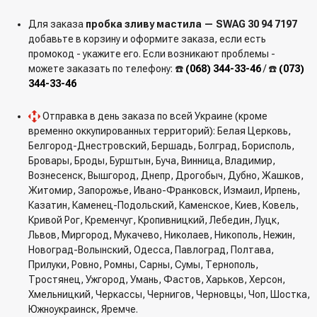
Для заказа
пробка зливу мастила — SWAG 30 94 7197
добавьте в корзину и оформите заказа, если есть
промокод - укажите его. Если возникают проблемы -
можете заказать по телефону: ☎️
(068) 344-33-46
/ ☎️
(073)
344-33-46
Отправка в день заказа по всей Украине (кроме
временно оккупированных территорий): Белая Церковь,
Белгород-Днестровский, Бершадь, Болград, Борисполь,
Бровары, Броды, Бурштын, Буча, Винница, Владимир,
Вознесенск, Вышгород, Днепр, Дрогобыч, Дубно, Жашков,
Житомир, Запорожье, Ивано-Франковск, Измаил, Ирпень,
Казатин, Каменец-Подольский, Каменское, Киев, Ковель,
Кривой Рог, Кременчуг, Кропивницкий, Лебедин, Луцк,
Львов, Миргород, Мукачево, Николаев, Никополь, Нежин,
Новоград-Волынский, Одесса, Павлоград, Полтава,
Прилуки, Ровно, Ромны, Сарны, Сумы, Тернополь,
Тростянец, Ужгород, Умань, Фастов, Харьков, Херсон,
Хмельницкий, Черкассы, Чернигов, Черновцы, Чоп, Шостка,
Южноукраинск, Яремче.