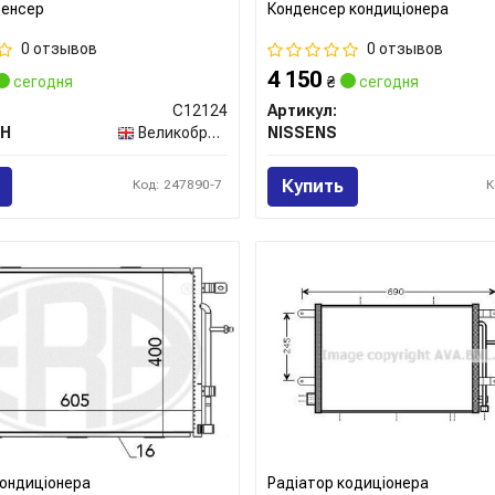
денсер
Конденсер кондиціонера
0 отзывов
0 отзывов
4 150
сегодня
₴
сегодня
C12124
Артикул:
CH
Великобритания
NISSENS
Купить
Код: 247890-7
К
кондиціонера
Радіатор кодиціонера