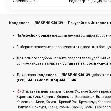
Запчасти Audi
Радиатор кондиционера Au
Конденсор — NISSENS 940139 — Покупайте в Интернет
На
Avtoclick.com.ua
представленный большой ассортим
Выберите желаемые автозапчасти от известных брендов
Для точного подбора на сайте предоставлен удобный ка
Если не найдете запчасть -
оставьте запрос и укажит
Для заказа
конденсор — NISSENS 940139
добавьте в к
(068) 344-33-46
/ ☎️
(073) 344-33-46
Отправка в день заказа по всей Украине (кроме врем
Бурштын, Буча, Винница, Владимир, Вознесенск, Вышгор
Каменское, Киев, Ковель, Кривой Рог, Кременчуг, Кропи
Полтава, Прилуки, Ровно, Ромны, Сарны, Сумы, Тернопол