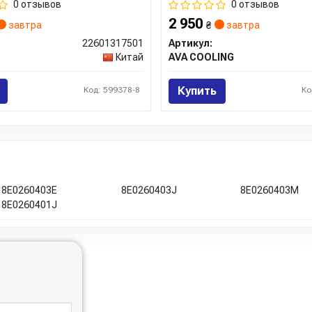
0 отзывов
0 отзывов
2 950
завтра
₴
завтра
22601317501
Артикул:
Китай
AVA COOLING
Купить
Код: 599378-8
Ко
8E0260403E
8E0260403J
8E0260403M
8E0260401J