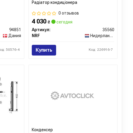
Радіатор кондиціонера
0 отзывов
4 030
₴
сегодня
94851
Артикул:
35560
Дания
NRF
Нидерланды
Купить
од: 50576-4
Код: 226916-7
Конденсер