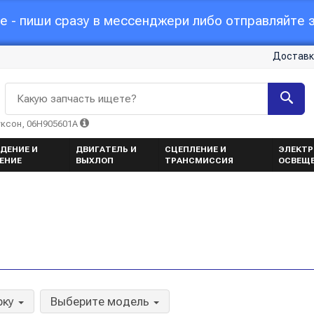
 - пиши сразу в мессенджери либо отправляйте з
Доставк
Какую запчасть ищете?
уксон, 06H905601A
ДЕНИЕ И
ДВИГАТЕЛЬ И
СЦЕПЛЕНИЕ И
ЭЛЕКТР
ЕНИЕ
ВЫХЛОП
ТРАНСМИССИЯ
ОСВЕЩ
рку
Выберите модель