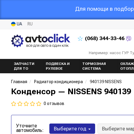
Для помощи в подборе
UA
RU
(068)
344-33-46
Например: насос ГУР Т
ЗАПЧАСТИ
ПОДВЕСКА И
ТОРМОЗНАЯ
ОХЛАЖ
ДЛЯ ТО
РУЛЕВОЕ
СИСТЕМА
ОТОПЛ
Главная
Радиатор кондиционера
940139 NISSENS
Конденсор — NISSENS 940139
0 отзывов
Уточните
Выберите год
Выберите ма
автомобиль: