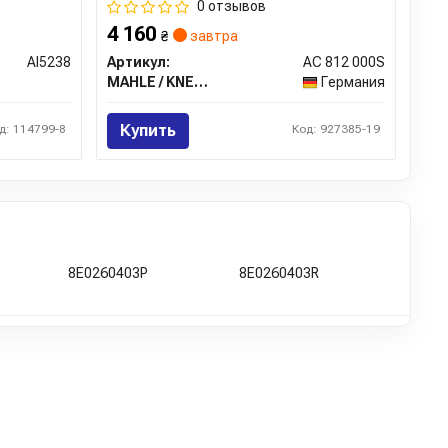
0 отзывов
4 160
₴
завтра
AI5238
Артикул:
AC 812 000S
MAHLE / KNECHT
Германия
Купить
д: 114799-8
Код: 927385-19
8E0260403P
8E0260403R