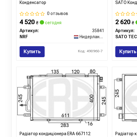
Конденсатор
SATO Кон
0 отзывов
4 520
2 620
₴
сегодня
₴
Артикул:
35841
Артикул:
NRF
Нидерланды
SATO TE
Купить
Купить
Код: 490960-7
Радіатор кондиціонера ERA 667112
Радіатор 