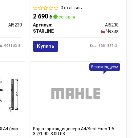
0 отзывов
2 690
₴
сегодня
AI5239
Артикул:
AI5238
STARLINE
Чехия
Купить
д: 998163-8
Код: 1381887-3
Рекомендуем
I A4 (вир-
Радіатор кондиціонера A4/Seat Exeo 1.6-
3.2/1.9D-3.0D 03-