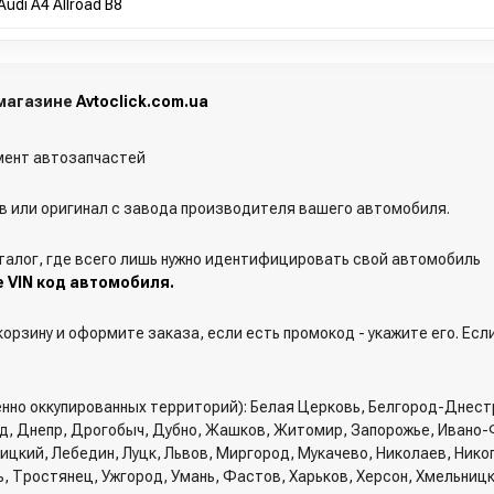
di A4 Allroad B8
-магазине
Avtoclick.com.ua
ент автозапчастей
 или оригинал с завода производителя вашего автомобиля.
талог, где всего лишь нужно идентифицировать свой автомобиль
е VIN код автомобиля.
орзину и оформите заказа, если есть промокод - укажите его. Есл
енно оккупированных территорий): Белая Церковь, Белгород-Днест
од, Днепр, Дрогобыч, Дубно, Жашков, Житомир, Запорожье, Ивано-
вницкий, Лебедин, Луцк, Львов, Миргород, Мукачево, Николаев, Ник
ь, Тростянец, Ужгород, Умань, Фастов, Харьков, Херсон, Хмельниц