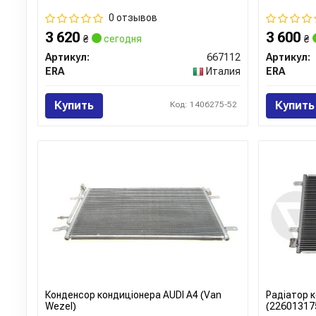
0 отзывов
3 620
3 600
₴
сегодня
₴
Артикул:
667112
Артикул:
ERA
Италия
ERA
Купить
Купить
Код: 1406275-52
Конденсор кондиціонера AUDI A4 (Van
Радіатор к
Wezel)
(22601317