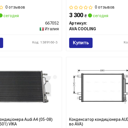
0 отзывов
0 отзывов
3 300
сегодня
₴
сегодня
667052
Артикул:
Италия
AVA COOLING
Купить
Код: 1389160-3
Ко
ондиціонера Audi A4 (05-08)
Конденсатор кондиціонера AUD
501) VIKA
во AVA)