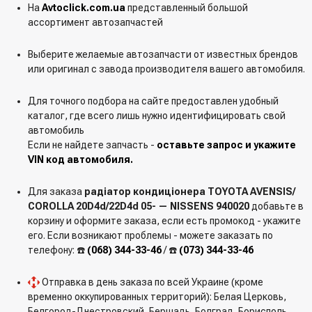
На
Avtoclick.com.ua
представленный большой
ассортимент автозапчастей
Выберите желаемые автозапчасти от известных брендов
или оригинал с завода производителя вашего автомобиля.
Для точного подбора на сайте предоставлен удобный
каталог, где всего лишь нужно идентифицировать свой
автомобиль
Если не найдете запчасть -
оставьте запрос и укажите
VIN код автомобиля.
Для заказа
радіатор кондиціонера TOYOTA AVENSIS/
COROLLA 20D4d/22D4d 05- — NISSENS 940020
добавьте в
корзину и оформите заказа, если есть промокод - укажите
его. Если возникают проблемы - можете заказать по
телефону: ☎️
(068) 344-33-46
/ ☎️
(073) 344-33-46
Отправка в день заказа по всей Украине (кроме
временно оккупированных территорий): Белая Церковь,
Белгород-Днестровский, Бершадь, Болград, Борисполь,