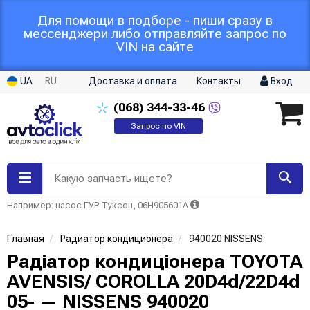
Для помощи в подборе - пиши сразу в
мессенджери либо отправляйте запрос по
VIN на сайте
UA
RU
Доставка и оплата
Контакты
Вход
(068)
344-33-46
Запрос по VIN
Какую запчасть ищете?
Например: насос ГУР Туксон, 06H905601A
Главная
Радиатор кондиционера
940020 NISSENS
Радіатор кондиціонера TOYOTA
AVENSIS/ COROLLA 20D4d/22D4d
05- — NISSENS 940020