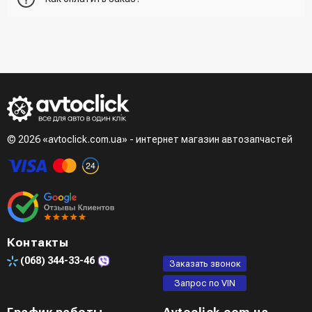
получателе, способ доставки, способ доставки
- При получении товара в точке выдачи.
Второй вариант - добавить товар в корзину и в поле
- При получении товара на почте (наложенный платеж)
"Быстрый заказ" - указать номер телефона. Вам сразу же
- Сделать оплату по реквизитам (реквизиты скинет
наберет менеджер для подтверждения и уточнения данных.
менеджер)
- LiqPay при оформлении заказа через корзину
Третий вариант - сделать заказ по телефонном режиме
при разговоре с менеджером
© 2026 «avtoclick.com.ua» - интернет магазин автозапчастей
Четвертый вариант - заказать через доступные
мессенджеры (viber, telegram)
Контакты
(068)
344-33-46
Заказать звонок
Запрос по VIN