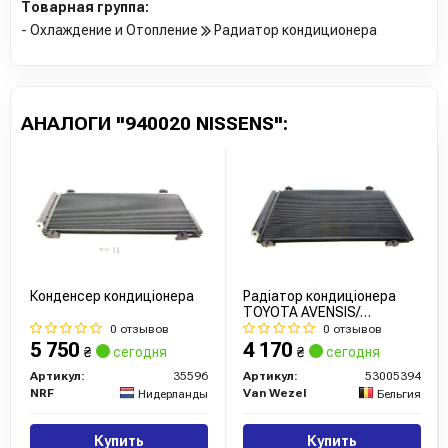
Товарная группа:
- Охлаждение и Отопление
Радиатор кондиционера
АНАЛОГИ "940020 NISSENS":
Конденсер кондиціонера
Радіатор кондиціонера
TOYOTA AVENSIS/
COROLLA 20D4d/22D4d 05-
0 отзывов
0 отзывов
(вир-во Van Wezel)
5 750
4 170
₴
сегодня
₴
сегодня
Артикул:
35596
Артикул:
53005394
NRF
Van Wezel
Нидерланды
Бельгия
Купить
Купить