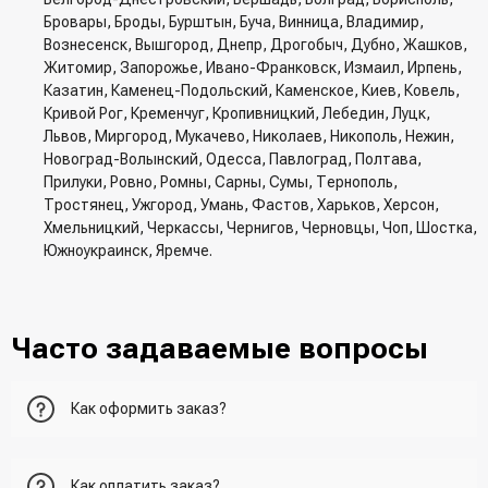
Бровары, Броды, Бурштын, Буча, Винница, Владимир,
Вознесенск, Вышгород, Днепр, Дрогобыч, Дубно, Жашков,
Житомир, Запорожье, Ивано-Франковск, Измаил, Ирпень,
Казатин, Каменец-Подольский, Каменское, Киев, Ковель,
Кривой Рог, Кременчуг, Кропивницкий, Лебедин, Луцк,
Львов, Миргород, Мукачево, Николаев, Никополь, Нежин,
Новоград-Волынский, Одесса, Павлоград, Полтава,
Прилуки, Ровно, Ромны, Сарны, Сумы, Тернополь,
Тростянец, Ужгород, Умань, Фастов, Харьков, Херсон,
Хмельницкий, Черкассы, Чернигов, Черновцы, Чоп, Шостка,
Южноукраинск, Яремче.
Часто задаваемые вопросы
Как оформить заказ?
Первый вариант - добавить товар в корзину, перейти в
Как оплатить заказ?
корзину и указать всю необходимую информацию о