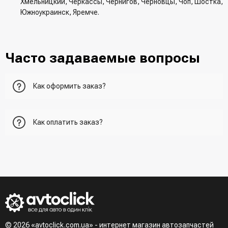
Хмельницкий, Черкассы, Чернигов, Черновцы, Чоп, Шостка,
Южноукраинск, Яремче.
Часто задаваемые вопросы
Как оформить заказ?
Первый вариант - добавить товар в корзину, перейти в
Как оплатить заказ?
корзину и указать всю необходимую информацию о
получателе, способ доставки, способ доставки
- При получении товара в точке выдачи.
Второй вариант - добавить товар в корзину и в поле
- При получении товара на почте (наложенный платеж)
"Быстрый заказ" - указать номер телефона. Вам сразу же
- Сделать оплату по реквизитам (реквизиты скинет
наберет менеджер для подтверждения и уточнения данных.
менеджер)
- LiqPay при оформлении заказа через корзину
Третий вариант - сделать заказ по телефонном режиме
при разговоре с менеджером
© 2026 «avtoclick.com.ua» - интернет магазин автозапчастей