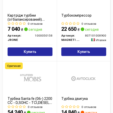
Картрідж турбіни
Турбокомпрессор
(отбалансирований)
MITSUBISHI TF
0 отзывов
0 отзывов
7 040
22 650
₴
сегодня
₴
сегодня
Артикул:
1000050158
Артикул:
807101008900
JRONE
MAGNETI MARELLI
Италия
Купить
Купить
Оригинал
Турбіна Santa fe (06-) 2200
Турбіна двигуна
CC - D,SOHC - TCI,DIESEL
(28231-27800) Mobis
0 отзывов
0 отзывов
54 240
14 840
₴
сегодня
₴
завтра