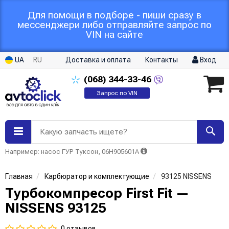
Для помощи в подборе - пиши сразу в
мессенджери либо отправляйте запрос по
VIN на сайте
UA
RU
Доставка и оплата
Контакты
Вход
(068)
344-33-46
Запрос по VIN
Какую запчасть ищете?
Например: насос ГУР Туксон, 06H905601A
Главная
Карбюратор и комплектующие
93125 NISSENS
Турбокомпресор First Fit —
NISSENS 93125
0 отзывов