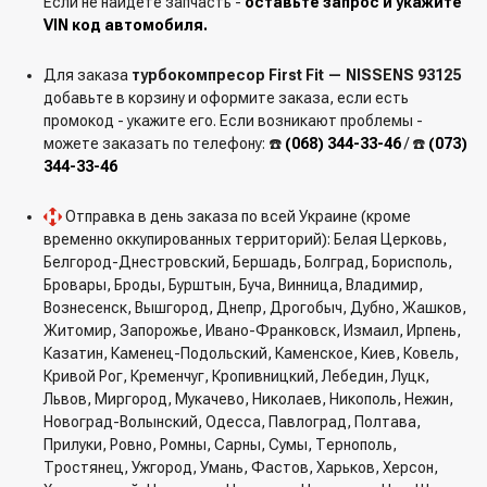
Если не найдете запчасть -
оставьте запрос и укажите
VIN код автомобиля.
Для заказа
турбокомпресор First Fit — NISSENS 93125
добавьте в корзину и оформите заказа, если есть
промокод - укажите его. Если возникают проблемы -
можете заказать по телефону: ☎️
(068) 344-33-46
/ ☎️
(073)
344-33-46
Отправка в день заказа по всей Украине (кроме
временно оккупированных территорий): Белая Церковь,
Белгород-Днестровский, Бершадь, Болград, Борисполь,
Бровары, Броды, Бурштын, Буча, Винница, Владимир,
Вознесенск, Вышгород, Днепр, Дрогобыч, Дубно, Жашков,
Житомир, Запорожье, Ивано-Франковск, Измаил, Ирпень,
Казатин, Каменец-Подольский, Каменское, Киев, Ковель,
Кривой Рог, Кременчуг, Кропивницкий, Лебедин, Луцк,
Львов, Миргород, Мукачево, Николаев, Никополь, Нежин,
Новоград-Волынский, Одесса, Павлоград, Полтава,
Прилуки, Ровно, Ромны, Сарны, Сумы, Тернополь,
Тростянец, Ужгород, Умань, Фастов, Харьков, Херсон,