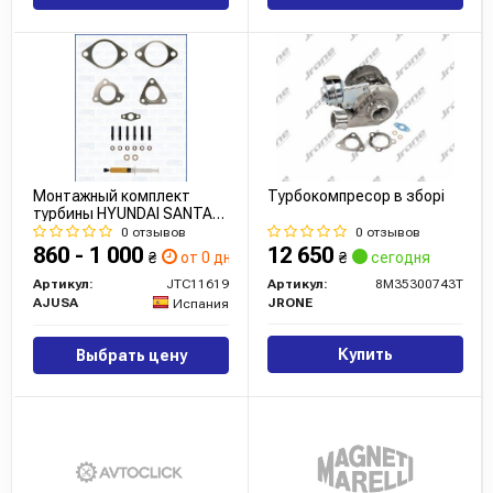
Монтажный комплект
Турбокомпресор в зборі
турбины HYUNDAI SANTA
FE II 2.2d (JTC11619) Ajusa
0 отзывов
0 отзывов
860 - 1 000
12 650
₴
от 0 дн.
₴
сегодня
Артикул:
JTC11619
Артикул:
8M35300743T
AJUSA
JRONE
Испания
Купить
Выбрать цену