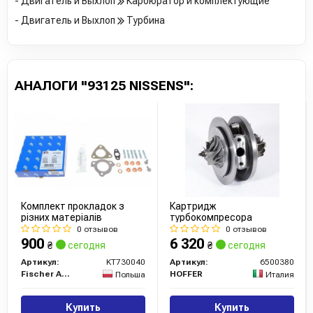
- Двигатель и Выхлоп
Карбюратор и комплектующие
- Двигатель и Выхлоп
Турбина
АНАЛОГИ "93125 NISSENS":
Комплект прокладок з
Картридж
різних матеріалів
турбокомпресора
0 отзывов
0 отзывов
900
6 320
₴
сегодня
₴
сегодня
Артикул:
KT730040
Артикул:
6500380
Fischer Automotive One (FA1)
HOFFER
Польша
Италия
Купить
Купить