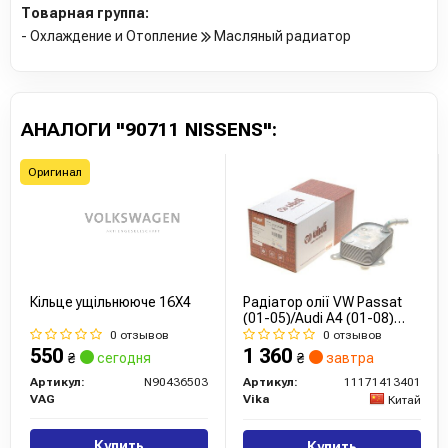
Товарная группа:
- Охлаждение и Отопление
Масляный радиатор
АНАЛОГИ "90711 NISSENS":
Оригинал
Кільце ущільнююче 16X4
Радіатор олії VW Passat
(01-05)/Audi A4 (01-08)
(11171413401) VIKA
0 отзывов
0 отзывов
550
1 360
₴
сегодня
₴
завтра
Артикул:
N90436503
Артикул:
11171413401
VAG
Vika
Китай
Купить
Купить