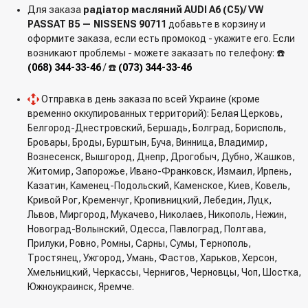
Для заказа
радіатор масляний AUDI A6 (C5)/ VW
PASSAT B5 — NISSENS 90711
добавьте в корзину и
оформите заказа, если есть промокод - укажите его. Если
возникают проблемы - можете заказать по телефону: ☎️
(068) 344-33-46
/ ☎️
(073) 344-33-46
Отправка в день заказа по всей Украине (кроме
временно оккупированных территорий): Белая Церковь,
Белгород-Днестровский, Бершадь, Болград, Борисполь,
Бровары, Броды, Бурштын, Буча, Винница, Владимир,
Вознесенск, Вышгород, Днепр, Дрогобыч, Дубно, Жашков,
Житомир, Запорожье, Ивано-Франковск, Измаил, Ирпень,
Казатин, Каменец-Подольский, Каменское, Киев, Ковель,
Кривой Рог, Кременчуг, Кропивницкий, Лебедин, Луцк,
Львов, Миргород, Мукачево, Николаев, Никополь, Нежин,
Новоград-Волынский, Одесса, Павлоград, Полтава,
Прилуки, Ровно, Ромны, Сарны, Сумы, Тернополь,
Тростянец, Ужгород, Умань, Фастов, Харьков, Херсон,
Хмельницкий, Черкассы, Чернигов, Черновцы, Чоп, Шостка,
Южноукраинск, Яремче.