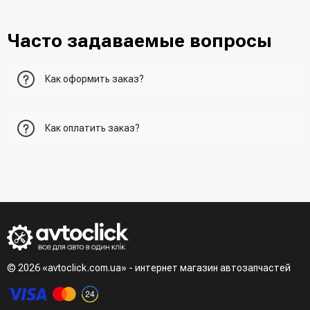
Часто задаваемые вопросы
Как оформить заказ?
Первый вариант - добавить товар в корзину, перейти в
Как оплатить заказ?
корзину и указать всю необходимую информацию о
получателе, способ доставки, способ доставки
- При получении товара в точке выдачи.
Второй вариант - добавить товар в корзину и в поле
- При получении товара на почте (наложенный платеж)
"Быстрый заказ" - указать номер телефона. Вам сразу же
- Сделать оплату по реквизитам (реквизиты скинет
наберет менеджер для подтверждения и уточнения данных.
менеджер)
- LiqPay при оформлении заказа через корзину
Третий вариант - сделать заказ по телефонном режиме
при разговоре с менеджером
© 2026 «avtoclick.com.ua» - интернет магазин автозапчастей
Четвертый вариант - заказать через доступные
мессенджеры (viber, telegram)