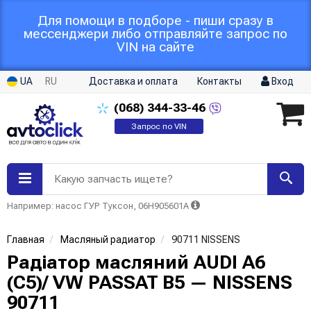
Для помощи в подборе - пиши сразу в
мессенджери либо отправляйте запрос по
VIN на сайте
UA
RU
Доставка и оплата
Контакты
Вход
(068)
344-33-46
Запрос по VIN
Какую запчасть ищете?
Например: насос ГУР Туксон, 06H905601A
Главная
Масляный радиатор
90711 NISSENS
Радіатор масляний AUDI A6
(C5)/ VW PASSAT B5 — NISSENS
90711