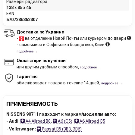
Размеры радиатора
138 x 85 x 45
EAN
5707286362307
Доставка по Украине
-
на отделение Новой Почты или курьером до двери
- самовывоз в Софіївська борщагівка, Киев
подробнее →
Оплата при получении
или другим удобным способом,
подробнее →
Гарантия
обмен/возврат товара в течение 14 дней,
подробнее →
ПРИМЕНЯЕМОСТЬ
NISSENS 90711 подходит к маркам/моделям авто:
-
Audi:
A4 Allroad B8
,
A6 (C5)
,
A6 Allroad C5
-
Volkswagen:
Passat B5 (3B3, 3B6)