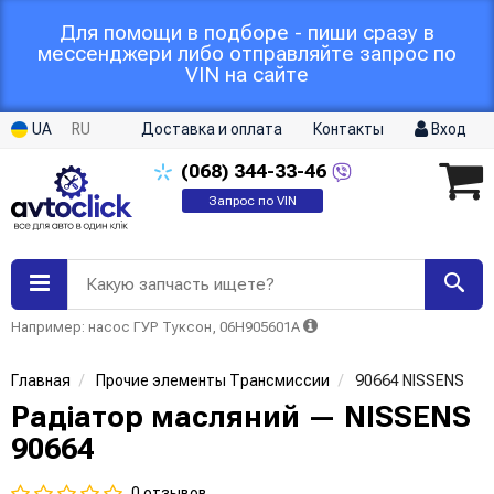
Для помощи в подборе - пиши сразу в
мессенджери либо отправляйте запрос по
VIN на сайте
UA
RU
Доставка и оплата
Контакты
Вход
(068)
344-33-46
Запрос по VIN
Какую запчасть ищете?
Например: насос ГУР Туксон, 06H905601A
Главная
Прочие элементы Трансмиссии
90664 NISSENS
Радіатор масляний — NISSENS
90664
0 отзывов