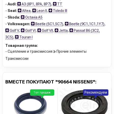
-
Audi:
A3 (8P1, 8PA, 8P7)
,
TT
-
Seat:
Altea
,
Leon II
,
Toledo III
-
Skoda:
Octavia A5
-
Volkswagen:
Beetle (5C1,5C7)
,
Beetle (9C1,1C1,1Y7)
,
Golf V
,
Golf VI
,
Golf VII
,
Jetta
,
Passat B6 (3C2,
3C5)
,
Touran I
Товарная группа:
- Сцепление и трансмиссия
Прочие элементы
Трансмиссии
ВМЕСТЕ ПОКУПАЮТ "90664 NISSENS":
Рекомендуем
Топ продаж