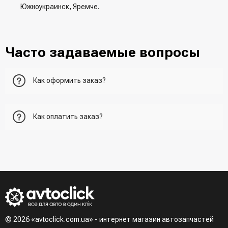
Южноукраинск, Яремче.
Часто задаваемые вопросы
Как оформить заказ?
Первый вариант - добавить товар в корзину, перейти в
Как оплатить заказ?
корзину и указать всю необходимую информацию о
получателе, способ доставки, способ доставки
- При получении товара в точке выдачи.
Второй вариант - добавить товар в корзину и в поле
- При получении товара на почте (наложенный платеж)
"Быстрый заказ" - указать номер телефона. Вам сразу же
- Сделать оплату по реквизитам (реквизиты скинет
наберет менеджер для подтверждения и уточнения данных.
менеджер)
- LiqPay при оформлении заказа через корзину
Третий вариант - сделать заказ по телефонном режиме
при разговоре с менеджером
© 2026 «avtoclick.com.ua» - интернет магазин автозапчастей
Четвертый вариант - заказать через доступные