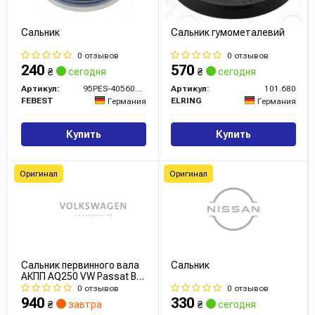
Сальник
Сальник гумометалевий
0 отзывов
0 отзывов
240
570
₴
сегодня
₴
сегодня
Артикул:
95PES-40560813C
Артикул:
101.680
FEBEST
ELRING
Германия
Германия
Купить
Купить
Оригинал
Оригинал
Сальник первинного вала
Сальник
АКПП AQ250 VW Passat B7
B8 (09K321243) VAG
0 отзывов
0 отзывов
940
330
₴
завтра
₴
сегодня