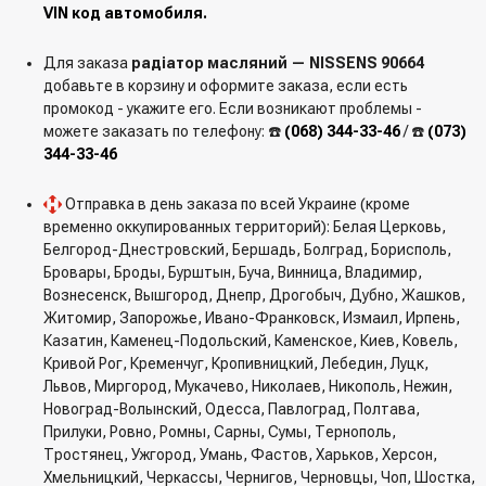
VIN код автомобиля.
Для заказа
радіатор масляний — NISSENS 90664
добавьте в корзину и оформите заказа, если есть
промокод - укажите его. Если возникают проблемы -
можете заказать по телефону: ☎️
(068) 344-33-46
/ ☎️
(073)
344-33-46
Отправка в день заказа по всей Украине (кроме
временно оккупированных территорий): Белая Церковь,
Белгород-Днестровский, Бершадь, Болград, Борисполь,
Бровары, Броды, Бурштын, Буча, Винница, Владимир,
Вознесенск, Вышгород, Днепр, Дрогобыч, Дубно, Жашков,
Житомир, Запорожье, Ивано-Франковск, Измаил, Ирпень,
Казатин, Каменец-Подольский, Каменское, Киев, Ковель,
Кривой Рог, Кременчуг, Кропивницкий, Лебедин, Луцк,
Львов, Миргород, Мукачево, Николаев, Никополь, Нежин,
Новоград-Волынский, Одесса, Павлоград, Полтава,
Прилуки, Ровно, Ромны, Сарны, Сумы, Тернополь,
Тростянец, Ужгород, Умань, Фастов, Харьков, Херсон,
Хмельницкий, Черкассы, Чернигов, Черновцы, Чоп, Шостка,