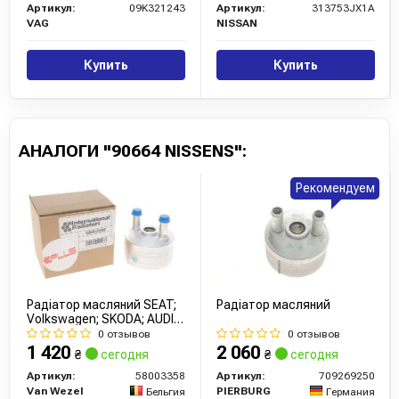
Артикул:
09K321243
Артикул:
313753JX1A
VAG
NISSAN
Купить
Купить
АНАЛОГИ "90664 NISSENS":
Рекомендуем
Радіатор масляний SEAT;
Радіатор масляний
Volkswagen; SKODA; AUDI
(вир-во Van Wezel)
0 отзывов
0 отзывов
1 420
2 060
₴
сегодня
₴
сегодня
Артикул:
58003358
Артикул:
709269250
Van Wezel
PIERBURG
Бельгия
Германия