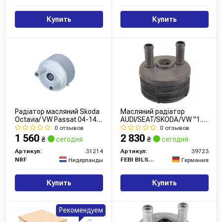
Купить
Купить
Радіатор масляний Skoda
Масляний радіатор
Octavia/ VW Passat 04-14
AUDI/SEAT/SKODA/VW "1.2-
(теплообмінник) (АКПП)
2.0 \'\'03-13
0 отзывов
0 отзывов
1 560
2 830
₴
сегодня
₴
сегодня
Артикул:
31214
Артикул:
39723
NRF
FEBI BILSTEIN
Нидерланды
Германия
Купить
Купить
Рекомендуем