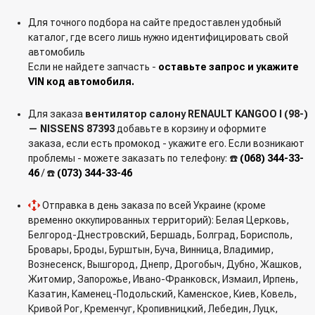
Для точного подбора на сайте предоставлен удобный
каталог, где всего лишь нужно идентифицировать свой
автомобиль
Если не найдете запчасть -
оставьте запрос и укажите
VIN код автомобиля.
Для заказа
вентилятор салону RENAULT KANGOO I (98-)
— NISSENS 87393
добавьте в корзину и оформите
заказа, если есть промокод - укажите его. Если возникают
проблемы - можете заказать по телефону: ☎️
(068) 344-33-
46
/ ☎️
(073) 344-33-46
Отправка в день заказа по всей Украине (кроме
временно оккупированных территорий): Белая Церковь,
Белгород-Днестровский, Бершадь, Болград, Борисполь,
Бровары, Броды, Бурштын, Буча, Винница, Владимир,
Вознесенск, Вышгород, Днепр, Дрогобыч, Дубно, Жашков,
Житомир, Запорожье, Ивано-Франковск, Измаил, Ирпень,
Казатин, Каменец-Подольский, Каменское, Киев, Ковель,
Кривой Рог, Кременчуг, Кропивницкий, Лебедин, Луцк,