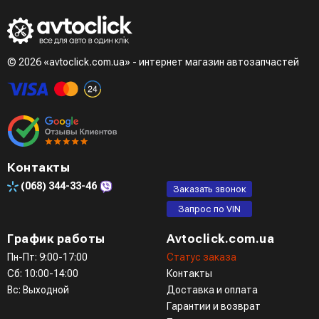
- LiqPay при оформлении заказа через корзину
Третий вариант - сделать заказ по телефонном режиме
при разговоре с менеджером
© 2026 «avtoclick.com.ua» - интернет магазин автозапчастей
Четвертый вариант - заказать через доступные
мессенджеры (viber, telegram)
Контакты
(068)
344-33-46
Заказать звонок
Запрос по VIN
График работы
Avtoclick.com.ua
Пн-Пт: 9:00-17:00
Статус заказа
Сб: 10:00-14:00
Контакты
Вс: Выходной
Доставка и оплата
Гарантии и возврат