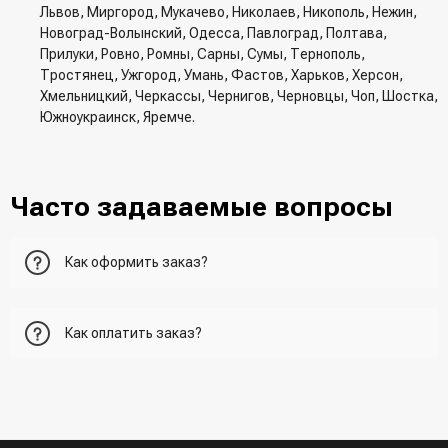
Львов, Миргород, Мукачево, Николаев, Никополь, Нежин,
Новоград-Волынский, Одесса, Павлоград, Полтава,
Прилуки, Ровно, Ромны, Сарны, Сумы, Тернополь,
Тростянец, Ужгород, Умань, Фастов, Харьков, Херсон,
Хмельницкий, Черкассы, Чернигов, Черновцы, Чоп, Шостка,
Южноукраинск, Яремче.
Часто задаваемые вопросы
Как оформить заказ?
Первый вариант - добавить товар в корзину, перейти в
Как оплатить заказ?
корзину и указать всю необходимую информацию о
получателе, способ доставки, способ доставки
- При получении товара в точке выдачи.
Второй вариант - добавить товар в корзину и в поле
- При получении товара на почте (наложенный платеж)
"Быстрый заказ" - указать номер телефона. Вам сразу же
- Сделать оплату по реквизитам (реквизиты скинет
наберет менеджер для подтверждения и уточнения данных.
менеджер)