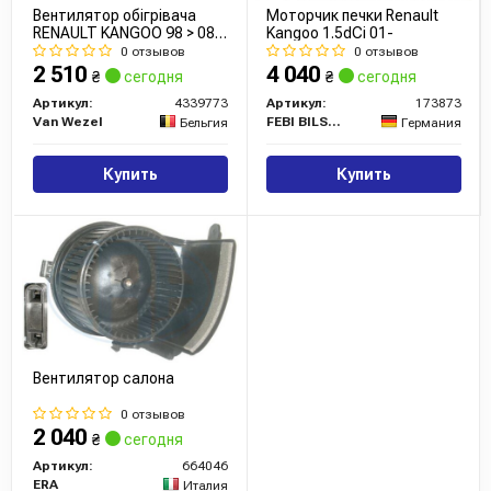
Вентилятор обігрівача
Моторчик печки Renault
RENAULT KANGOO 98 > 08
Kangoo 1.5dCi 01-
(вир-во Van Wezel)
0 отзывов
0 отзывов
2 510
4 040
₴
сегодня
₴
сегодня
Артикул:
4339773
Артикул:
173873
Van Wezel
FEBI BILSTEIN
Бельгия
Германия
Купить
Купить
Вентилятор салона
0 отзывов
2 040
₴
сегодня
Артикул:
664046
ERA
Италия