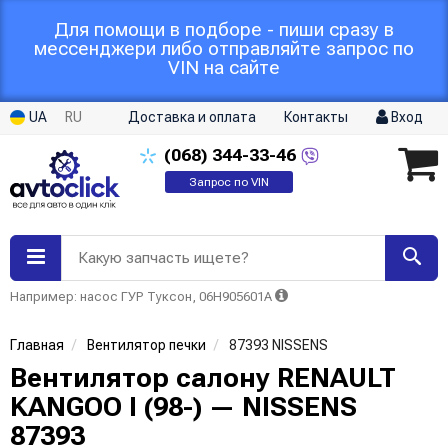
Для помощи в подборе - пиши сразу в
мессенджери либо отправляйте запрос по
VIN на сайте
UA
RU
Доставка и оплата
Контакты
Вход
(068)
344-33-46
Запрос по VIN
Какую запчасть ищете?
Например: насос ГУР Туксон, 06H905601A
Главная
Вентилятор печки
87393 NISSENS
Вентилятор салону RENAULT
KANGOO I (98-) — NISSENS
87393