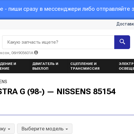
 - пиши сразу в мессенджери либо отправляйте з
Доставк
Какую запчасть ищете?
уксон, 06H905601A
ДЕНИЕ И
ДВИГАТЕЛЬ И
СЦЕПЛЕНИЕ И
ЭЛЕКТР
ЕНИЕ
ВЫХЛОП
ТРАНСМИССИЯ
ОСВЕЩ
SENS
TRA G (98-) — NISSENS 85154
рку
Выберите модель