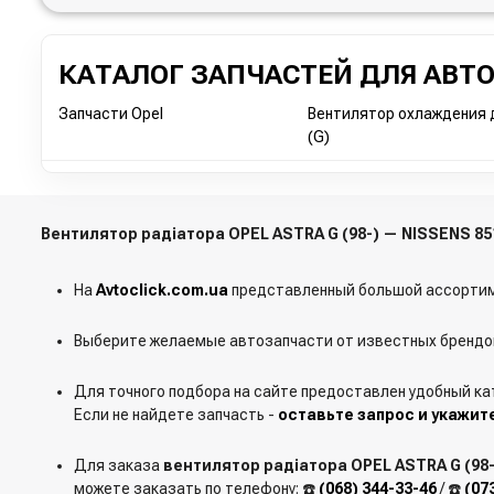
КАТАЛОГ ЗАПЧАСТЕЙ ДЛЯ АВТ
Запчасти Opel
Вентилятор охлаждения д
(G)
Вентилятор радіатора OPEL ASTRA G (98-) — NISSENS 8
На
Avtoclick.com.ua
представленный большой ассортим
Выберите желаемые автозапчасти от известных брендов
Для точного подбора на сайте предоставлен удобный ка
Если не найдете запчасть -
оставьте запрос и укажит
Для заказа
вентилятор радіатора OPEL ASTRA G (98-
можете заказать по телефону: ☎️
(068) 344-33-46
/ ☎️
(07