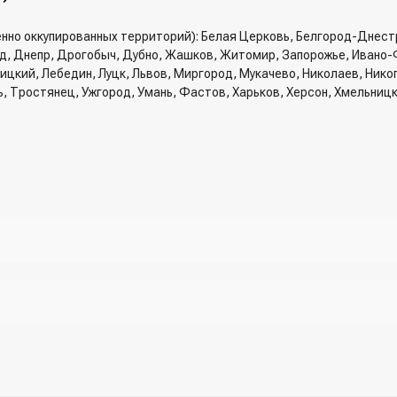
енно оккупированных территорий): Белая Церковь, Белгород-Днест
од, Днепр, Дрогобыч, Дубно, Жашков, Житомир, Запорожье, Ивано-
вницкий, Лебедин, Луцк, Львов, Миргород, Мукачево, Николаев, Ник
ь, Тростянец, Ужгород, Умань, Фастов, Харьков, Херсон, Хмельниц
рзину и указать всю необходимую информацию о получателе, спосо
трый заказ" - указать номер телефона. Вам сразу же наберет менед
ри разговоре с менеджером
жер)
ы (viber, telegram)