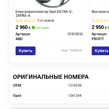
Електровентилятор Opel ASTRA-G ;
Вентилято
ZAFIRA-A
0 отзывов
2 960
2 950
₴
сегодня
₴
Артикул:
35959030
Артикул:
AND
PROFIT
Купить
Купить
Код: 726354-8
ОРИГИНАЛЬНЫЕ НОМЕРА
OEM:
1314538
Opel:
1341344