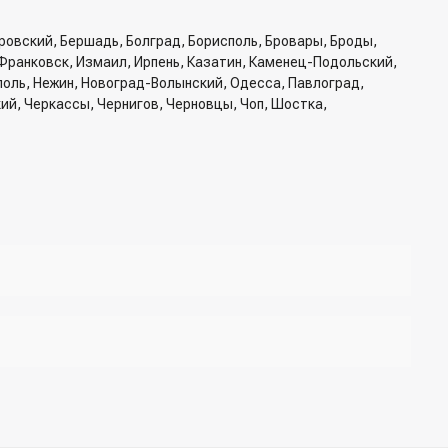
ровский, Бершадь, Болград, Борисполь, Бровары, Броды,
Франковск, Измаил, Ирпень, Казатин, Каменец-Подольский,
ополь, Нежин, Новоград-Волынский, Одесса, Павлоград,
кий, Черкассы, Чернигов, Черновцы, Чоп, Шостка,
б доставки, способ доставки
жер для подтверждения и уточнения данных.