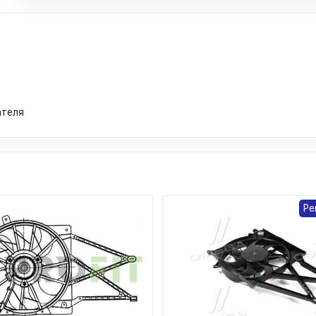
ателя
Ре