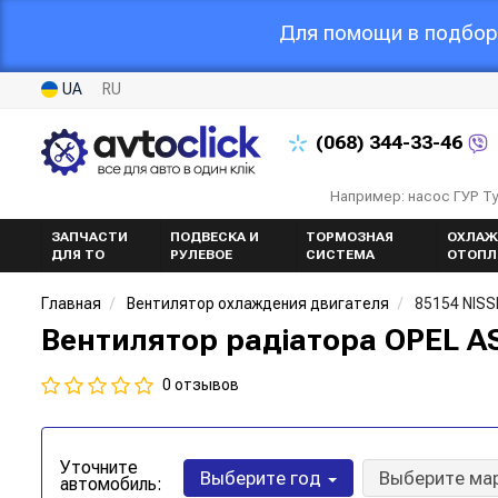
Для помощи в подборе
UA
RU
(068)
344-33-46
Например: насос ГУР Т
ЗАПЧАСТИ
ПОДВЕСКА И
ТОРМОЗНАЯ
ОХЛАЖ
ДЛЯ ТО
РУЛЕВОЕ
СИСТЕМА
ОТОПЛ
Главная
Вентилятор охлаждения двигателя
85154 NIS
Вентилятор радіатора OPEL AS
0 отзывов
Уточните
Выберите год
Выберите ма
автомобиль: