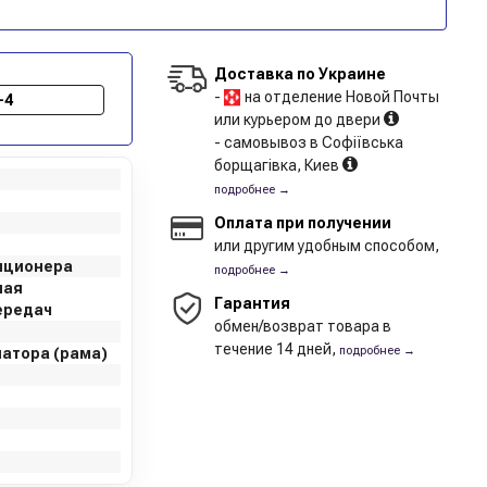
Доставка по Украине
-
на отделение Новой Почты
-4
или курьером до двери
- самовывоз в Софіївська
борщагівка, Киев
подробнее →
Оплата при получении
или другим удобным способом,
иционера
подробнее →
ная
Гарантия
ередач
обмен/возврат товара в
течение 14 дней,
подробнее →
иатора (рама)