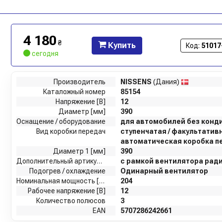
4 180
₴
Купить
Код:
51017
сегодня
Производитель
NISSENS
(Дания)
Каталожный номер
85154
Напряжение [В]
12
Диаметр [мм]
390
Оснащение / оборудование
для автомобилей без конд
Вид коробки передач
ступенчатая / факультатив
автоматическая коробка п
Диаметр 1 [мм]
390
Дополнительный артикул / дополнительная информация 2
с рамкой вентилятора рад
Подогрев / охлаждение
Одинарный вентилятор
Номинальная мощность [Вт]
204
Рабочее напряжение [В]
12
Количество полюсов
3
EAN
5707286242661