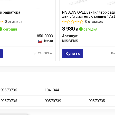
р радіатора
NISSENS OPEL Вентилятор рад
двиг. (з системою кондиц.) Astr
A 1.2-2.2 98-
0 отзывов
0 отзывов
3 930
сегодня
₴
сегодня
1850-0003
Артикул:
Чехия
NISSENS
Купить
Код: 215309-4
Ко
90570736
1341344
90570736
90570739
90570735