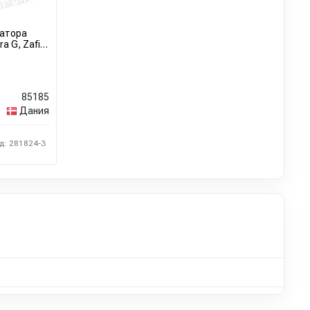
іатора
a G, Zafira
85185
Дания
д: 281824-3