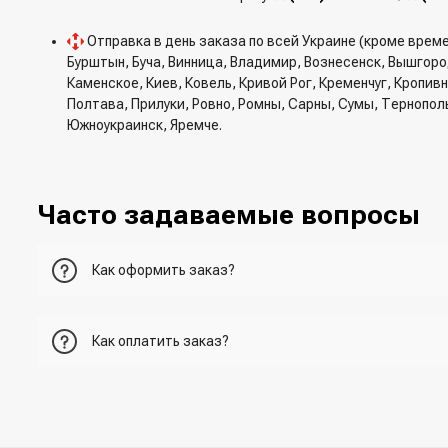
Отправка в день заказа по всей Украине (кроме врем
Бурштын, Буча, Винница, Владимир, Вознесенск, Вышгор
Каменское, Киев, Ковель, Кривой Рог, Кременчуг, Кропи
Полтава, Прилуки, Ровно, Ромны, Сарны, Сумы, Тернопол
Южноукраинск, Яремче.
Часто задаваемые вопросы
Как оформить заказ?
Первый вариант - добавить товар в корзину, перейти в ко
Как оплатить заказ?
Второй вариант - добавить товар в корзину и в поле "Быс
- При получении товара в точке выдачи.
Третий вариант - сделать заказ по телефонном режиме п
- При получении товара на почте (наложенный платеж)
- Сделать оплату по реквизитам (реквизиты скинет менед
Четвертый вариант - заказать через доступные мессенджер