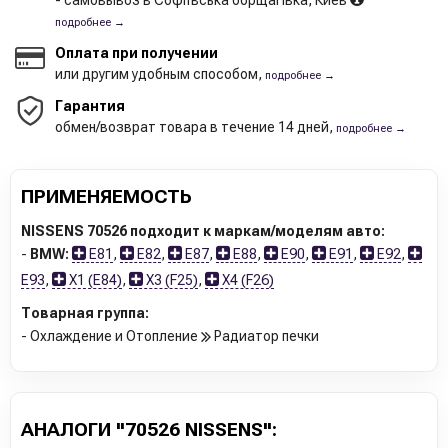
- самовывоз в Софіївська борщагівка, Киев
подробнее →
Оплата при получении
или другим удобным способом,
подробнее →
Гарантия
обмен/возврат товара в течение 14 дней,
подробнее →
ПРИМЕНЯЕМОСТЬ
NISSENS 70526 подходит к маркам/моделям авто:
-
BMW:
E81
,
E82
,
E87
,
E88
,
E90
,
E91
,
E92
,
E93
,
X1 (E84)
,
X3 (F25)
,
X4 (F26)
Товарная группа:
- Охлаждение и Отопление
Радиатор печки
АНАЛОГИ "70526 NISSENS":