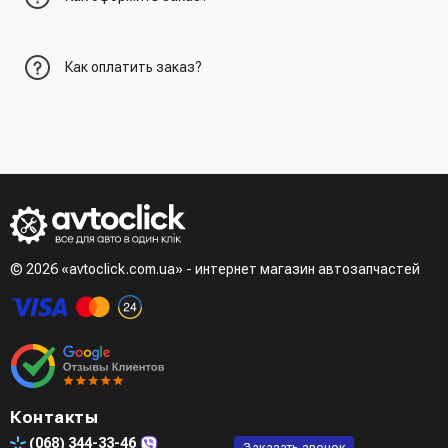
Первый вариант - добавить товар в корзину, перейти в
Как оплатить заказ?
корзину и указать всю необходимую информацию о
получателе, способ доставки, способ доставки
- При получении товара в точке выдачи.
Второй вариант - добавить товар в корзину и в поле
- При получении товара на почте (наложенный платеж)
"Быстрый заказ" - указать номер телефона. Вам сразу же
- Сделать оплату по реквизитам (реквизиты скинет
наберет менеджер для подтверждения и уточнения данных.
менеджер)
- LiqPay при оформлении заказа через корзину
Третий вариант - сделать заказ по телефонном режиме
при разговоре с менеджером
© 2026 «avtoclick.com.ua» - интернет магазин автозапчастей
Четвертый вариант - заказать через доступные
мессенджеры (viber, telegram)
Контакты
(068)
344-33-46
Заказать звонок