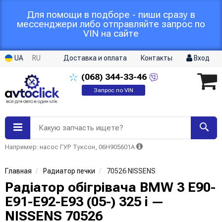
Для помощи в подборе - пиши сразу в
мессенджери либо отправляйте запрос по
VIN на сайте
UA
RU
Доставка и оплата
Контакты
Вход
(068)
344-33-46
Запрос по VIN
Какую запчасть ищете?
Например: насос ГУР Туксон, 06H905601A
Главная
Радиатор печки
70526 NISSENS
Радіатор обігрівача BMW 3 E90-
E91-E92-E93 (05-) 325 i —
NISSENS 70526