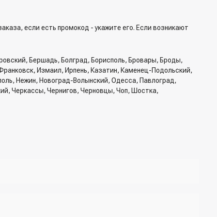
аказа, если есть промокод - укажите его. Если возникают
ровский, Бершадь, Болград, Борисполь, Бровары, Броды,
Франковск, Измаил, Ирпень, Казатин, Каменец-Подольский,
ополь, Нежин, Новоград-Волынский, Одесса, Павлоград,
кий, Черкассы, Чернигов, Черновцы, Чоп, Шостка,
б доставки, способ доставки
жер для подтверждения и уточнения данных.