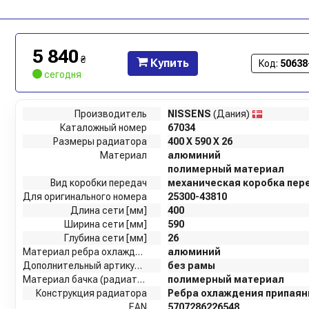
5 840
₴
Купить
Код:
50638
сегодня
Производитель
NISSENS
(Дания)
Каталожный номер
67034
Размеры радиатора
400 X 590 X 26
Материал
алюминий
полимерный материал
Вид коробки передач
механическая коробка пер
Для оригинального номера
25300-43810
Длина сети [мм]
400
Ширина сети [мм]
590
Глубина сети [мм]
26
Материал ребра охлаждения
алюминий
Дополнительный артикул / дополнительная информация 2
без рамы
Материал бачка (радиатор)
полимерный материал
Конструкция радиатора
Ребра охлаждения припая
EAN
5707286226548