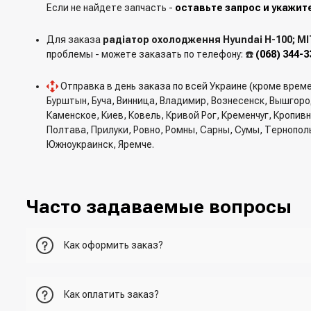
Если не найдете запчасть -
оставьте запрос и укажит
Для заказа
радіатор охолодження Hyundai H-100; MI
проблемы - можете заказать по телефону: ☎️
(068) 344-3
Отправка в день заказа по всей Украине (кроме врем
Бурштын, Буча, Винница, Владимир, Вознесенск, Вышгор
Каменское, Киев, Ковель, Кривой Рог, Кременчуг, Кропи
Полтава, Прилуки, Ровно, Ромны, Сарны, Сумы, Тернопол
Южноукраинск, Яремче.
Часто задаваемые вопросы
Как оформить заказ?
Первый вариант - добавить товар в корзину, перейти в ко
Как оплатить заказ?
Второй вариант - добавить товар в корзину и в поле "Быс