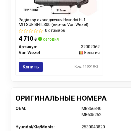
Радіатор охолодження Hyundai H-1;
MITSUBISHI L300 (вир-во Van Wezel)
0 отзывов
4 710
₴
сегодня
Артикул:
32002062
Van Wezel
Бельгия
Купить
Код: 110518-2
ОРИГИНАЛЬНЫЕ НОМЕРА
OEM:
MB356340
MB605252
Hyundai/Kia/Mobis:
2530043820