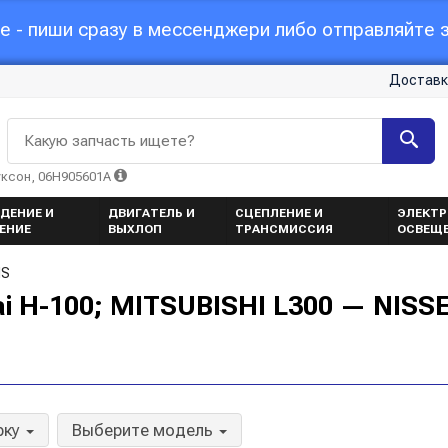
 - пиши сразу в мессенджери либо отправляйте з
Доставк
Какую запчасть ищете?
уксон, 06H905601A
ДЕНИЕ И
ДВИГАТЕЛЬ И
СЦЕПЛЕНИЕ И
ЭЛЕКТР
ЕНИЕ
ВЫХЛОП
ТРАНСМИССИЯ
ОСВЕЩ
NS
 H-100; MITSUBISHI L300 — NISS
рку
Выберите модель