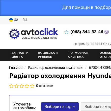
Для помощи в подборе
UA
RU
(068)
344-33-46
Например: насос ГУР Т
ЗАПЧАСТИ
ПОДВЕСКА И
ТОРМОЗНАЯ
ОХЛАЖ
ДЛЯ ТО
РУЛЕВОЕ
СИСТЕМА
ОТОПЛ
Главная
Радиатор охлаждения двигателя
67034 NISSE
Радіатор охолодження Hyundai
0 отзывов
Уточните
Выберите год
Выберите ма
автомобиль: