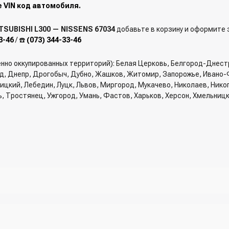
е VIN код автомобиля.
TSUBISHI L300 — NISSENS 67034
добавьте в корзину и оформите з
3-46
/ ☎️
(073) 344-33-46
енно оккупированных территорий): Белая Церковь, Белгород-Днест
од, Днепр, Дрогобыч, Дубно, Жашков, Житомир, Запорожье, Ивано-
вницкий, Лебедин, Луцк, Львов, Миргород, Мукачево, Николаев, Ник
ь, Тростянец, Ужгород, Умань, Фастов, Харьков, Херсон, Хмельниц
рзину и указать всю необходимую информацию о получателе, спосо
трый заказ" - указать номер телефона. Вам сразу же наберет менед