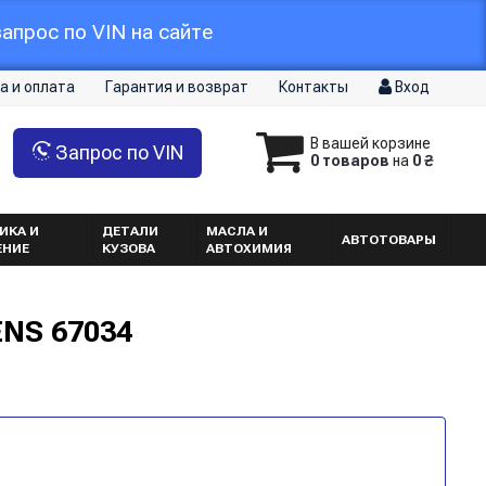
апрос по VIN на сайте
а и оплата
Гарантия и возврат
Контакты
Вход
В вашей корзине
Запрос по VIN
0 товаров
на
0 ₴
ИКА И
ДЕТАЛИ
МАСЛА И
АВТОТОВАРЫ
ЕНИЕ
КУЗОВА
АВТОХИМИЯ
ENS 67034