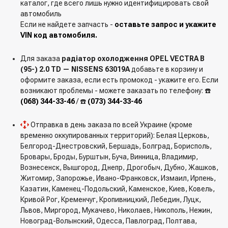
каталог, где всего лишь нужно идентифицировать свой
автомобиль
Если не найдете запчасть -
оставьте запрос и укажите
VIN код автомобиля.
Для заказа
радіатор охолодження OPEL VECTRA B
(95-) 2.0 TD — NISSENS 63019A
добавьте в корзину и
оформите заказа, если есть промокод - укажите его. Если
возникают проблемы - можете заказать по телефону: ☎️
(068) 344-33-46
/ ☎️
(073) 344-33-46
Отправка в день заказа по всей Украине (кроме
временно оккупированных территорий): Белая Церковь,
Белгород-Днестровский, Бершадь, Болград, Борисполь,
Бровары, Броды, Бурштын, Буча, Винница, Владимир,
Вознесенск, Вышгород, Днепр, Дрогобыч, Дубно, Жашков,
Житомир, Запорожье, Ивано-Франковск, Измаил, Ирпень,
Казатин, Каменец-Подольский, Каменское, Киев, Ковель,
Кривой Рог, Кременчуг, Кропивницкий, Лебедин, Луцк,
Львов, Миргород, Мукачево, Николаев, Никополь, Нежин,
Новоград-Волынский, Одесса, Павлоград, Полтава,