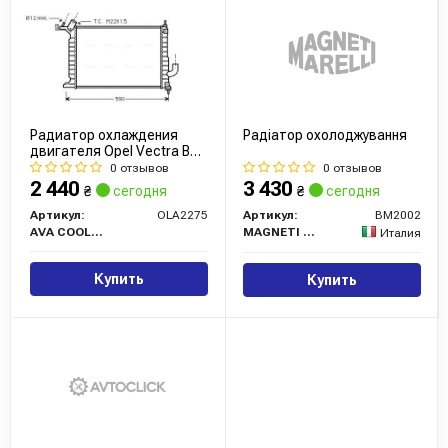
Радиатор охлаждения
Радіатор охолоджування
двигателя Opel Vectra B
(97-02) 2,0d MT (OLA2275)
0 отзывов
0 отзывов
AVA
2 440
3 430
₴
сегодня
₴
сегодня
Артикул:
OLA2275
Артикул:
BM2002
AVA COOLING
MAGNETI MARELLI
Италия
Купить
Купить