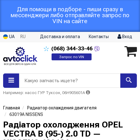
Для помощи в подборе - пиши сразу в
мессенджери либо отправляйте запрос по
VIN на сайте
UA
RU
Доставка и оплата
Контакты
Вход
(068)
344-33-46
Запрос по VIN
Какую запчасть ищете?
Например: насос ГУР Туксон, 06H905601A
Главная
Радиатор охлаждения двигателя
63019A NISSENS
Радіатор охолодження OPEL
VECTRA B (95-) 2.0 TD —