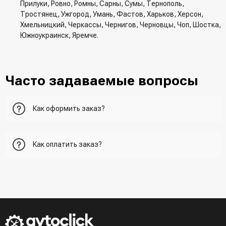
Прилуки, Ровно, Ромны, Сарны, Сумы, Тернополь,
Тростянец, Ужгород, Умань, Фастов, Харьков, Херсон,
Хмельницкий, Черкассы, Чернигов, Черновцы, Чоп, Шостка,
Южноукраинск, Яремче.
Часто задаваемые вопросы
Как оформить заказ?
Первый вариант - добавить товар в корзину, перейти в
Как оплатить заказ?
корзину и указать всю необходимую информацию о
получателе, способ доставки, способ доставки
- При получении товара в точке выдачи.
Второй вариант - добавить товар в корзину и в поле
- При получении товара на почте (наложенный платеж)
"Быстрый заказ" - указать номер телефона. Вам сразу же
- Сделать оплату по реквизитам (реквизиты скинет
наберет менеджер для подтверждения и уточнения данных.
менеджер)
- LiqPay при оформлении заказа через корзину
Третий вариант - сделать заказ по телефонном режиме