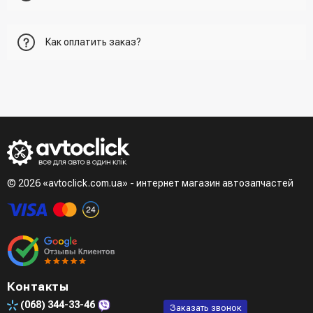
Первый вариант - добавить товар в корзину, перейти в
Как оплатить заказ?
корзину и указать всю необходимую информацию о
получателе, способ доставки, способ доставки
- При получении товара в точке выдачи.
Второй вариант - добавить товар в корзину и в поле
- При получении товара на почте (наложенный платеж)
"Быстрый заказ" - указать номер телефона. Вам сразу же
- Сделать оплату по реквизитам (реквизиты скинет
наберет менеджер для подтверждения и уточнения данных.
менеджер)
- LiqPay при оформлении заказа через корзину
Третий вариант - сделать заказ по телефонном режиме
при разговоре с менеджером
© 2026 «avtoclick.com.ua» - интернет магазин автозапчастей
Четвертый вариант - заказать через доступные
мессенджеры (viber, telegram)
Контакты
(068)
344-33-46
Заказать звонок