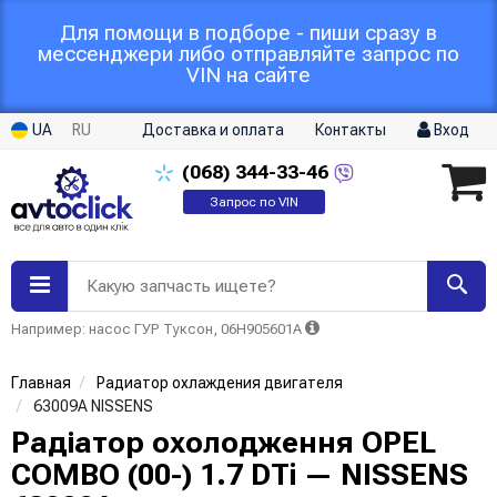
Для помощи в подборе - пиши сразу в
мессенджери либо отправляйте запрос по
VIN на сайте
UA
RU
Доставка и оплата
Контакты
Вход
(068)
344-33-46
Запрос по VIN
Какую запчасть ищете?
Например: насос ГУР Туксон, 06H905601A
Главная
Радиатор охлаждения двигателя
63009A NISSENS
Радіатор охолодження OPEL
COMBO (00-) 1.7 DTi — NISSENS