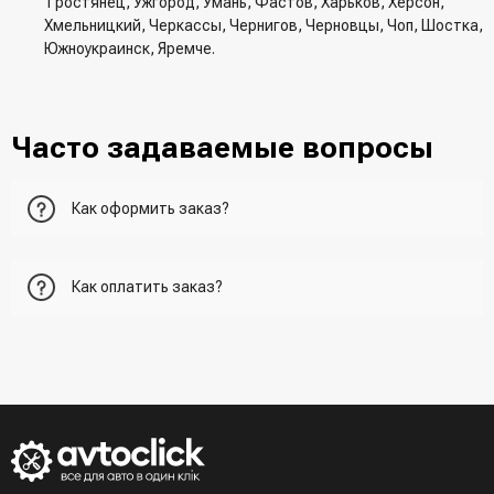
Тростянец, Ужгород, Умань, Фастов, Харьков, Херсон,
Хмельницкий, Черкассы, Чернигов, Черновцы, Чоп, Шостка,
Южноукраинск, Яремче.
Часто задаваемые вопросы
Как оформить заказ?
Первый вариант - добавить товар в корзину, перейти в
Как оплатить заказ?
корзину и указать всю необходимую информацию о
получателе, способ доставки, способ доставки
- При получении товара в точке выдачи.
Второй вариант - добавить товар в корзину и в поле
- При получении товара на почте (наложенный платеж)
"Быстрый заказ" - указать номер телефона. Вам сразу же
- Сделать оплату по реквизитам (реквизиты скинет
наберет менеджер для подтверждения и уточнения данных.
менеджер)
- LiqPay при оформлении заказа через корзину
Третий вариант - сделать заказ по телефонном режиме
при разговоре с менеджером