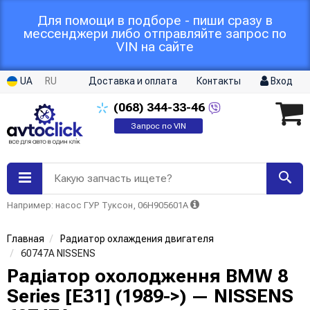
Для помощи в подборе - пиши сразу в
мессенджери либо отправляйте запрос по
VIN на сайте
UA
RU
Доставка и оплата
Контакты
Вход
(068)
344-33-46
Запрос по VIN
Какую запчасть ищете?
Например: насос ГУР Туксон, 06H905601A
Главная
Радиатор охлаждения двигателя
60747A NISSENS
Радіатор охолодження BMW 8
Series [E31] (1989->) — NISSENS