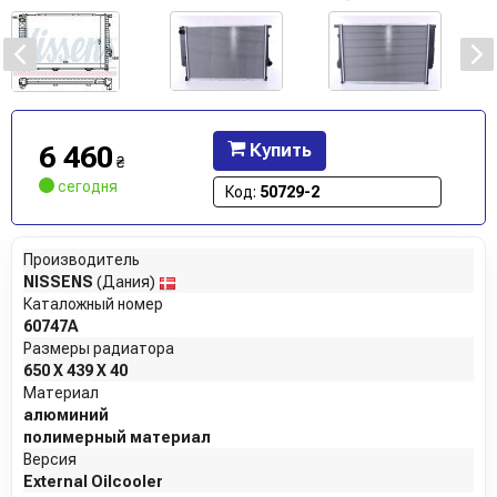
6 460
Купить
₴
сегодня
Код:
50729-2
Производитель
NISSENS
(Дания)
Каталожный номер
60747A
Размеры радиатора
650 X 439 X 40
Материал
алюминий
полимерный материал
Версия
External Oilcooler