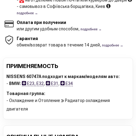
-
на отделение Новой Почты или курьером до двери
- самовывоз в Софіївська борщагівка, Киев
подробнее →
Оплата при получении
или другим удобным способом,
подробнее →
Гарантия
обмен/возврат товара в течение 14 дней,
подробнее →
ПРИМЕНЯЕМОСТЬ
NISSENS 60747A подходит к маркам/моделям авто:
-
BMW:
E23, E32
,
E31
,
E34
Товарная группа:
- Охлаждение и Отопление
Радиатор охлаждения
двигателя