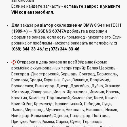
автомобиль
Если не найдете запчасть -
оставьте запрос и укажите
VIN код автомобиля.
Для заказа
радіатор охолодження BMW 8 Series [E31]
(1989->) — NISSENS 60747A
добавьте в корзину и
оформите заказа, если есть промокод - укажите его. Если
возникают проблемы - можете заказать по телефону: ☎️
(068) 344-33-46
/ ☎️
(073) 344-33-46
Отправка в день заказа по всей Украине (кроме
временно оккупированных территорий): Белая Церковь,
Белгород-Днестровский, Бершадь, Болград, Борисполь,
Бровары, Броды, Бурштын, Буча, Винница, Владимир,
Вознесенск, Вышгород, Днепр, Дрогобыч, Дубно, Жашков,
Житомир, Запорожье, Ивано-Франковск, Измаил, Ирпень,
Казатин, Каменец-Подольский, Каменское, Киев, Ковель,
Кривой Рог, Кременчуг, Кропивницкий, Лебедин, Луцк,
Львов, Миргород, Мукачево, Николаев, Никополь, Нежин,
Новоград-Волынский, Одесса, Павлоград, Полтава,
Прилуки, Ровно, Ромны, Сарны, Сумы, Тернополь,