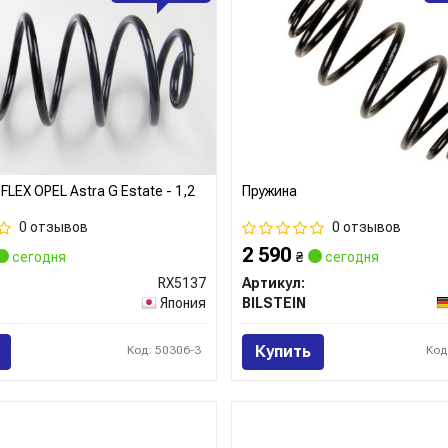
серии Ultra SR.
Компания Kayaba известна с
подделывается, поэтому при
важно внимательно проверять
магазине вы всегда можете б
мы предлагаем только прове
стандартам качества и безоп
FLEX OPEL Astra G Estate - 1,2
Пружина
0 отзывов
0 отзывов
Детальная информация про 
2 590
сегодня
₴
сегодня
RX5137
Артикул:
Япония
BILSTEIN
Сайт:
https://kyb-europe.com/u
Все запчасти KYB →
Купить
Код: 50306-3
Код