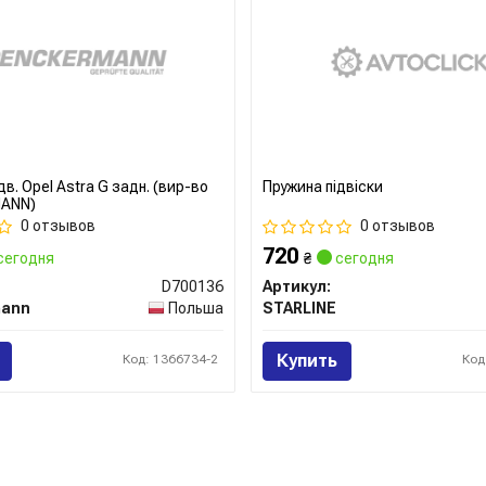
дв. Opel Astra G задн. (вир-во
Пружина підвіски
ANN)
0 отзывов
0 отзывов
720
сегодня
₴
сегодня
D700136
Артикул:
mann
Польша
STARLINE
Купить
Код: 1366734-2
Код