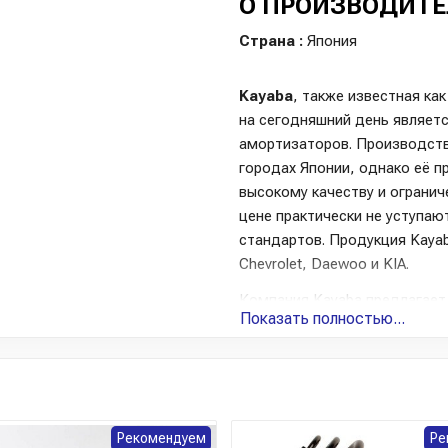
О ПРОИЗВОДИТЕ
Страна :
Япония
Kayaba
, также известная ка
на сегодняшний день являет
амортизаторов. Производст
городах Японии, однако её п
высокому качеству и ограни
цене практически не уступаю
стандартов. Продукция Kayab
Chevrolet, Daewoo и KIA.
Компания Kayaba предлагает
Показать полностью...
пружины и расходные материа
Модельный ряд включает в се
автовладельцев заслужили пр
идеально подходят для горо
Также владельцы азиатских
Рекомендуем
Ре
Special, а владельцы европе