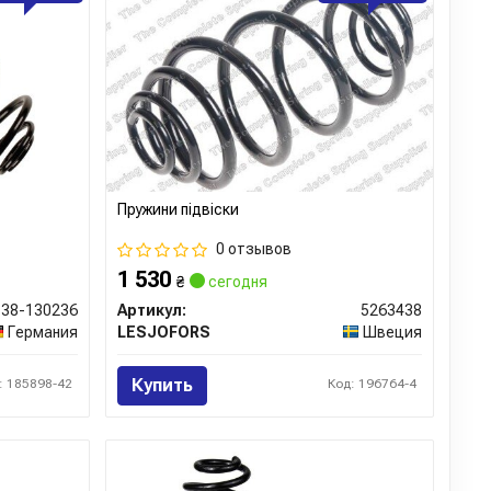
воим качеством, однако продукция этого бренда часто
 выборе амортизаторов, пружин, опор и расходников
 упаковку, маркировку и качество продукции. В нашем
ыть уверены в оригинальности запчастей Kayaba, ведь
ренную продукцию, которая соответствует высоким
асности.
Пружини підвіски
0 отзывов
бренд
1 530
₴
сегодня
38-130236
Артикул:
5263438
Германия
LESJOFORS
Швеция
kr/
Купить
: 185898-42
Код: 196764-4