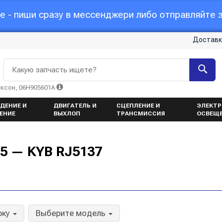
 - пиши сразу в мессенджери либо отправляйте з
Доставк
Какую запчасть ищете?
уксон, 06H905601A
ДЕНИЕ И
ДВИГАТЕЛЬ И
СЦЕПЛЕНИЕ И
ЭЛЕКТР
ЕНИЕ
ВЫХЛОП
ТРАНСМИССИЯ
ОСВЕЩ
05 — KYB RJ5137
рку
Выберите модель