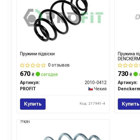
Пружини підвіски
Пружина пі
DENCKERM
0 отзывов
670
730
₴
сегодня
₴
Артикул:
2010-0412
Артикул:
PROFIT
Чехия
Dencker
Купить
Купить
Код: 217941-4