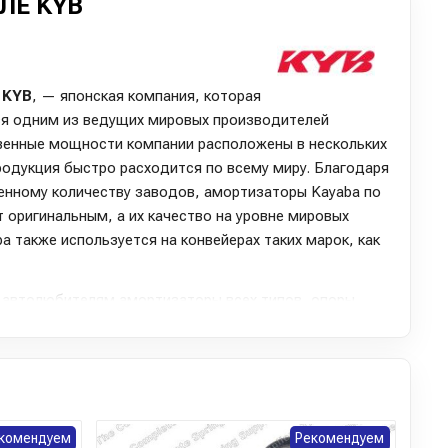
ЛЕ KYB
к
KYB
, — японская компания, которая
ся одним из ведущих мировых производителей
венные мощности компании расположены в нескольких
родукция быстро расходится по всему миру. Благодаря
ченному количеству заводов, амортизаторы Kayaba по
т оригинальным, а их качество на уровне мировых
a также используется на конвейерах таких марок, как
 автолюбителям амортизаторы всех типов, опоры,
лы, такие как пыльники и отбойники амортизаторов.
бя более 10 500 позиций. Особое признание среди
ужины K-Flex и амортизаторы серии Extage, которые
дских автомобилей, обеспечивая комфортную езду.
 автомобилей выбирают амортизаторы серии New SR
комендуем
Рекомендуем
йских автомобилей всё чаще обращаются к продукции