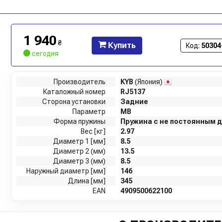
1 940
₴
Купить
Код:
50304
сегодня
Производитель
KYB
(Япония)
Каталожный номер
RJ5137
Сторона установки
Задние
Параметр
MB
Форма пружины
Пружина с не постоянным 
Вес [кг]
2.97
Диаметр 1 [мм]
8.5
Диаметр 2 (мм)
13.5
Диаметр 3 (мм)
8.5
Наружный диаметр [мм]
146
Длина [мм]
345
EAN
4909500622100