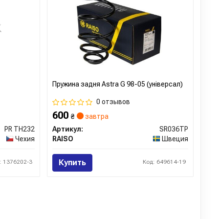
Пружина задня Astra G 98-05 (універсал)
0 отзывов
600
₴
завтра
PR TH232
Артикул:
SR036TP
Чехия
RAISO
Швеция
Купить
: 1376202-3
Код: 649614-19