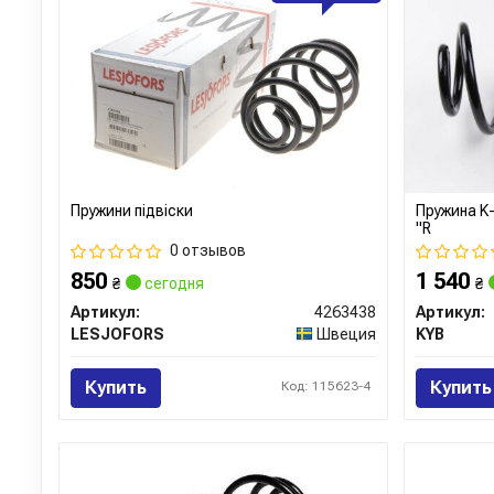
Пружини підвіски
Пружина K-
"R
0 отзывов
850
1 540
₴
сегодня
₴
Артикул:
4263438
Артикул:
LESJOFORS
Швеция
KYB
Купить
Купить
Код: 115623-4