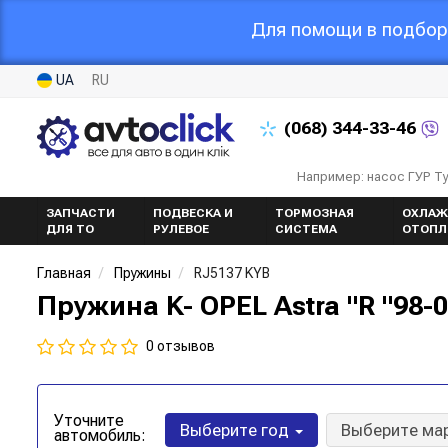
Для помощи в подборе
UA
RU
(068)
344-33-46
Например: насос ГУР Т
ЗАПЧАСТИ
ПОДВЕСКА И
ТОРМОЗНАЯ
ОХЛАЖ
ДЛЯ ТО
РУЛЕВОЕ
СИСТЕМА
ОТОПЛ
Главная
Пружины
RJ5137 KYB
Пружина K- OPEL Astra "R "98-
0 отзывов
Уточните
Выберите год
Выберите ма
автомобиль: