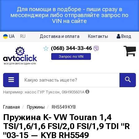
Для помощи в подборе - пиши сразу в
мессенджери либо отправляйте запрос по
VIN на сайте
UA
RU
Доставка и оплата
Контакты
Вход
(068)
344-33-46
Запрос по VIN
Какую запчасть ищете?
Например: насос ГУР Туксон, 06H905601A
Главная
Пружины
RH5549 KYB
Пружина K- VW Touran 1,4
TSI/1,6/1,6 FSI/2,0 FSI/1,9 TDI "R
"03-15 — KYB RH5549