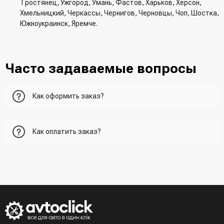
Тростянец, Ужгород, Умань, Фастов, Харьков, Херсон,
Хмельницкий, Черкассы, Чернигов, Черновцы, Чоп, Шостка,
Южноукраинск, Яремче.
Часто задаваемые вопросы
Как оформить заказ?
Первый вариант - добавить товар в корзину, перейти в
Как оплатить заказ?
корзину и указать всю необходимую информацию о
получателе, способ доставки, способ доставки
- При получении товара в точке выдачи.
Второй вариант - добавить товар в корзину и в поле
- При получении товара на почте (наложенный платеж)
"Быстрый заказ" - указать номер телефона. Вам сразу же
- Сделать оплату по реквизитам (реквизиты скинет
наберет менеджер для подтверждения и уточнения данных.
менеджер)
- LiqPay при оформлении заказа через корзину
Третий вариант - сделать заказ по телефонном режиме
при разговоре с менеджером