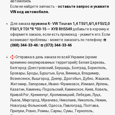
автомобиль
Если не найдете запчасть -
оставьте запрос и укажите
VIN код автомобиля.
Для заказа
пружина K- VW Touran 1,4 TSI/1,6/1,6 FSI/2,0
FSI/1,9 TDI "R "03-15 — KYB RH5549
добавьте в корзину и
оформите заказа, если есть промокод - укажите его. Если
возникают проблемы - можете заказать по телефону: ☎️
(068) 344-33-46
/ ☎️
(073) 344-33-46
Отправка в день заказа по всей Украине (кроме
временно оккупированных территорий): Белая Церковь,
Белгород-Днестровский, Бершадь, Болград, Борисполь,
Бровары, Броды, Бурштын, Буча, Винница, Владимир,
Вознесенск, Вышгород, Днепр, Дрогобыч, Дубно, Жашков,
Житомир, Запорожье, Ивано-Франковск, Измаил, Ирпень,
Казатин, Каменец-Подольский, Каменское, Киев, Ковель,
Кривой Рог, Кременчуг, Кропивницкий, Лебедин, Луцк,
Львов, Миргород, Мукачево, Николаев, Никополь, Нежин,
Новоград-Волынский, Одесса, Павлоград, Полтава,
Прилуки, Ровно, Ромны, Сарны, Сумы, Тернополь,