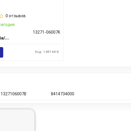
0 отзывов
сегодня
13271-06007K
Hyundai/Kia/Mobis
Код: 148144-8
1327106007B
8414734000