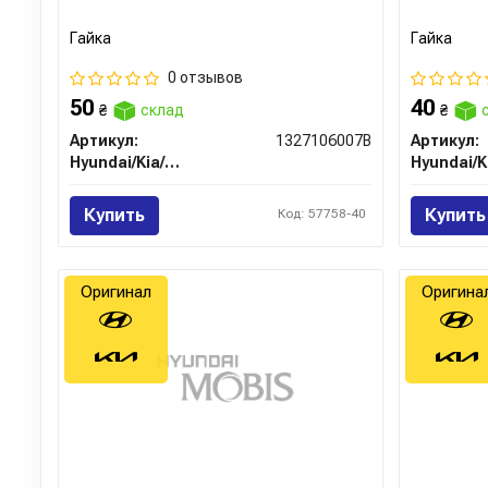
Гайка
Гайка
0 отзывов
50
40
₴
склад
₴
с
Артикул:
1327106007B
Артикул:
Hyundai/Kia/Mobis
Купить
Купить
Код: 57758-40
Оригинал
Оригина