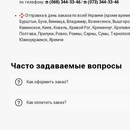
по телефону: ☎️
(068) 344-33-46
/ ☎️
(073) 344-33-46
Отправка в день заказа по всей Украине (кроме врем
Бурштын, Буча, Винница, Владимир, Вознесенск, Вышгор
Каменское, Киев, Ковель, Кривой Рог, Кременчуг, Кропи
Полтава, Прилуки, Ровно, Ромны, Сарны, Сумы, Тернопол
Южноукраинск, Яремче.
Часто задаваемые вопросы
Как оформить заказ?
Первый вариант - добавить товар в корзину, перейти в ко
Как оплатить заказ?
Второй вариант - добавить товар в корзину и в поле "Быс
- При получении товара в точке выдачи.
Третий вариант - сделать заказ по телефонном режиме п
- При получении товара на почте (наложенный платеж)
- Сделать оплату по реквизитам (реквизиты скинет менед