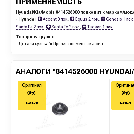
ПРИМЕНЯЕМОСТЬ
Hyundai/Kia/Mobis 8414526000 подходит к маркам/мод
-
Hyundai:
Accent 3 пок.
,
Equus 2 пок.
,
Genesis 1 пок.
Santa Fe 2 пок.
,
Santa Fe 3 пок.
,
Tucson 1 пок.
Товарная группа:
- Детали кузова
Прочие элементы кузова
АНАЛОГИ "8414526000 HYUNDAI/
Оригинал
Оригина