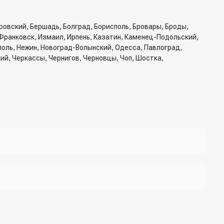
ровский, Бершадь, Болград, Борисполь, Бровары, Броды,
Франковск, Измаил, Ирпень, Казатин, Каменец-Подольский,
ополь, Нежин, Новоград-Волынский, Одесса, Павлоград,
кий, Черкассы, Чернигов, Черновцы, Чоп, Шостка,
б доставки, способ доставки
жер для подтверждения и уточнения данных.