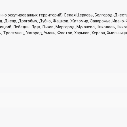
енно оккупированных территорий): Белая Церковь, Белгород-Днест
од, Днепр, Дрогобыч, Дубно, Жашков, Житомир, Запорожье, Ивано-
вницкий, Лебедин, Луцк, Львов, Миргород, Мукачево, Николаев, Ник
ь, Тростянец, Ужгород, Умань, Фастов, Харьков, Херсон, Хмельниц
рзину и указать всю необходимую информацию о получателе, спосо
трый заказ" - указать номер телефона. Вам сразу же наберет менед
ри разговоре с менеджером
жер)