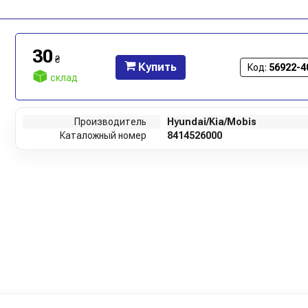
30
₴
Купить
Код:
56922-4
склад
Производитель
Hyundai/Kia/Mobis
Каталожный номер
8414526000