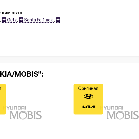
елям авто:
,
Getz
,
Santa Fe 1 пок.
,
KIA/MOBIS":
л
Оригинал