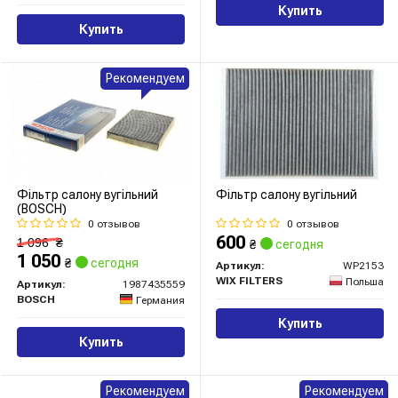
Купить
Купить
Рекомендуем
Фільтр салону вугільний
Фільтр салону вугільний
(BOSCH)
0 отзывов
0 отзывов
600
1 096
₴
₴
сегодня
1 050
₴
сегодня
Артикул:
WP2153
WIX FILTERS
Польша
Артикул:
1987435559
BOSCH
Германия
Купить
Купить
Рекомендуем
Рекомендуем