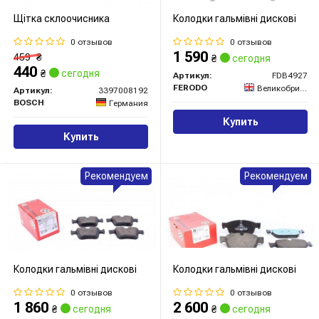
Щітка склоочисника
Колодки гальмівні дискові
0 отзывов
0 отзывов
1 590
459
₴
₴
сегодня
440
₴
сегодня
Артикул:
FDB4927
FERODO
Великобритания
Артикул:
3397008192
BOSCH
Германия
Купить
Купить
Рекомендуем
Рекомендуем
Колодки гальмівні дискові
Колодки гальмівні дискові
0 отзывов
0 отзывов
1 860
2 600
₴
сегодня
₴
сегодня