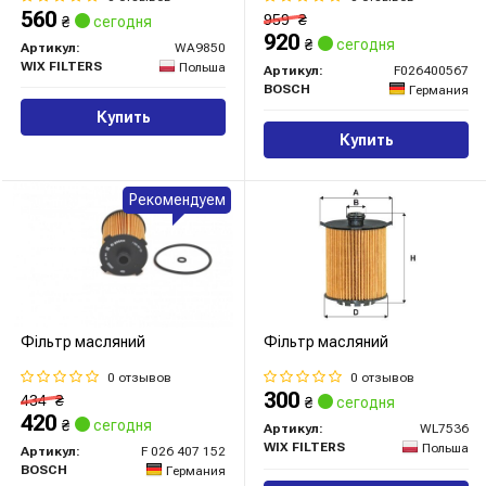
560
959
₴
₴
сегодня
920
₴
сегодня
Артикул:
WA9850
WIX FILTERS
Польша
Артикул:
F026400567
BOSCH
Германия
Купить
Купить
Рекомендуем
Фільтр масляний
Фільтр масляний
0 отзывов
0 отзывов
300
434
₴
₴
сегодня
420
₴
сегодня
Артикул:
WL7536
WIX FILTERS
Польша
Артикул:
F 026 407 152
BOSCH
Германия