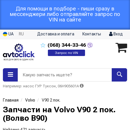
Для помощи в подборе - пиши сразу в
мессенджери либо отправляйте запрос по
VIN на сайте
UA
RU
Доставка и оплата
Контакты
Вход
(068)
344-33-46
Запрос по VIN
Какую запчасть ищете?
Например: насос ГУР Туксон, 06H905601A
Главная
Volvo
V90 2 пок.
Запчасти на Volvo V90 2 пок.
(Волво В90)
Найдено 471 запчасть