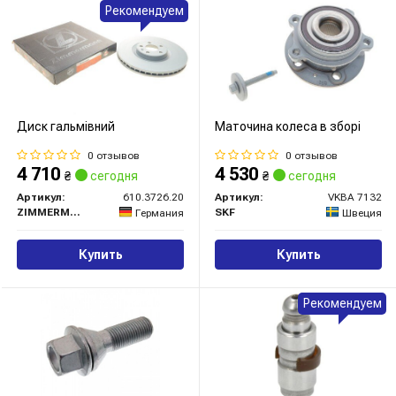
Рекомендуем
Диск гальмівний
Маточина колеса в зборі
0 отзывов
0 отзывов
4 710
4 530
₴
сегодня
₴
сегодня
Артикул:
610.3726.20
Артикул:
VKBA 7132
ZIMMERMANN
SKF
Германия
Швеция
Купить
Купить
Рекомендуем