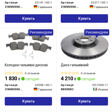
Артикул:
22141.160.1
Артикул:
22317.185.1
ZIMMERMANN
ZIMMERMANN
Германия
Германия
Купить
Купить
Рекомендуем
Рекомендуем
Колодки гальмівні дискові
Диск гальмівний
0 отзывов
0 отзывов
1 830
4 210
₴
сегодня
₴
сегодня
Артикул:
22568.160.1
Артикул:
09.C936.11
ZIMMERMANN
BREMBO
Германия
Италия
Купить
Купить