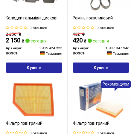
Колодки гальмівні дискові
Ремінь поліклиновий
0 отзывов
0 отзывов
2 258
₴
432
₴
2 150
420
₴
сегодня
₴
сегодня
Артикул:
0 986 424 333
Артикул:
1 987 947 946
BOSCH
BOSCH
Германия
Германия
Купить
Купить
Рекомендуем
Фільтр повітряний
Фільтр повітряний
0 отзывов
0 отзывов