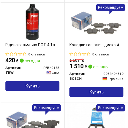
Рекомендуем
Рідина гальмівна DOT 4 1л
Колодки гальмівні дискові
0 отзывов
0 отзывов
420
1 587
₴
₴
сегодня
1 510
₴
сегодня
Артикул:
PFB401SE
TRW
США
Артикул:
0986494819
BOSCH
Германия
Купить
Купить
Рекомендуем
Рекомендуем