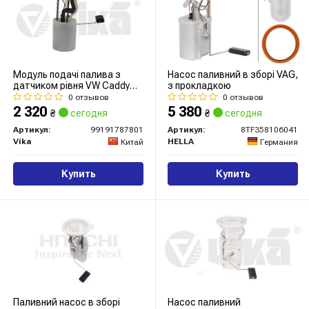
Модуль подачі палива з
Насос паливний в зборі VAG,
датчиком рівня VW Caddy
з прокладкою
(04-16/15-) (99191787801)
0 отзывов
0 отзывов
vika
2 320
5 380
₴
сегодня
₴
сегодня
Артикул:
99191787801
Артикул:
8TF358106041
Vika
HELLA
Китай
Германия
Купить
Купить
Паливний насос в зборі
Насос паливний