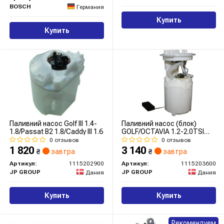
BOSCH
Германия
Купить
Купить
Паливний насос Golf III 1.4-
Паливний насос (блок)
1.8/Passat B2 1.8/Caddy III 1.6
GOLF/OCTAVIA 1.2-2.0TSI
03-
0 отзывов
0 отзывов
1 820
3 140
₴
завтра
₴
завтра
Артикул:
1115202900
Артикул:
1115203600
JP GROUP
JP GROUP
Дания
Дания
Купить
Купить
Рекомендуем