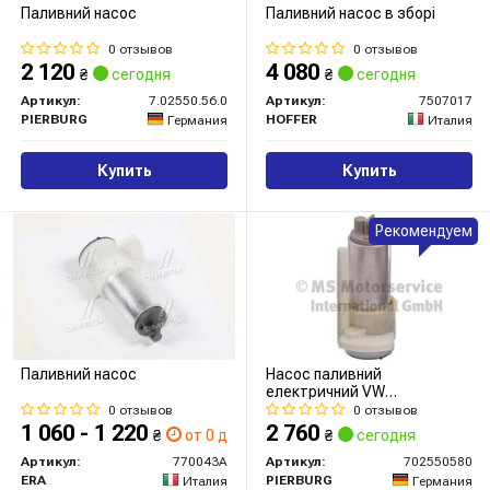
Паливний насос
Паливний насос в зборі
0 отзывов
0 отзывов
2 120
4 080
₴
сегодня
₴
сегодня
Артикул:
7.02550.56.0
Артикул:
7507017
PIERBURG
HOFFER
Германия
Италия
Купить
Купить
Рекомендуем
Паливний насос
Насос паливний
електричний VW
Golf/Sharan/Transporter
0 отзывов
0 отзывов
\'\'1.8-2.8 \'\'90-01
1 060 - 1 220
2 760
₴
от 0 дн.
₴
сегодня
Артикул:
770043A
Артикул:
702550580
ERA
PIERBURG
Италия
Германия