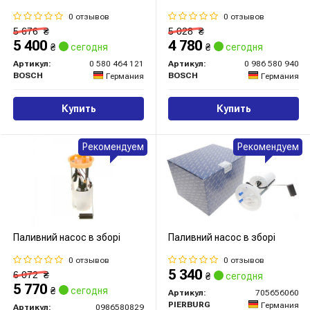
0 отзывов
0 отзывов
5 676
₴
5 028
₴
5 400
4 780
₴
сегодня
₴
сегодня
Артикул:
0 580 464 121
Артикул:
0 986 580 940
BOSCH
BOSCH
Германия
Германия
Купить
Купить
Рекомендуем
Рекомендуем
Паливний насос в зборі
Паливний насос в зборі
0 отзывов
0 отзывов
5 340
6 072
₴
₴
сегодня
5 770
₴
сегодня
Артикул:
705656060
PIERBURG
Германия
Артикул:
0986580829