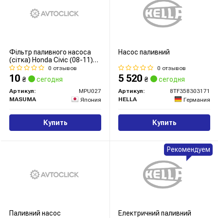
Фільтр паливного насоса
Насос паливний
(сітка) Honda Civic (08-11)
(MPU-027) MASUMA
0 отзывов
0 отзывов
10
5 520
₴
сегодня
₴
сегодня
Артикул:
MPU027
Артикул:
8TF358303171
MASUMA
HELLA
Япония
Германия
Купить
Купить
Рекомендуем
Паливний насос
Електричний паливний