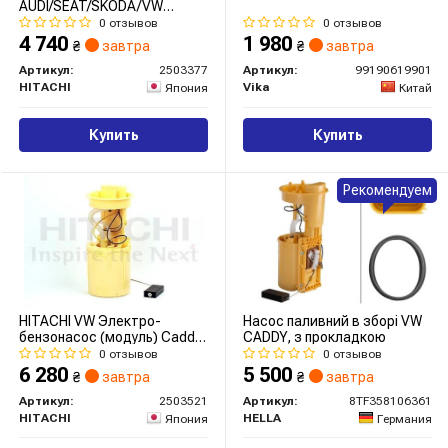
AUDI/SEAT/SKODA/VW
A3/Leon/Octavia/Golf "1,2-3,6
0 отзывов
0 отзывов
"03>>
4 740
1 980
₴
завтра
₴
завтра
Артикул:
2503377
Артикул:
99190619901
HITACHI
Vika
Япония
Китай
Купить
Купить
Рекомендуем
HITACHI VW Электро-
Насос паливний в зборі VW
бензонасос (модуль) Caddy
CADDY, з прокладкою
1,6-2,0TDI 04-
0 отзывов
0 отзывов
6 280
5 500
₴
завтра
₴
завтра
Артикул:
2503521
Артикул:
8TF358106361
HITACHI
HELLA
Япония
Германия