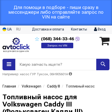
Для помощи в подборе - пиши сразу в
мессенджери либо отправляйте запрос по
VIN на сайте
UA
RU
Доставка и оплата
Контакты
Вход
(068)
344-33-46
Запрос по VIN
Какую запчасть ищете?
Например: насос ГУР Туксон, 06H905601A
Главная
Volkswagen
Caddy III
Топливный насос
Топливный насос для
Volkswagen Caddy III
(Фольксваген Кадди III)