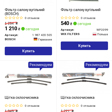
Фільтр салону вугільний
Фільтр салону вугільний
(BOSCH)
0 отзывов
0 отзывов
540
1 264
₴
₴
сегодня
1 210
₴
сегодня
Артикул:
WP2099
WIX FILTERS
Польша
Артикул:
1 987 435 505
BOSCH
Германия
Купить
Купить
Рекомендуем
Рекомендуем
Щітка склоочисника
Щітка склоочисника
0 отзывов
0 отзывов
1 049
₴
1 221
₴