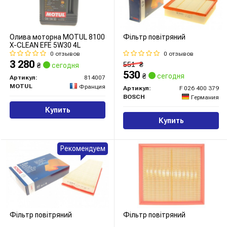
Олива моторна MOTUL 8100
Фільтр повітряний
X-CLEAN EFE 5W30 4L
0 отзывов
0 отзывов
3 280
551
₴
₴
сегодня
530
₴
сегодня
Артикул:
814007
MOTUL
Франция
Артикул:
F 026 400 379
BOSCH
Германия
Купить
Купить
Рекомендуем
Фільтр повітряний
Фільтр повітряний