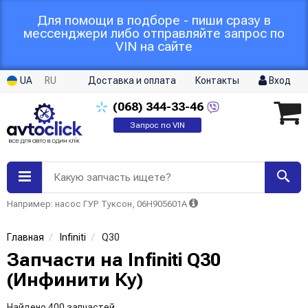
Для помощи в подборе - пиши сразу в
мессенджери либо отправляйте запрос по
VIN на сайте
UA
RU
Доставка и оплата
Контакты
Вход
(068)
344-33-46
Запрос по VIN
Какую запчасть ищете?
Например: насос ГУР Туксон, 06H905601A
Главная
Infiniti
Q30
Запчасти на Infiniti Q30
(Инфинити Ку)
Найдено 400 запчастей