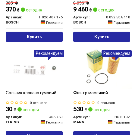
385
₴
9 956
₴
370
9 460
₴
сегодня
₴
сегодня
Артикул:
F 026 407 176
Артикул:
0 092 S5A 110
BOSCH
BOSCH
Германия
Германия
Купить
Купить
Рекомендуем
Рекомендуем
Сальник клапана гумовий
Фільтр масляний
0 отзывов
0 отзывов
30
530
₴
сегодня
₴
сегодня
Артикул:
403.730
Артикул:
HU7010Z
ELRING
MANN
Германия
Германия