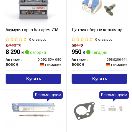
Акумуляторна батарея 70А
Датчик обертів колінвалу
0 отзывов
0 отзывов
8 723
₴
992
₴
8 290
950
₴
сегодня
₴
сегодня
Артикул:
0 092 S5A 080
Артикул:
0986280441
BOSCH
BOSCH
Германия
Германия
Купить
Купить
Рекомендуем
Рекомендуем