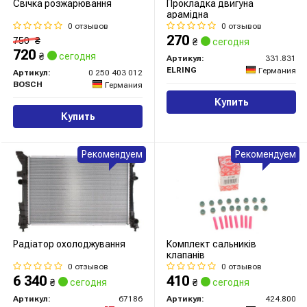
Свічка розжарювання
Прокладка двигуна
арамідна
0 отзывов
0 отзывов
270
750
₴
₴
сегодня
720
₴
сегодня
Артикул:
331.831
ELRING
Германия
Артикул:
0 250 403 012
BOSCH
Германия
Купить
Купить
Рекомендуем
Рекомендуем
Радіатор охолоджування
Комплект сальників
клапанів
0 отзывов
0 отзывов
6 340
410
₴
сегодня
₴
сегодня
Артикул:
67186
Артикул:
424.800