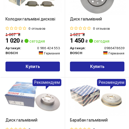
Колодки гальмівні дискові
Диск гальмівний
0 отзывов
0 отзывов
1 067
₴
1 521
₴
1 020
1 450
₴
сегодня
₴
сегодня
Артикул:
0 986 424 553
Артикул:
0986478639
BOSCH
BOSCH
Германия
Германия
Купить
Купить
Рекомендуем
Рекомендуем
Диск гальмівний
Барабан гальмівний