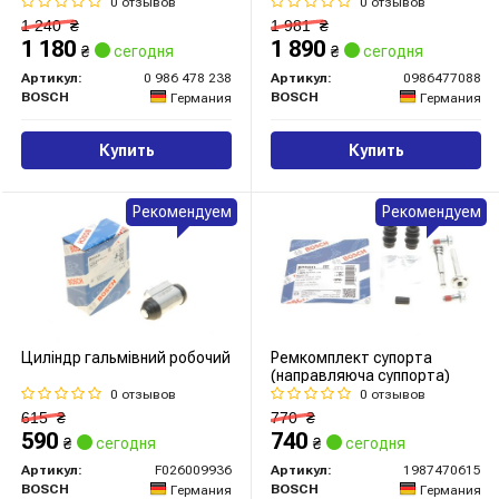
0 отзывов
0 отзывов
1 240
₴
1 981
₴
1 180
1 890
₴
сегодня
₴
сегодня
Артикул:
0 986 478 238
Артикул:
0986477088
BOSCH
BOSCH
Германия
Германия
Купить
Купить
Рекомендуем
Рекомендуем
Циліндр гальмівний робочий
Ремкомплект супорта
(направляюча суппорта)
0 отзывов
0 отзывов
615
₴
770
₴
590
740
₴
сегодня
₴
сегодня
Артикул:
F026009936
Артикул:
1987470615
BOSCH
BOSCH
Германия
Германия