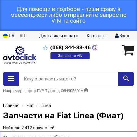
Для помощи в подборе - пиши сразу в
мессенджери либо отправляйте запрос по
VIN на сайте
UA
RU
Доставка и оплата
Контакты
Вход
(068)
344-33-46
Запрос по VIN
Какую запчасть ищете?
Например: насос ГУР Туксон, 06H905601A
Главная
Fiat
Linea
Запчасти на Fiat Linea (Фиат)
Найдено 2 412 запчастей