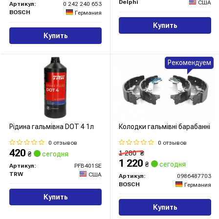
Delphi
США
Артикул:
0 242 240 653
BOSCH
Германия
Купить
Купить
Рекомендуем
Рідина гальмівна DOT 4 1л
Колодки гальмівні барабанні
0 отзывов
0 отзывов
420
1 280
₴
₴
сегодня
1 220
₴
сегодня
Артикул:
PFB401SE
TRW
США
Артикул:
0986487703
BOSCH
Германия
Купить
Купить