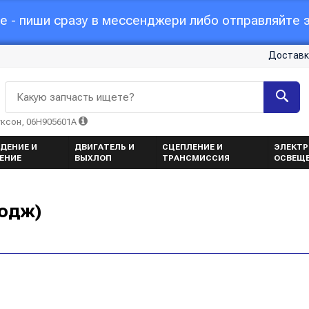
 - пиши сразу в мессенджери либо отправляйте з
Доставк
Какую запчасть ищете?
уксон, 06H905601A
ДЕНИЕ И
ДВИГАТЕЛЬ И
СЦЕПЛЕНИЕ И
ЭЛЕКТР
ЕНИЕ
ВЫХЛОП
ТРАНСМИССИЯ
ОСВЕЩ
Додж)