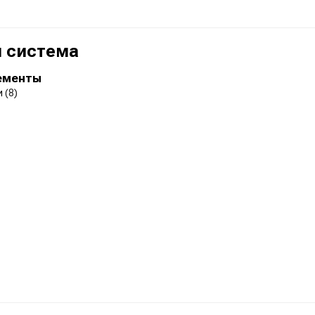
 система
ементы
и
(8)