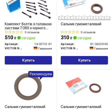
Комплект болтів з головкою
Сальник гумометалевий
системи TORX з чорного
металу
0 отзывов
0 отзывов
510
310
₴
сегодня
₴
сегодня
Артикул:
14-35731-01
Артикул:
81-36229-00
VICTOR REINZ
VICTOR REINZ
Германия
Германия
Купить
Купить
Рекомендуем
Сальник гумометалевий
Сальник гумометалевий