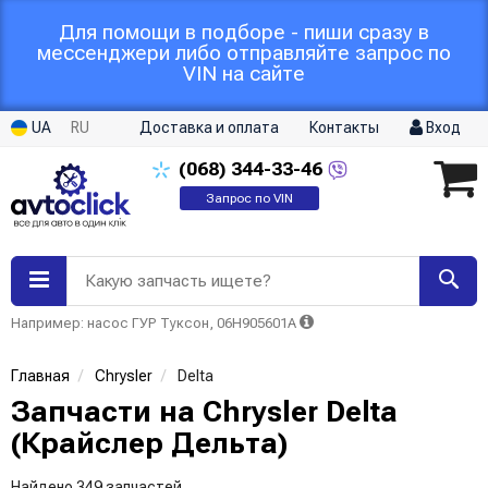
Для помощи в подборе - пиши сразу в
мессенджери либо отправляйте запрос по
VIN на сайте
UA
RU
Доставка и оплата
Контакты
Вход
(068)
344-33-46
Запрос по VIN
Какую запчасть ищете?
Например: насос ГУР Туксон, 06H905601A
Главная
Chrysler
Delta
Запчасти на Chrysler Delta
(Крайслер Дельта)
Найдено 349 запчастей