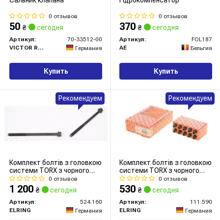
Сальник клапана
Гідрокомпенсатор
0 отзывов
0 отзывов
50
370
₴
сегодня
₴
сегодня
Артикул:
70-33512-00
Артикул:
FOL187
VICTOR REINZ
AE
Германия
Бельгия
Купить
Купить
Рекомендуем
Рекомендуем
Комплект болтів з головкою
Комплект болтів з головкою
системи TORX з чорного
системи TORX з чорного
металу
металу
0 отзывов
0 отзывов
1 200
530
₴
сегодня
₴
сегодня
Артикул:
524.160
Артикул:
111.590
ELRING
ELRING
Германия
Германия