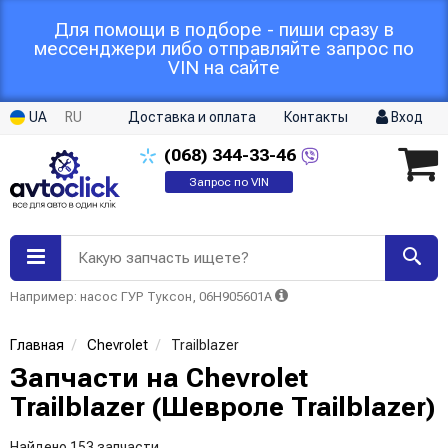
Для помощи в подборе - пиши сразу в
мессенджери либо отправляйте запрос по
VIN на сайте
UA
RU
Доставка и оплата
Контакты
Вход
(068)
344-33-46
Запрос по VIN
Какую запчасть ищете?
Например: насос ГУР Туксон, 06H905601A
Главная
Chevrolet
Trailblazer
Запчасти на Chevrolet
Trailblazer (Шевроле Trailblazer)
Найдено 153 запчасти