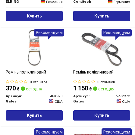
ELRING
Contitech
Германия
Германия
Купить
Купить
Рекомендуем
Рекомендуем
Ремінь поліклиновий
Ремінь поліклиновий
0 отзывов
0 отзывов
370
1 150
₴
сегодня
₴
сегодня
Артикул:
4PK928
Артикул:
6PK2373
Gates
Gates
США
США
Купить
Купить
Рекомендуем
Рекомендуем