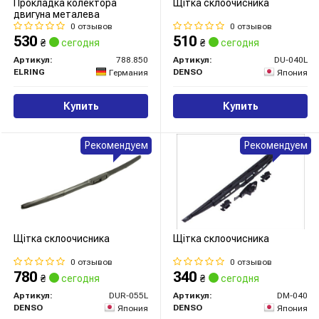
Прокладка колектора
Щітка склоочисника
двигуна металева
0 отзывов
0 отзывов
530
510
₴
сегодня
₴
сегодня
Артикул:
788.850
Артикул:
DU-040L
ELRING
DENSO
Германия
Япония
Купить
Купить
Рекомендуем
Рекомендуем
Щітка склоочисника
Щітка склоочисника
0 отзывов
0 отзывов
780
340
₴
сегодня
₴
сегодня
Артикул:
DUR-055L
Артикул:
DM-040
DENSO
DENSO
Япония
Япония