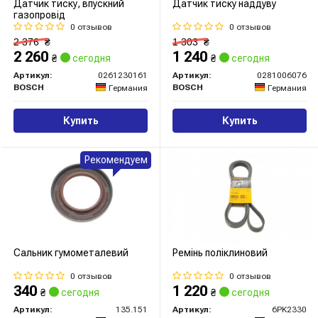
Датчик тиску, впускний
Датчик тиску наддуву
газопровід
0 отзывов
0 отзывов
2 376
₴
1 303
₴
2 260
1 240
₴
сегодня
₴
сегодня
Артикул:
0261230161
Артикул:
0281006076
BOSCH
BOSCH
Германия
Германия
Купить
Купить
Рекомендуем
Сальник гумометалевий
Ремінь поліклиновий
0 отзывов
0 отзывов
340
1 220
₴
сегодня
₴
сегодня
Артикул:
135.151
Артикул:
6PK2330