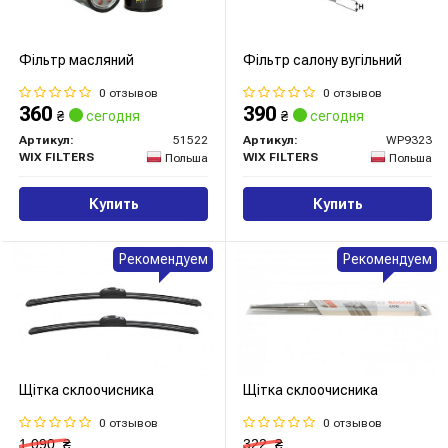
Фільтр масляний
Фільтр салону вугільний
0 отзывов
0 отзывов
360
390
₴
сегодня
₴
сегодня
Артикул:
51522
Артикул:
WP9323
WIX FILTERS
WIX FILTERS
Польша
Польша
Купить
Купить
Рекомендуем
Рекомендуем
Щітка склоочисника
Щітка склоочисника
0 отзывов
0 отзывов
1 090
₴
322
₴