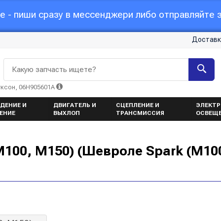
 - пиши сразу в мессенджери либо отправляйте з
Доставк
Какую запчасть ищете?
уксон, 06H905601A
ДЕНИЕ И
ДВИГАТЕЛЬ И
СЦЕПЛЕНИЕ И
ЭЛЕКТР
ЕНИЕ
ВЫХЛОП
ТРАНСМИССИЯ
ОСВЕЩ
M100, M150) (Шевроле Spark (M10