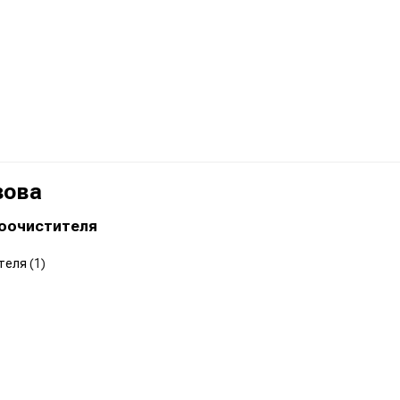
зова
оочистителя
ателя
(1)