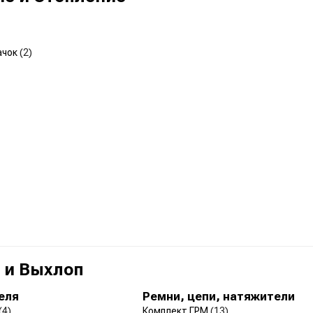
ачок
(2)
 и Выхлоп
еля
Ремни, цепи, натяжители
(4)
Комплект ГРМ
(13)