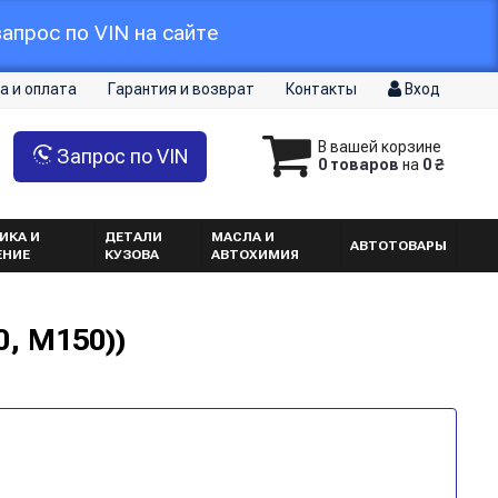
апрос по VIN на сайте
а и оплата
Гарантия и возврат
Контакты
Вход
В вашей корзине
Запрос по VIN
0 товаров
на
0 ₴
ИКА И
ДЕТАЛИ
МАСЛА И
АВТОТОВАРЫ
ЕНИЕ
КУЗОВА
АВТОХИМИЯ
0, M150))