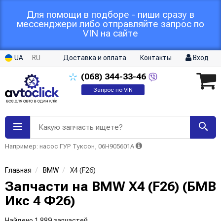
Для помощи в подборе - пиши сразу в
мессенджери либо отправляйте запрос по
VIN на сайте
UA
RU
Доставка и оплата
Контакты
Вход
(068)
344-33-46
Запрос по VIN
Какую запчасть ищете?
Например: насос ГУР Туксон, 06H905601A
Главная
BMW
X4 (F26)
Запчасти на BMW X4 (F26) (БМВ
Икс 4 Ф26)
Найдено 1 889 запчастей