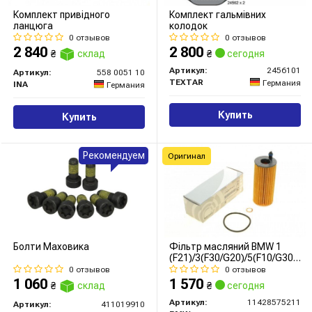
Комплект привідного
Комплект гальмівних
ланцюга
колодок
0 отзывов
0 отзывов
2 840
2 800
₴
склад
₴
сегодня
Артикул:
2456101
Артикул:
558 0051 10
TEXTAR
Германия
INA
Германия
Купить
Купить
Рекомендуем
Оригинал
Болти Маховика
Фільтр масляний BMW 1
(F21)/3(F30/G20)/5(F10/G30)/7
12- (B37/B38/B47/B48)
0 отзывов
0 отзывов
1 060
1 570
₴
склад
₴
сегодня
Артикул:
11428575211
Артикул:
411019910