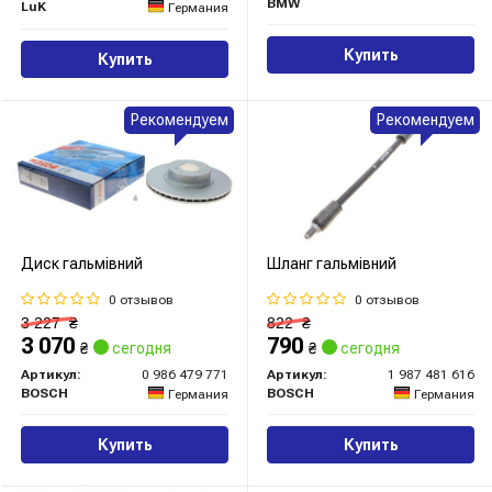
BMW
LuK
Германия
Купить
Купить
Рекомендуем
Рекомендуем
Диск гальмівний
Шланг гальмівний
0 отзывов
0 отзывов
3 227
₴
822
₴
3 070
790
₴
сегодня
₴
сегодня
Артикул:
0 986 479 771
Артикул:
1 987 481 616
BOSCH
BOSCH
Германия
Германия
Купить
Купить