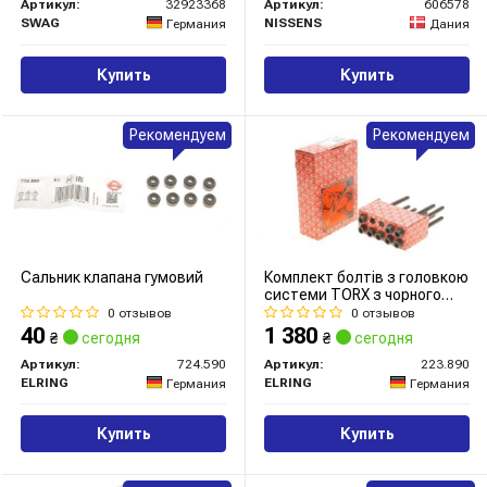
Артикул:
32923368
Артикул:
606578
SWAG
NISSENS
Германия
Дания
Купить
Купить
Рекомендуем
Рекомендуем
Сальник клапана гумовий
Комплект болтів з головкою
системи TORX з чорного
металу
0 отзывов
0 отзывов
40
1 380
₴
сегодня
₴
сегодня
Артикул:
724.590
Артикул:
223.890
ELRING
ELRING
Германия
Германия
Купить
Купить