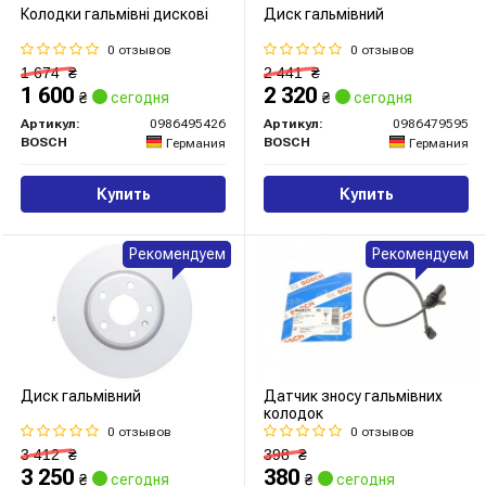
Колодки гальмівні дискові
Диск гальмівний
0 отзывов
0 отзывов
1 674
₴
2 441
₴
1 600
2 320
₴
сегодня
₴
сегодня
Артикул:
0986495426
Артикул:
0986479595
BOSCH
BOSCH
Германия
Германия
Купить
Купить
Рекомендуем
Рекомендуем
Диск гальмівний
Датчик зносу гальмівних
колодок
0 отзывов
0 отзывов
3 412
₴
398
₴
3 250
380
₴
сегодня
₴
сегодня