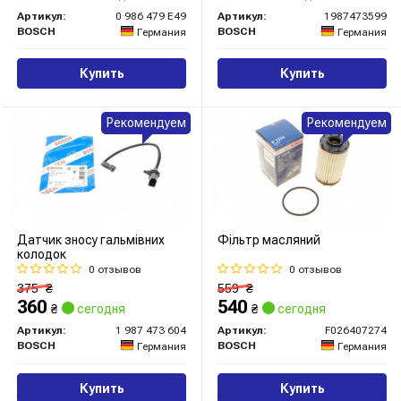
Артикул:
0 986 479 E49
Артикул:
1987473599
BOSCH
BOSCH
Германия
Германия
Купить
Купить
Рекомендуем
Рекомендуем
Датчик зносу гальмівних
Фільтр масляний
колодок
0 отзывов
0 отзывов
375
₴
559
₴
360
540
₴
сегодня
₴
сегодня
Артикул:
1 987 473 604
Артикул:
F026407274
BOSCH
BOSCH
Германия
Германия
Купить
Купить