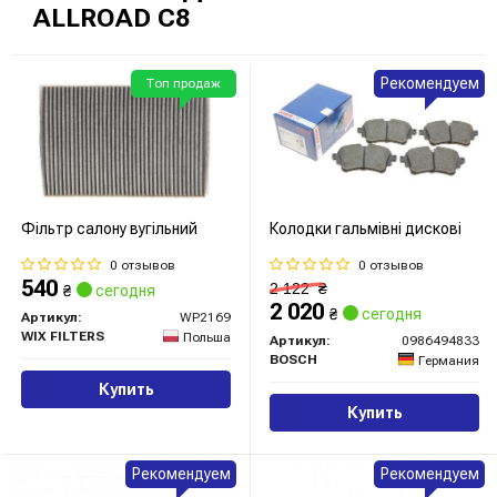
ALLROAD C8
Рекомендуем
Топ продаж
Фільтр салону вугільний
Колодки гальмівні дискові
0 отзывов
0 отзывов
540
2 122
₴
₴
сегодня
2 020
₴
сегодня
Артикул:
WP2169
WIX FILTERS
Польша
Артикул:
0986494833
BOSCH
Германия
Купить
Купить
Рекомендуем
Рекомендуем