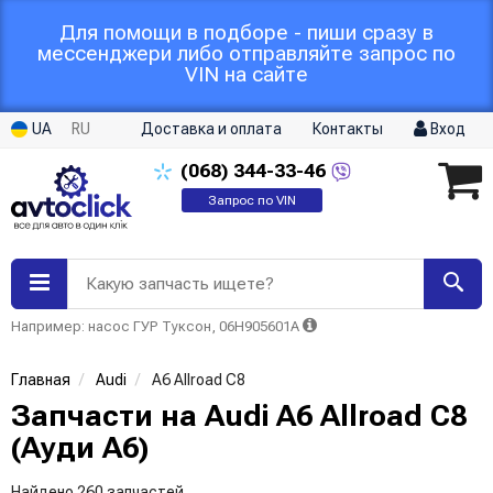
Для помощи в подборе - пиши сразу в
мессенджери либо отправляйте запрос по
VIN на сайте
UA
RU
Доставка и оплата
Контакты
Вход
(068)
344-33-46
Запрос по VIN
Какую запчасть ищете?
Например: насос ГУР Туксон, 06H905601A
Главная
Audi
A6 Allroad C8
Запчасти на Audi A6 Allroad C8
(Ауди А6)
Найдено 260 запчастей