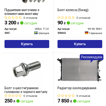
Підшипник маточини з
Болт колеса (Swag)
елементами монтажу
0 отзывов
0 отзывов
3 200
90
₴
сегодня
₴
сегодня
Артикул:
VKBA 7131
Артикул:
99 90 9801
SKF
SWAG
Швеция
Германия
Купить
Купить
Рекомендуем
Болт з шестигранною
Радіатор охолоджування
головкою з чорного металу
0 отзывов
0 отзывов
250
7 850
₴
сегодня
₴
сегодня