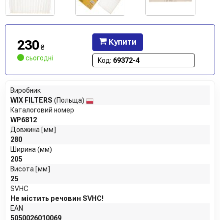
230
Купити
₴
сьогодні
Код:
69372-4
Виробник
WIX FILTERS
(Польща)
Каталоговий номер
WP6812
Довжина [мм]
280
Ширина (мм)
205
Висота [мм]
25
SVHC
Не містить речовин SVHC!
EAN
5050026010069