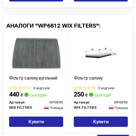
АНАЛОГИ "WP6812 WIX FILTERS":
Фільтр салону вугільний
Фільтр салону
0 відгуків
0 відгуків
440
250
₴
сьогодні
₴
сьогодні
Артикул:
WP6895
Артикул:
WP6890
WIX FILTERS
WIX FILTERS
Польща
Польща
Купити
Купити