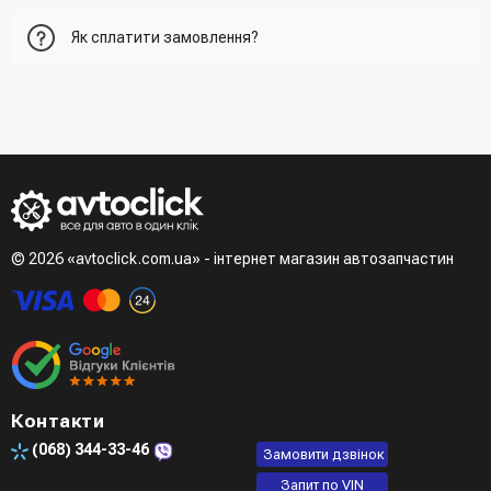
Перший варіант - це додати товар у кошик, перейти до
Як сплатити замовлення?
нього та вказати всю необхідну інформацію про
отримувача, спосіб доставки, спосіб оплати
- При отриманні товару в точці видачі
Другий варіант - додати товар у кошик і в полі "Швидке
- При отримані товару на пошті (накладений платіж)
замовлення" вказати номер телефону. Вам одразу
- Зробити оплату по реквізитам (надасть менеджер)
зателефонує менеджер для підтвердження та уточнення
- LiqPay при оформленні замовлення через кошик
даних
Третій варіант - зробити замовлення в телефонному
режимі при розмові з менеджером
© 2026 «avtoclick.com.ua» - інтернет магазин автозапчастин
Четвертий варіант - замовити через доступні месенджери
(viber, telegram)
Контакти
(068)
344-33-46
Замовити дзвінок
Запит по VIN