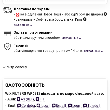
Доставка по Україні
-
на відділення Нової Пошти або кур'єром до дверей
- самовивіз у Софіївська борщагівка, Київ
докладніше →
Оплата при отриманні
або іншим зручним способом,
докладніше →
Гарантія
обмін/повернення товару протягом 14 днів,
докладніше →
Фільтр салону
ЗАСТОСОВНІСТЬ
WIX FILTERS WP6812 підходить до марок/моделей авто:
-
Audi:
A3 (8L1)
,
TT
-
Seat:
Cordoba
,
Ibiza II
,
Ibiza III
,
Leon I
,
Toledo II