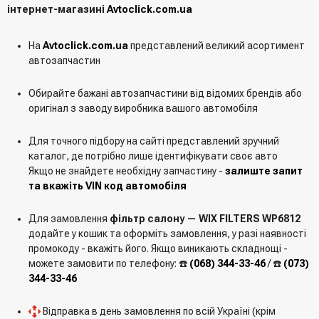
інтернет-магазині
Avtoclick.com.ua
На
Avtoclick.com.ua
представлений великий асортимент
автозапчастин
Обирайте бажані автозапчастини від відомих брендів або
оригінал з заводу виробника вашого автомобіля
Для точного підбору на сайті представлений зручний
каталог, де потрібно лише ідентифікувати своє авто
Якщо не знайдете необхідну запчастину -
залиште запит
та вкажіть VIN код автомобіля
Для замовлення
фільтр салону — WIX FILTERS WP6812
додайте у кошик та оформіть замовлення, у разі наявності
промокоду - вкажіть його. Якщо виникають складнощі -
можете замовити по телефону: ☎️
(068) 344-33-46
/ ☎️
(073)
344-33-46
Відправка в день замовлення по всій Україні (крім