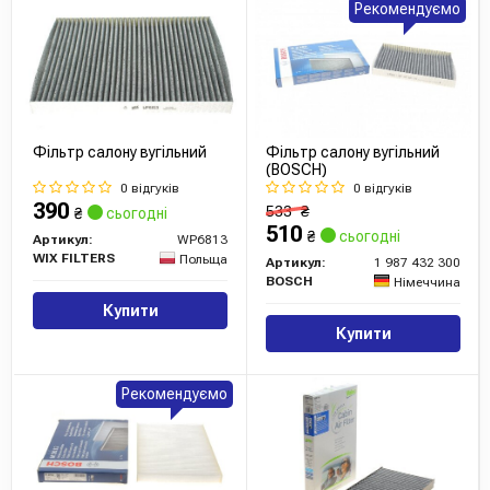
Рекомендуємо
Фільтр салону вугільний
Фільтр салону вугільний
(BOSCH)
0 відгуків
0 відгуків
390
533
₴
₴
сьогодні
510
₴
сьогодні
Артикул:
WP6813
WIX FILTERS
Польща
Артикул:
1 987 432 300
BOSCH
Німеччина
Купити
Купити
Рекомендуємо