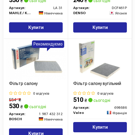
330
240
₴
сьогодні
₴
сьогодні
Артикул:
LA 31
Артикул:
DCF461P
MAHLE / KNECHT
DENSO
Німеччина
Японія
Купити
Купити
Рекомендуємо
Фільтр салону
Фільтр салону вугільний
0 відгуків
0 відгуків
510
554
₴
₴
сьогодні
530
₴
сьогодні
Артикул:
698686
Valeo
Франція
Артикул:
1 987 432 312
BOSCH
Німеччина
Купити
Купити