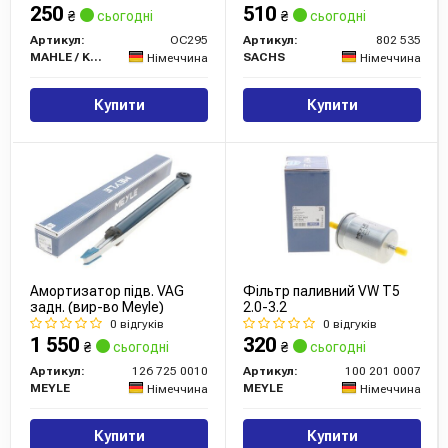
250
510
₴
сьогодні
₴
сьогодні
Артикул:
OC295
Артикул:
802 535
MAHLE / KNECHT
SACHS
Німеччина
Німеччина
Купити
Купити
Амортизатор підв. VAG
Фільтр паливний VW T5
задн. (вир-во Meyle)
2.0-3.2
0 відгуків
0 відгуків
1 550
320
₴
сьогодні
₴
сьогодні
Артикул:
126 725 0010
Артикул:
100 201 0007
MEYLE
MEYLE
Німеччина
Німеччина
Купити
Купити