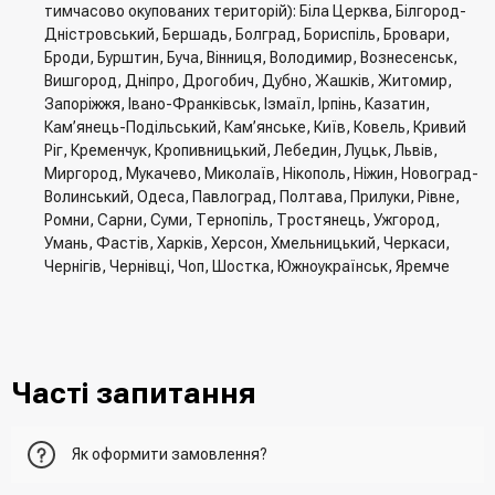
тимчасово окупованих територій): Біла Церква, Білгород-
Дністровський, Бершадь, Болград, Бориспіль, Бровари,
Броди, Бурштин, Буча, Вінниця, Володимир, Вознесенськ,
Вишгород, Дніпро, Дрогобич, Дубно, Жашків, Житомир,
Запоріжжя, Івано-Франківськ, Ізмаїл, Ірпінь, Казатин,
Кам’янець-Подільський, Кам’янське, Київ, Ковель, Кривий
Ріг, Кременчук, Кропивницький, Лебедин, Луцьк, Львів,
Миргород, Мукачево, Миколаїв, Нікополь, Ніжин, Новоград-
Волинський, Одеса, Павлоград, Полтава, Прилуки, Рівне,
Ромни, Сарни, Суми, Тернопіль, Тростянець, Ужгород,
Умань, Фастів, Харків, Херсон, Хмельницький, Черкаси,
Чернігів, Чернівці, Чоп, Шостка, Южноукраїнськ, Яремче
Часті запитання
Як оформити замовлення?