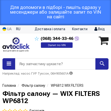
Для допомоги в підборі - пишіть одразу у
месенджери або залишайте запит по VIN
на сайті
UA
RU
Доставка і оплата
Контакти
Вхід
(068)
344-33-46
Запит по VIN
Яку запчастину шукаєте?
Наприклад: насос ГУР Туксон, 06H905601A
Головна
Фільтр салону
WP6812 WIX FILTERS
Фільтр салону — WIX FILTERS
WP6812
0 відгуків