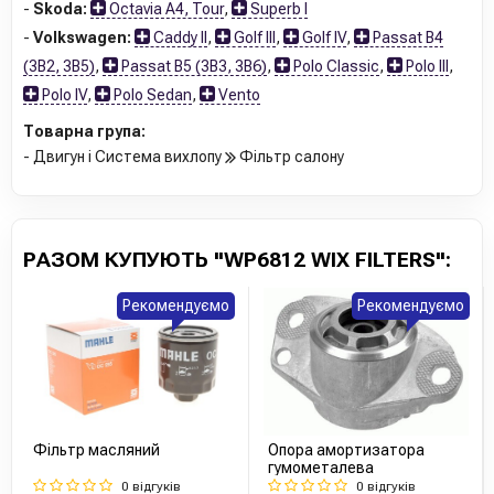
-
Skoda:
Octavia A4, Tour
,
Superb I
-
Volkswagen:
Caddy II
,
Golf III
,
Golf IV
,
Passat B4
(3B2, 3B5)
,
Passat B5 (3B3, 3B6)
,
Polo Classic
,
Polo III
,
Polo IV
,
Polo Sedan
,
Vento
Товарна група:
- Двигун і Система вихлопу
Фільтр салону
РАЗОМ КУПУЮТЬ "WP6812 WIX FILTERS":
Рекомендуємо
Рекомендуємо
Фільтр масляний
Опора амортизатора
гумометалева
0 відгуків
0 відгуків