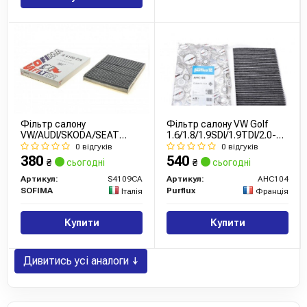
Фільтр салону
Фільтр салону VW Golf
VW/AUDI/SKODA/SEAT
1.6/1.8/1.9SDI/1.9TDI/2.0-
"1,9-2,5 "00-05
16V 97- (вугільний)
0 відгуків
0 відгуків
380
540
₴
сьогодні
₴
сьогодні
Артикул:
S4109CA
Артикул:
AHC104
SOFIMA
Purflux
Італія
Франція
Купити
Купити
Дивитись усі аналоги ↓