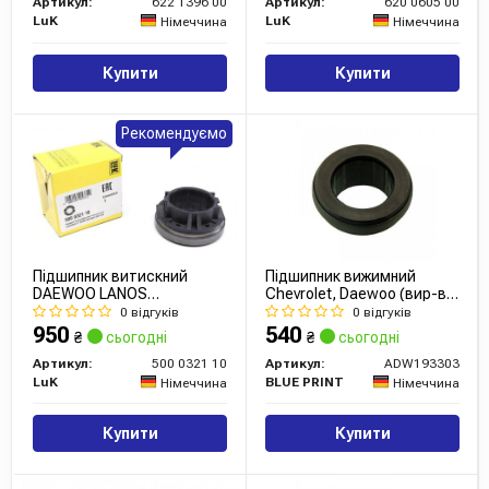
Артикул:
622 1396 00
Артикул:
620 0605 00
LuK
LuK
Німеччина
Німеччина
Купити
Купити
Рекомендуємо
Підшипник витискний
Підшипник вижимний
DAEWOO LANOS
Chevrolet, Daewoo (вир-во
CHEVROLET AVEO 1.4-1.5-
Blue Print)
0 відгуків
0 відгуків
1.6 16V 95- (вир-во Luk)
950
540
₴
сьогодні
₴
сьогодні
Артикул:
500 0321 10
Артикул:
ADW193303
LuK
BLUE PRINT
Німеччина
Німеччина
Купити
Купити