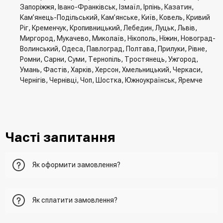
Запоріжжя, Івано-Франківськ, Ізмаїл, Ірпінь, Казатин,
Кам’янець-Подільський, Кам’янське, Київ, Ковель, Кривий
Ріг, Кременчук, Кропивницький, Лебедин, Луцьк, Львів,
Миргород, Мукачево, Миколаїв, Нікополь, Ніжин, Новоград-
Волинський, Одеса, Павлоград, Полтава, Прилуки, Рівне,
Ромни, Сарни, Суми, Тернопіль, Тростянець, Ужгород,
Умань, Фастів, Харків, Херсон, Хмельницький, Черкаси,
Чернігів, Чернівці, Чоп, Шостка, Южноукраїнськ, Яремче
Часті запитання
Як оформити замовлення?
Перший варіант - це додати товар у кошик, перейти до
Як сплатити замовлення?
нього та вказати всю необхідну інформацію про
отримувача, спосіб доставки, спосіб оплати