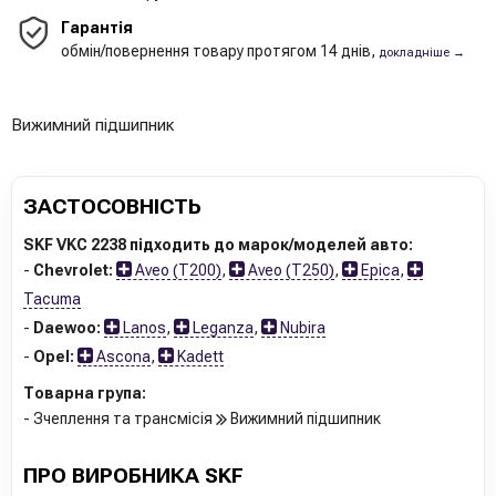
Гарантія
обмін/повернення товару протягом 14 днів,
докладніше →
Вижимний підшипник
ЗАСТОСОВНІСТЬ
SKF VKC 2238 підходить до марок/моделей авто:
-
Chevrolet:
Aveo (T200)
,
Aveo (T250)
,
Epica
,
Tacuma
-
Daewoo:
Lanos
,
Leganza
,
Nubira
-
Opel:
Ascona
,
Kadett
Товарна група:
- Зчеплення та трансмісія
Вижимний підшипник
ПРО ВИРОБНИКА SKF