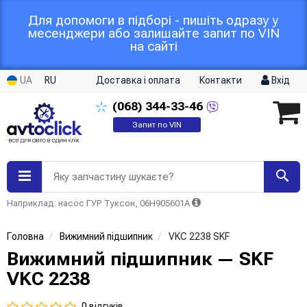
Для допомоги в підборі - пишіть одразу у
месенджери або залишайте запит по VIN
на сайті
UA
RU
Доставка і оплата
Контакти
Вхід
(068)
344-33-46
Запит по VIN
Яку запчастину шукаєте?
Наприклад: насос ГУР Туксон, 06H905601A
Головна
Вижимний підшипник
VKC 2238 SKF
Вижимний підшипник — SKF
VKC 2238
0 відгуків