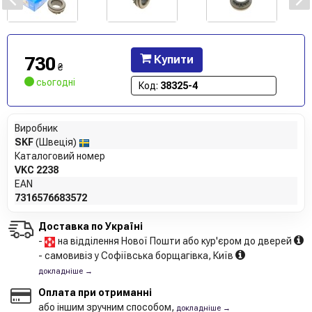
730
Купити
₴
сьогодні
Код:
38325-4
Виробник
SKF
(Швеція)
Каталоговий номер
VKC 2238
EAN
7316576683572
Доставка по Україні
-
на відділення Нової Пошти або кур'єром до дверей
- самовивіз у Софіївська борщагівка, Київ
докладніше →
Оплата при отриманні
або іншим зручним способом,
докладніше →