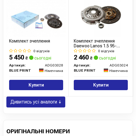
Комплект зчеплення
Комплект зчеплення
Daewoo Lanos 1.5 95-
(d=200mm) (+вижимний)
0 відгуків
0 відгуків
5 450
2 460
₴
сьогодні
₴
сьогодні
Артикул:
ADG03028
Артикул:
ADG03024
BLUE PRINT
BLUE PRINT
Німеччина
Німеччина
Купити
Купити
Дивитись усі аналоги ↓
ОРИГІНАЛЬНІ НОМЕРИ