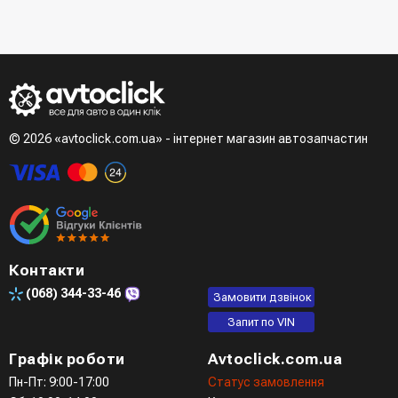
- При отриманні товару в точці видачі
Другий варіант - додати товар у кошик і в полі "Швидке
- При отримані товару на пошті (накладений платіж)
замовлення" вказати номер телефону. Вам одразу
- Зробити оплату по реквізитам (надасть менеджер)
зателефонує менеджер для підтвердження та уточнення
- LiqPay при оформленні замовлення через кошик
даних
Третій варіант - зробити замовлення в телефонному
режимі при розмові з менеджером
© 2026 «avtoclick.com.ua» - інтернет магазин автозапчастин
Четвертий варіант - замовити через доступні месенджери
(viber, telegram)
Контакти
(068)
344-33-46
Замовити дзвінок
Запит по VIN
Графік роботи
Avtoclick.com.ua
Пн-Пт: 9:00-17:00
Статус замовлення