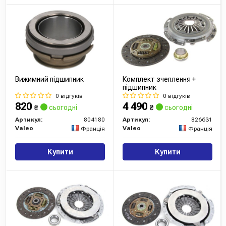
Вижимний підшипник
Комплект зчеплення +
підшипник
0 відгуків
0 відгуків
820
4 490
₴
сьогодні
₴
сьогодні
Артикул:
804180
Артикул:
826631
Valeo
Valeo
Франція
Франція
Купити
Купити