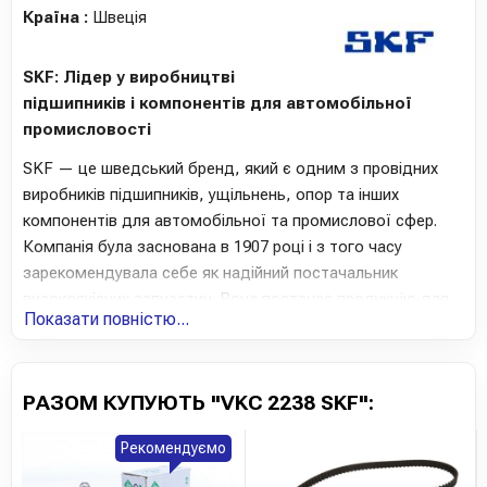
Країна :
Швеція
SKF: Лідер у виробництві
підшипників і компонентів для автомобільної
промисловості
SKF — це шведський бренд, який є одним з провідних
виробників підшипників, ущільнень, опор та інших
компонентів для автомобільної та промислової сфер.
Компанія була заснована в 1907 році і з того часу
зарекомендувала себе як надійний постачальник
високоякісних запчастин. Вона постачає продукцію для
Показати повністю...
автосервісів, оригінальних виробників (OEM) та кінцевих
споживачів у понад 130 країнах.
Якість та інновації
РАЗОМ КУПУЮТЬ "VKC 2238 SKF":
SKF славиться високою якістю своєї продукції, а також
Рекомендуємо
постійними інноваціями у сфері розробки та виробництва
підшипників і інших компонентів. Завдяки великому