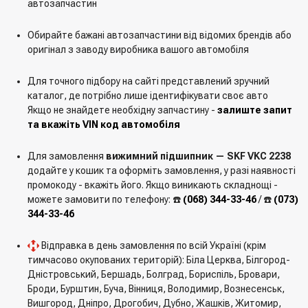
автозапчастин
Обирайте бажані автозапчастини від відомих брендів або
оригінал з заводу виробника вашого автомобіля
Для точного підбору на сайті представлений зручний
каталог, де потрібно лише ідентифікувати своє авто
Якщо не знайдете необхідну запчастину -
залиште запит
та вкажіть VIN код автомобіля
Для замовлення
вижимний підшипник — SKF VKC 2238
додайте у кошик та оформіть замовлення, у разі наявності
промокоду - вкажіть його. Якщо виникають складнощі -
можете замовити по телефону: ☎️
(068) 344-33-46
/ ☎️
(073)
344-33-46
Відправка в день замовлення по всій Україні (крім
тимчасово окупованих територій): Біла Церква, Білгород-
Дністровський, Бершадь, Болград, Бориспіль, Бровари,
Броди, Бурштин, Буча, Вінниця, Володимир, Вознесенськ,
Вишгород, Дніпро, Дрогобич, Дубно, Жашків, Житомир,