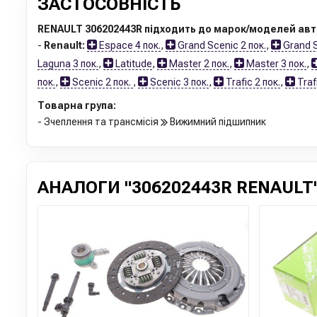
ЗАСТОСОВНІСТЬ
RENAULT 306202443R підходить до марок/моделей авт
-
Renault:
Espace 4 пок.
,
Grand Scenic 2 пок.
,
Grand S
Laguna 3 пок.
,
Latitude
,
Master 2 пок.
,
Master 3 пок.
,
пок.
,
Scenic 2 пок.
,
Scenic 3 пок.
,
Trafic 2 пок.
,
Trafi
Товарна група:
- Зчеплення та трансмісія
Вижимний підшипник
АНАЛОГИ "306202443R RENAULT"