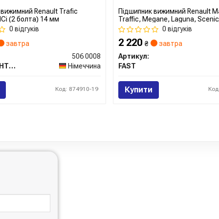
вижимний Renault Trafic
Підшипник вижимний Renault Ma
dCi (2 болта) 14 мм
Traffic, Megane, Laguna, Scenic
Movano /Nissan NV400 2.0, 2.3 D
0 відгуків
0 відгуків
(FT67030) Fast
2 220
завтра
₴
завтра
506 0008
Артикул:
AUTOTECHTEILE
Німеччина
FAST
Купити
Код: 874910-19
Код