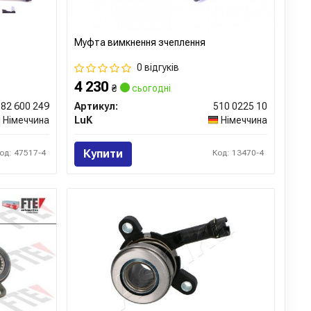
Муфта вимкнення зчеплення
0 відгуків
4 230
₴
сьогодні
82 600 249
Артикул:
510 0225 10
Німеччина
LuK
Німеччина
Купити
од: 47517-4
Код: 13470-4