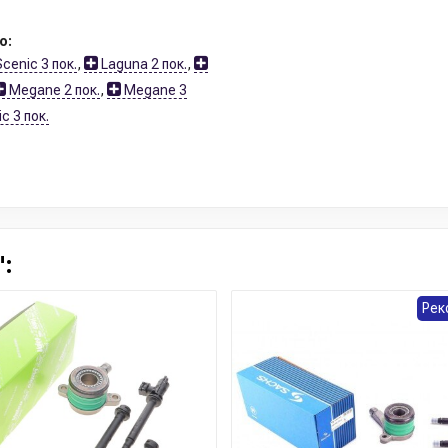
о:
cenic 3 пок.
,
Laguna 2 пок.
,
Megane 2 пок.
,
Megane 3
c 3 пок.
:
Рек