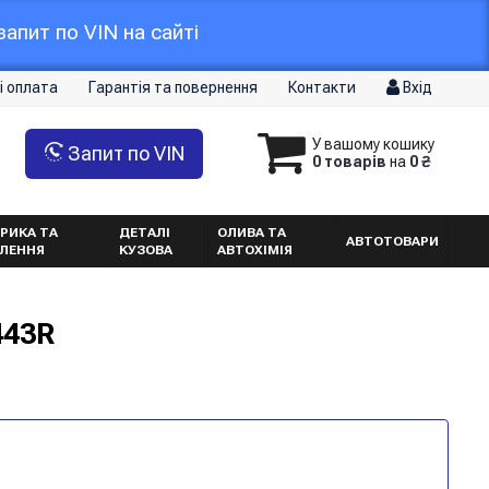
апит по VIN на сайті
і оплата
Гарантія та повернення
Контакти
Вхід
У вашому кошику
Запит по VIN
0 товарів
на
0 ₴
РИКА ТА
ДЕТАЛІ
ОЛИВА ТА
АВТОТОВАРИ
ТЛЕННЯ
КУЗОВА
АВТОХІМІЯ
443R