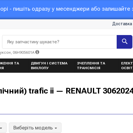
орі - пишіть одразу у месенджери або залишайте з
Доставка 
Яку запчастину шукаєте?
Туксон, 06H905601A
ЖЕННЯ ТА
ДВИГУН І СИСТЕМА
ЗЧЕПЛЕННЯ ТА
ЕЛЕКТ
НЯ
ВИХЛОПУ
ТРАНСМІСІЯ
ОСВІ
чний) trafic ii — RENAULT 306202
Виберіть модель