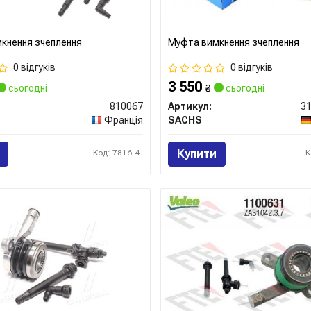
кнення зчеплення
Муфта вимкнення зчеплення
0 відгуків
0 відгуків
3 550
сьогодні
₴
сьогодні
810067
Артикул:
31
Франція
SACHS
Купити
Код: 7816-4
К