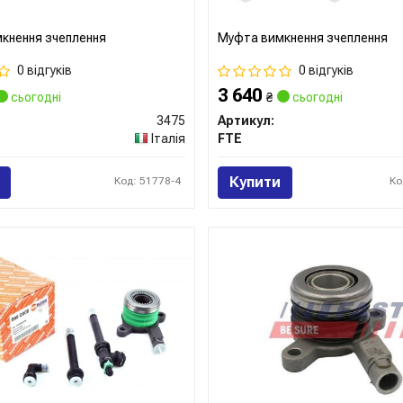
кнення зчеплення
Муфта вимкнення зчеплення
0 відгуків
0 відгуків
3 640
сьогодні
₴
сьогодні
3475
Артикул:
Італія
FTE
Купити
Код: 51778-4
Ко