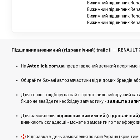
Вижимний підшипник Renau
Вижимний підшипник Renau
Вижимний підшипник Renau
Вижимний підшипник Renaul
Підшипник вижимний (гідравлічний) trafic ii — RENAULT
На
Avtoclick.com.ua
представлений великий асортимен
Обирайте бажані автозапчастини від відомих брендів аб
Для точного підбору на сайті представлений зручний кат
Якщо не знайдете необхідну запчастину -
залиште запит
Для замовлення
підшипник вижимний (гідравлічний) t
виникають складнощі - можете замовити по телефону: ☎
Відправка в день замовлення по всій Україні (крім ти