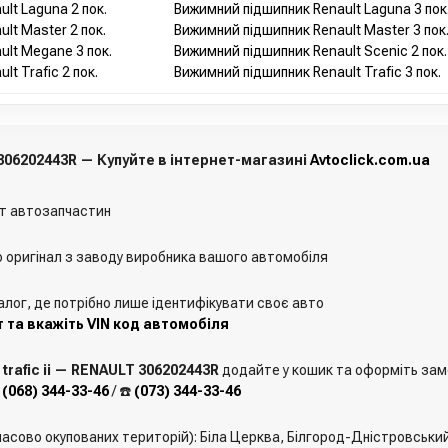
lt Laguna 2 пок.
Вижимний підшипник Renault Laguna 3 пок
lt Master 2 пок.
Вижимний підшипник Renault Master 3 пок
lt Megane 3 пок.
Вижимний підшипник Renault Scenic 2 пок.
t Trafic 2 пок.
Вижимний підшипник Renault Trafic 3 пок.
 306202443R — Купуйте в інтернет-магазині
Avtoclick.com.ua
т автозапчастин
о оригінал з заводу виробника вашого автомобіля
алог, де потрібно лише ідентифікувати своє авто
 та вкажіть VIN код автомобіля
rafic ii — RENAULT 306202443R
додайте у кошик та оформіть замов
️
(068) 344-33-46
/ ☎️
(073) 344-33-46
мчасово окупованих територій): Біла Церква, Білгород-Дністровськи